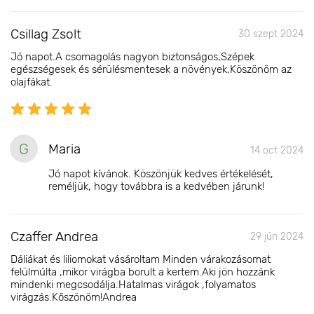
Csillag Zsolt
30 szept 2024
Jó napot.A csomagolás nagyon biztonságos,Szépek
egészségesek és sérülésmentesek a növények,Köszönöm az
olajfákat.
G
Maria
14 oct 2024
Jó napot kívánok. Köszönjük kedves értékelését,
reméljük, hogy továbbra is a kedvében járunk!
Czaffer Andrea
29 jún 2024
Dáliákat és liliomokat vásároltam Minden várakozásomat
felülmúlta ,mikor virágba borult a kertem.Aki jön hozzánk
mindenki megcsodálja.Hatalmas virágok ,folyamatos
virágzás.Kőszönöm!Andrea