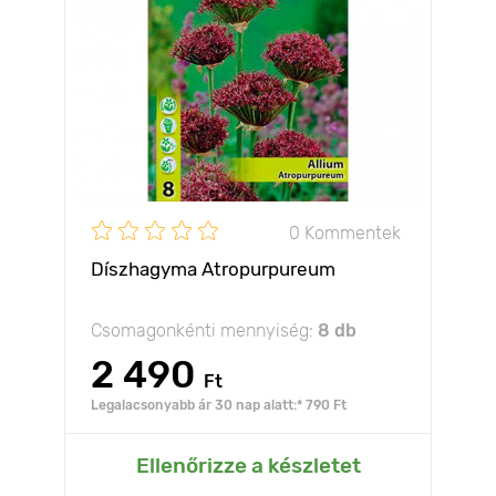
0 Kommentek
Díszhagyma Atropurpureum
Csomagonkénti mennyiség:
8 db
2 490
Ft
Legalacsonyabb ár 30 nap alatt:* 790 Ft
Ellenőrizze a készletet