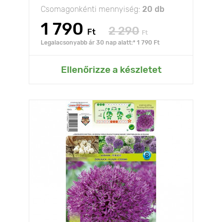
Csomagonkénti mennyiség:
20 db
1 790
2 290
Ft
Ft
Legalacsonyabb ár 30 nap alatt:* 1 790 Ft
Ellenőrizze a készletet