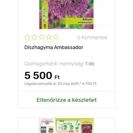
0 Kommentek
Díszhagyma Ambassador
Csomagonkénti mennyiség:
1 db
5 500
Ft
Legalacsonyabb ár 30 nap alatt:* 4 700 Ft
Ellenőrizze a készletet