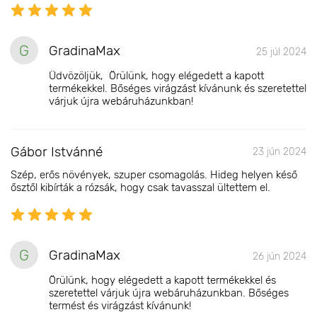
G
GradinaMax
25 júl 2024
Üdvözöljük, Örülünk, hogy elégedett a kapott
termékekkel. Bőséges virágzást kívánunk és szeretettel
várjuk újra webáruházunkban!
Gábor Istvánné
23 jún 2024
Szép, erős növények, szuper csomagolás. Hideg helyen késő
ősztől kibírták a rózsák, hogy csak tavasszal ültettem el.
G
GradinaMax
26 jún 2024
Örülünk, hogy elégedett a kapott termékekkel és
szeretettel várjuk újra webáruházunkban. Bőséges
termést és virágzást kívánunk!