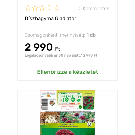
0 Kommentek
Díszhagyma Gladiator
Csomagonkénti mennyiség:
1 db
2 990
Ft
Legalacsonyabb ár 30 nap alatt:* 2 990 Ft
Ellenőrizze a készletet