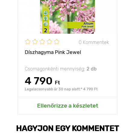
0 Kommentek
Díszhagyma Pink Jewel
Csomagonkénti mennyiség:
2 db
4 790
Ft
Legalacsonyabb ár 30 nap alatt:* 4 790 Ft
Ellenőrizze a készletet
HAGYJON EGY KOMMENTET