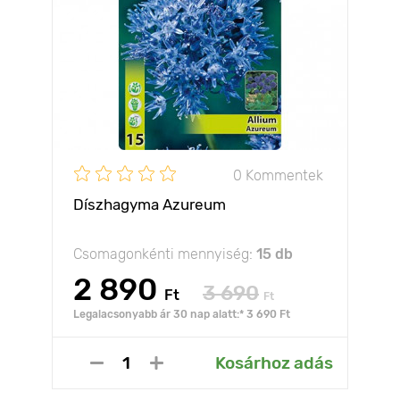
0 Kommentek
Díszhagyma Azureum
Csomagonkénti mennyiség:
15 db
2 890
3 690
Ft
Ft
Legalacsonyabb ár 30 nap alatt:* 3 690 Ft
Kosárhoz adás