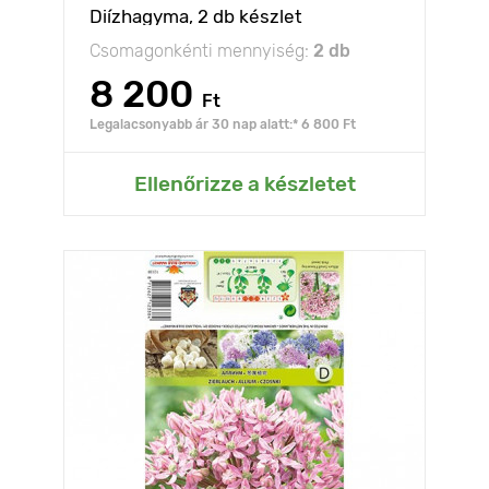
Diízhagyma, 2 db készlet
Csomagonkénti mennyiség:
2 db
8 200
Ft
Legalacsonyabb ár 30 nap alatt:* 6 800 Ft
Ellenőrizze a készletet