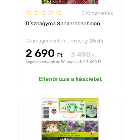
0 Kommentek
Díszhagyma Sphaerocephalon
Csomagonkénti mennyiség:
25 db
2 690
3 490
Ft
Ft
Legalacsonyabb ár 30 nap alatt:* 3 490 Ft
Ellenőrizze a készletet