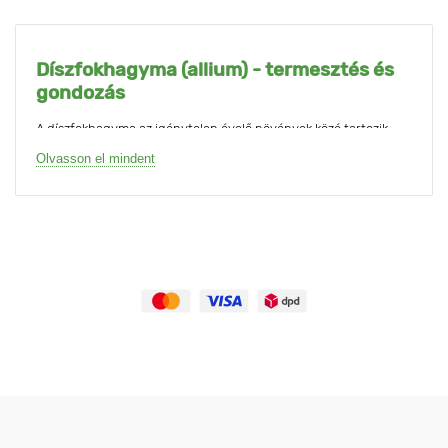
Díszfokhagyma (allium) - termesztés és
gondozás
A díszfokhagyma az igénytelen évelő növények közé tartozik,
amely minden évben gyönyörű virágokkal nyűgöz le. Minden
Olvasson el mindent
fajtára jellemző a gömb, ritkábban ernyő alakú virágzat, amely
egy merev, felálló virághajtáson helyezkedik el. Egyes fajták
virágszárának magassága elérheti a 1,5 métert is. A virágzat
színe lehet fehér, rózsaszín vagy kék, de a nagy lila gömbök a
legszembetűnőbbek. Száradás után a legtöbb virág megtartja
sziromszínét.
A GradinaMax termékcsalád
A GradinaMax katalógusban a díszfokhagyma (allium) 16
különböző virágzási idejű és virágszármagasságú fajtája
szerepel. Ez lehetővé teszi, hogy ezeket a szokatlan virágokat
tavaszi és nyári virágágyásokba építsük be, és gyönyörű
kompozíciókat hozzunk létre.