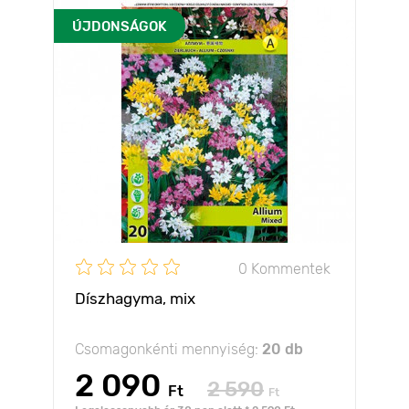
ÚJDONSÁGOK
0 Kommentek
Díszhagyma, mix
Csomagonkénti mennyiség:
20 db
2 090
2 590
Ft
Ft