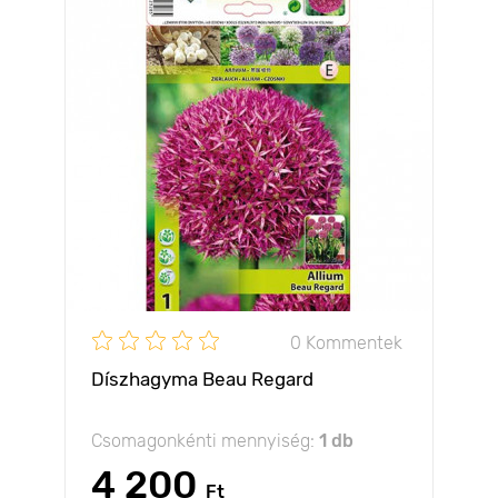
0 Kommentek
Díszhagyma Beau Regard
Csomagonkénti mennyiség:
1 db
4 200
Ft