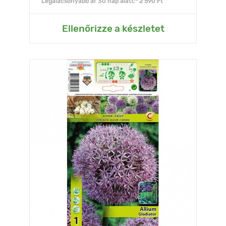
Legalacsonyabb ár 30 nap alatt:* 2 590 Ft
Ellenőrizze a készletet