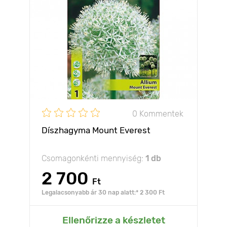
0 Kommentek
Díszhagyma Mount Everest
Csomagonkénti mennyiség:
1 db
2 700
Ft
Legalacsonyabb ár 30 nap alatt:* 2 300 Ft
Ellenőrizze a készletet