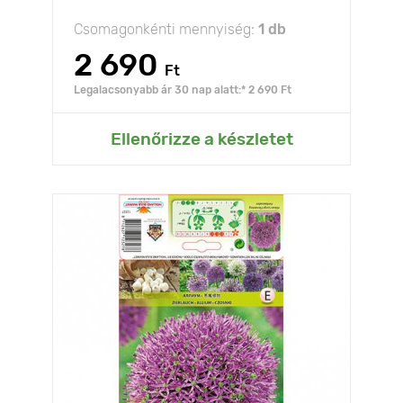
Csomagonkénti mennyiség:
1 db
2 690
Ft
Legalacsonyabb ár 30 nap alatt:* 2 690 Ft
Ellenőrizze a készletet