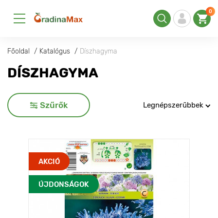
0
Főoldal
Katalógus
Díszhagyma
DÍSZHAGYMA
Szűrők
Legnépszerűbbek
AKCIÓ
ÚJDONSÁGOK