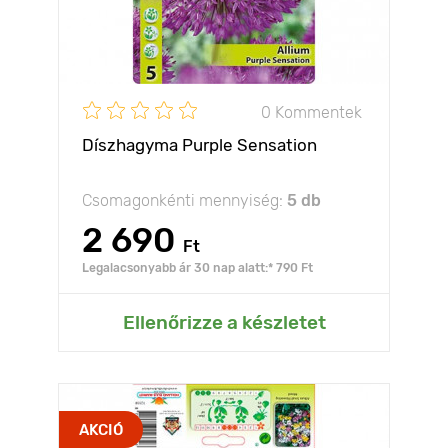
0 Kommentek
Díszhagyma Purple Sensation
Csomagonkénti mennyiség:
5 db
2 690
Ft
Legalacsonyabb ár 30 nap alatt:* 790 Ft
Ellenőrizze a készletet
AKCIÓ