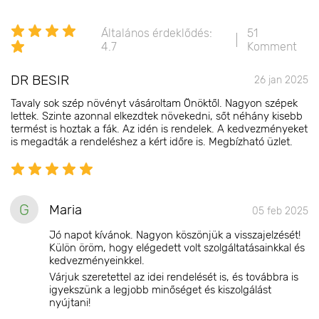
Általános érdeklődés:
51
4.7
Komment
DR BESIR
26 jan 2025
Tavaly sok szép növényt vásároltam Önöktől. Nagyon szépek
lettek. Szinte azonnal elkezdtek növekedni, sőt néhány kisebb
termést is hoztak a fák. Az idén is rendelek. A kedvezményeket
is megadták a rendeléshez a kért időre is. Megbízható üzlet.
G
Maria
05 feb 2025
Jó napot kívánok. Nagyon köszönjük a visszajelzését!
Külön öröm, hogy elégedett volt szolgáltatásainkkal és
kedvezményeinkkel.
Várjuk szeretettel az idei rendelését is, és továbbra is
igyekszünk a legjobb minőséget és kiszolgálást
nyújtani!