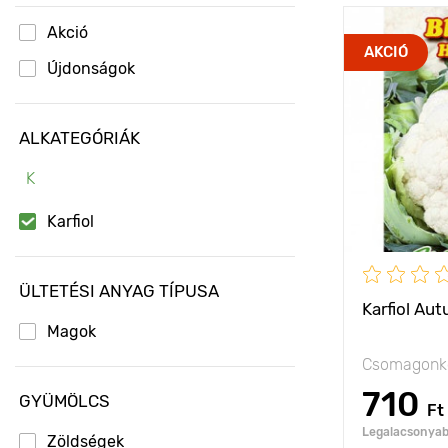
Akció
Jellemzők
AKCIÓ
Újdonságok
Kifejlett kori
magasság
ALKATEGÓRIÁK
Ültetési táv
K
Fényigény
Karfiol
ÜLTETÉSI ANYAG TÍPUSA
Karfiol Au
Magok
Csomagonké
710
GYÜMÖLCS
Ft
Legalacsonyabb
Zöldségek