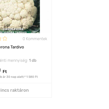
0 Kommentek
Verona Tardivo
nti mennyiség:
1 db
0
Ft
 ár 30 nap alatt:* 1 580 Ft
incs raktáron