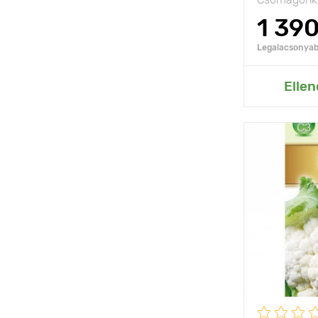
1 39
Legalacsonyabb
Hozzáad
Ellen
Jellemzők
Kifejlett kori
magasság
Ültetési táv
Fényigény