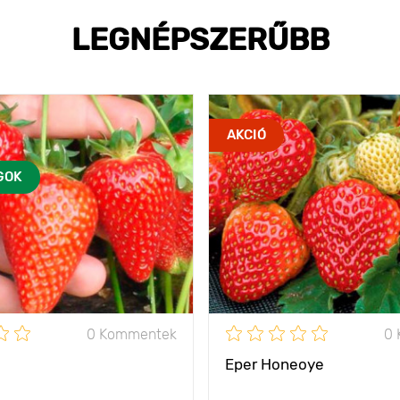
LEGNÉPSZERŰBB
AKCIÓ
GOK
0 Kommentek
0
Eper Honeoye