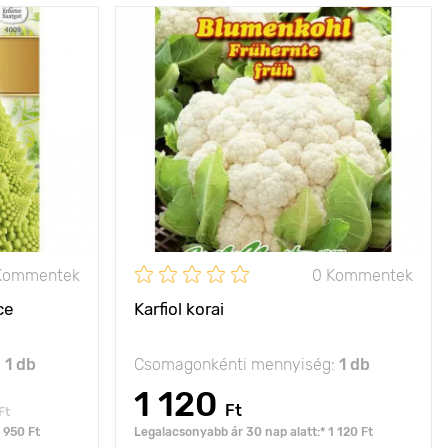
ével lenyűgöz
Jellemzők
nagyon termékeny
fajta
40 - 50 cm
Kifejlett kori
30 - 40 cm
magasság
50 x 50 cm
Ültetési távolság
40 x 50 cm
nap
Fényigény
nap
Kommentek
0 Kommentek
ce
Karfiol korai
:
1 db
Csomagonkénti mennyiség:
1 db
1 120
Ft
Ft
 950 Ft
Legalacsonyabb ár 30 nap alatt:* 1 120 Ft