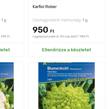
Karfiol Rober
:
1 g
Csomagonkénti mennyiség:
1 g
950
Ft
 390 Ft
Legalacsonyabb ár 30 nap alatt:* 950 Ft
rtemhez
Hozzáadás az Én kertemhez
letet
Ellenőrizze a készletet
agyon finom
Jellemzők
jótékony
tápanyagokat
80 х 45 cm
Ültetési távolság
50 х 50 cm
nap
Fényigény
nap