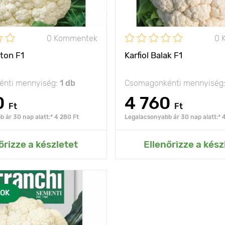
0 Kommentek
0 
pton F1
Karfiol Balak F1
nti mennyiség:
1 db
Csomagonkénti mennyiség
0
4 760
Ft
Ft
 ár 30 nap alatt:* 4 280 Ft
Legalacsonyabb ár 30 nap alatt:* 
ás az Én kertemhez
Hozzáadás az Én ke
őrizze a készletet
Ellenőrizze a kész
OK