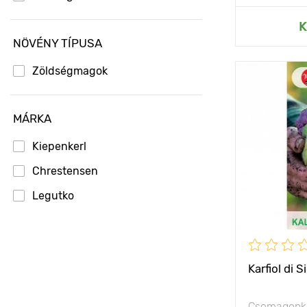
Hozzáad
K
NÖVÉNY TÍPUSA
Zöldségmagok
Jellemzők
MÁRKA
Kiepenkerl
Ültetési táv
Chrestensen
Fényigény
Legutko
Karfiol di S
Csomagonké