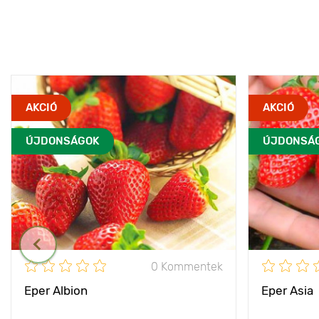
AKCIÓ
AKCIÓ
ÚJDONSÁGOK
ÚJDONSÁ
0 Kommentek
Eper Albion
Eper Asia