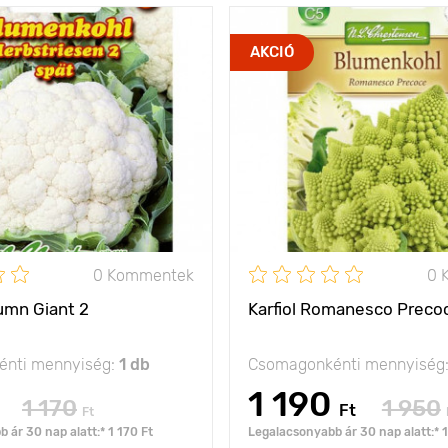
a legjobb minőségű
Jellemzők
kiváló íz
AKCIÓ
virágok
Kifejlett kori
30 - 40 cm
magasság
Ültetési távolság
olság
50 x 60 cm
Fényigény
nap
0 Kommentek
0 
tumn Giant 2
Karfiol Romanesco Preco
nti mennyiség:
1 db
Csomagonkénti mennyiség
1 190
1 170
1 950
Ft
Ft
 ár 30 nap alatt:* 1 170 Ft
Legalacsonyabb ár 30 nap alatt:* 1