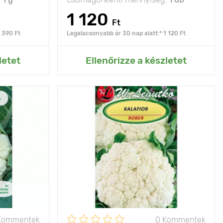
1 120
Ft
 390 Ft
Legalacsonyabb ár 30 nap alatt:* 1 120 Ft
rtemhez
Hozzáadás az Én kertemhez
letet
Ellenőrizze a készletet
lló kromatika
Jellemzők
táplálkozási
tulajdonságok és
finom íz
50 х 50 cm
Ültetési távolság
50 х 50 cm
nap
Fényigény
nap
Kommentek
0 Kommentek