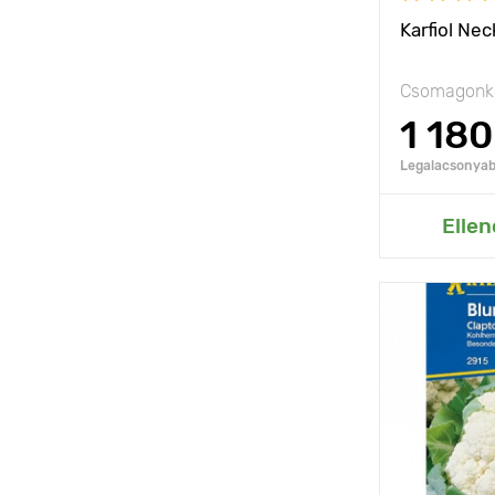
Karfiol Nec
Csomagonké
1 180
Legalacsonyabb
Hozzáad
Ellen
Jellemzők
Ültetési táv
Fényigény