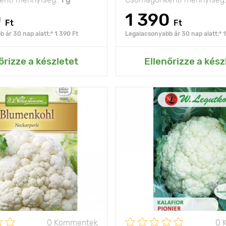
0
1 390
Ft
Ft
 ár 30 nap alatt:* 1 390 Ft
Legalacsonyabb ár 30 nap alatt:* 1
ás az Én kertemhez
Hozzáadás az Én ke
őrizze a készletet
Ellenőrizze a kész
nagy teljesítményű
Jellemzők
helytá
30 - 40 cm
Ültetési távolság
Fényigény
olság
50 x 60 cm
nap
0 Kommentek
0 