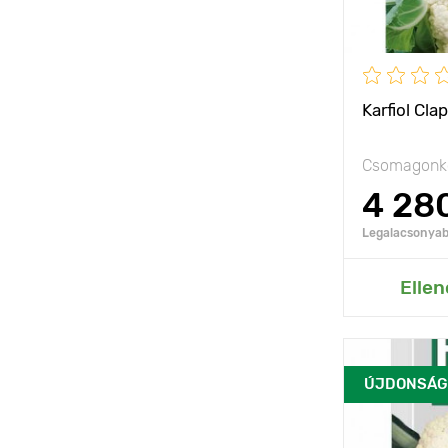
Karfiol Cla
Csomagonké
4 28
Legalacsonyabb
Hozzáad
Ellen
ÚJDONSÁG