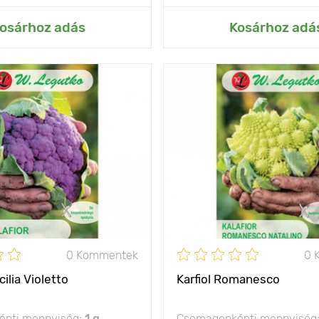
ás az Én kertemhez
Hozzáadás az Én ke
osárhoz adás
Kosárhoz adá
magas hozamú és
Jellemzők
értékes táplálkozási
megje
tulajdonságokkal
rendelkező fajta
Ültetési távolság
olság
50 х 50 cm
Fényigény
nap
0 Kommentek
0 
icilia Violetto
Karfiol Romanesco
nti mennyiség:
1 g
Csomagonkénti mennyiség