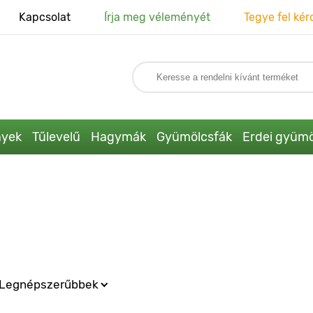
Kapcsolat
Írja meg véleményét
Tegye fel kér
nyek
Tűlevelű
Hagymák
Gyümölcsfák
Erdei gyümö
Legnépszerűbbek