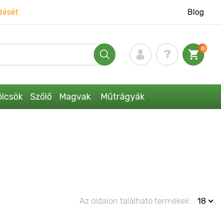
dését
Blog
0
lcsök
Szőlő
Magvak
Műtrágyák
Az oldalon található termékek:
18