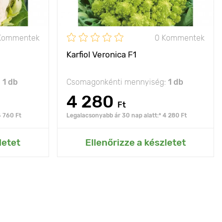
Kommentek
0 Kommentek
Karfiol Veronica F1
:
1 db
Csomagonkénti mennyiség:
1 db
4 280
Ft
4 760 Ft
Legalacsonyabb ár 30 nap alatt:* 4 280 Ft
rtemhez
Hozzáadás az Én kertemhez
letet
Ellenőrizze a készletet