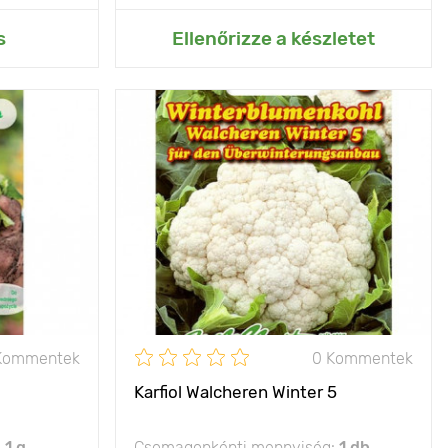
rtemhez
Hozzáadás az Én kertemhez
s
Ellenőrizze a készletet
lenyűgöz
Jellemzők
finom fajta
lenése által
Kifejlett kori
30 - 40 cm
50 х 50 cm
magasság
nap
Ültetési távolság
50 x 50 cm
Fényigény
nap
Kommentek
0 Kommentek
Karfiol Walcheren Winter 5
:
1 g
Csomagonkénti mennyiség:
1 db