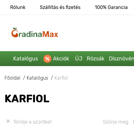
Rólunk
Szállítás és fizetés
100% Garancia
Katalógus
Akciók
ÚJ
Rózsák
Dísznövé
Főoldal
Katalógus
Karfiol
KARFIOL
Törölje a szűrőket
Szűrje meg: