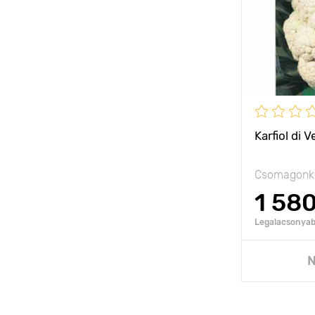
Karfiol di 
Csomagonké
1 58
Legalacsonyabb
N