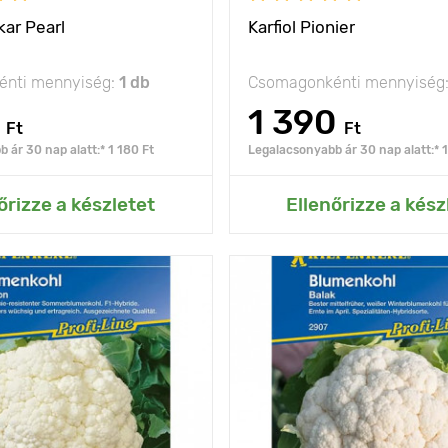
kar Pearl
Karfiol Pionier
nti mennyiség:
1 db
Csomagonkénti mennyiség
1 390
Ft
Ft
 ár 30 nap alatt:* 1 180 Ft
Legalacsonyabb ár 30 nap alatt:* 1
ás az Én kertemhez
Hozzáadás az Én ke
őrizze a készletet
Ellenőrizze a kész
hibamentes fajta
Jellemzők
n
olság
50 х 50 cm
Ültetési távolság
nap
Fényigény