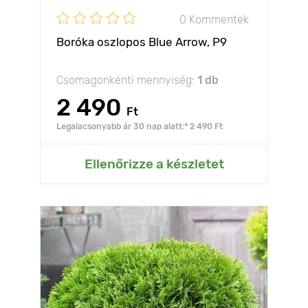
0 Kommentek
Boróka oszlopos Blue Arrow, Р9
Csomagonkénti mennyiség:
1 db
2 490
Ft
Legalacsonyabb ár 30 nap alatt:* 2 490 Ft
Ellenőrizze a készletet