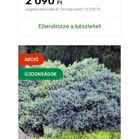
2 090
Ft
Legalacsonyabb ár 30 nap alatt:* 2 090 Ft
Ellenőrizze a készletet
AKCIÓ
ÚJDONSÁGOK