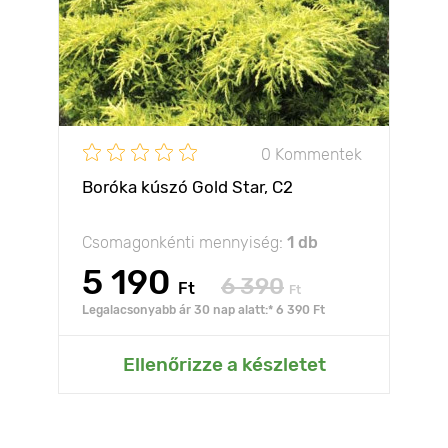
0 Kommentek
Boróka kúszó Gold Star, C2
Csomagonkénti mennyiség:
1 db
5 190
6 390
Ft
Ft
Legalacsonyabb ár 30 nap alatt:* 6 390 Ft
Ellenőrizze a készletet