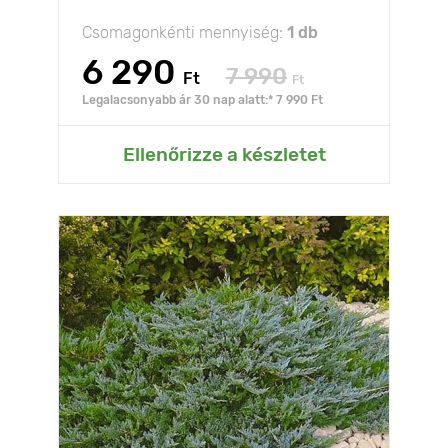
Csomagonkénti mennyiség:
1 db
6 290
7 990
Ft
Ft
Legalacsonyabb ár 30 nap alatt:* 7 990 Ft
Ellenőrizze a készletet