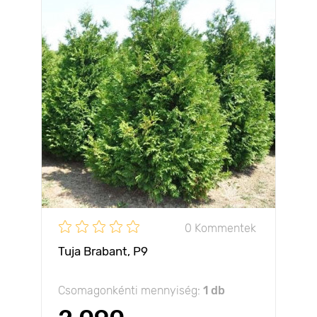
0 Kommentek
Tuja Brabant, Р9
Csomagonkénti mennyiség:
1 db