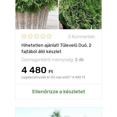
0 Kommentek
Hihetetlen ajánlat! Tűlevelű Duó, 2
fajtából álló készlet
Csomagonkénti mennyiség:
2 db
4 480
Ft
Legalacsonyabb ár 30 nap alatt:* 4 480 Ft
Ellenőrizze a készletet