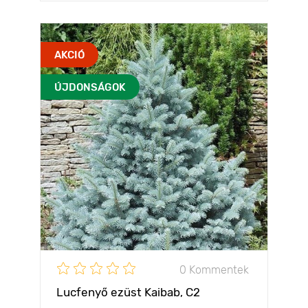
AKCIÓ
ÚJDONSÁGOK
0 Kommentek
Lucfenyő ezüst Kaibab, C2