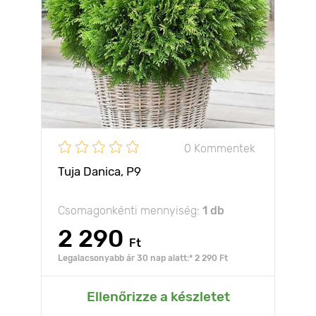
0 Kommentek
Tuja Danica, Р9
Csomagonkénti mennyiség:
1 db
2 290
Ft
Legalacsonyabb ár 30 nap alatt:* 2 290 Ft
Ellenőrizze a készletet