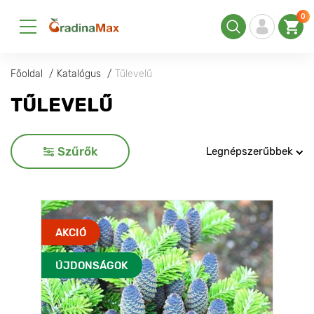
0
Főoldal
Katalógus
Tűlevelű
TŰLEVELŰ
Szűrők
Legnépszerűbbek
AKCIÓ
ÚJDONSÁGOK