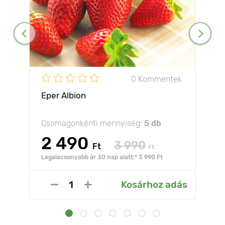
0 Kommentek
Eper Albion
Csomagonkénti mennyiség:
5 db
2 490
3 990
Ft
Ft
Legalacsonyabb ár 30 nap alatt:* 3 990 Ft
Kosárhoz adás