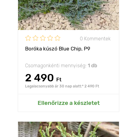
0 Kommentek
Boróka kúszó Blue Chip, Р9
Csomagonkénti mennyiség:
1 db
2 490
Ft
Legalacsonyabb ár 30 nap alatt:* 2 490 Ft
Ellenőrizze a készletet