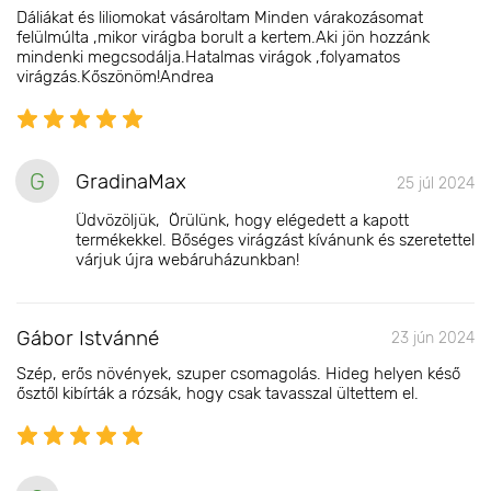
Dáliákat és liliomokat vásároltam Minden várakozásomat
felülmúlta ,mikor virágba borult a kertem.Aki jön hozzánk
mindenki megcsodálja.Hatalmas virágok ,folyamatos
virágzás.Kőszönöm!Andrea
G
GradinaMax
25 júl 2024
Üdvözöljük, Örülünk, hogy elégedett a kapott
termékekkel. Bőséges virágzást kívánunk és szeretettel
várjuk újra webáruházunkban!
Gábor Istvánné
23 jún 2024
Szép, erős növények, szuper csomagolás. Hideg helyen késő
ősztől kibírták a rózsák, hogy csak tavasszal ültettem el.