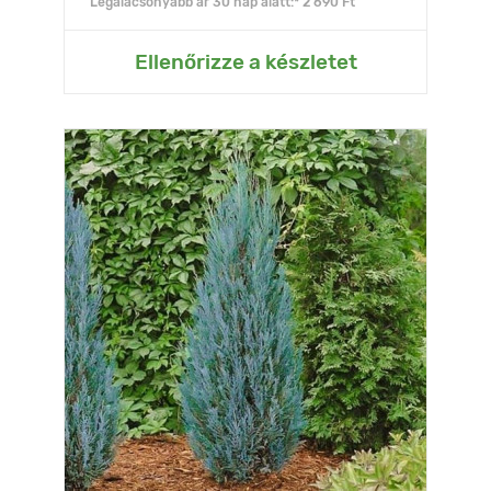
Legalacsonyabb ár 30 nap alatt:* 2 690 Ft
Ellenőrizze a készletet