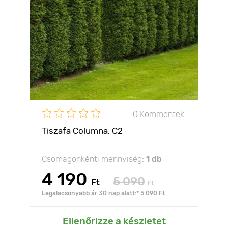
0 Kommentek
Tiszafa Columna, C2
Csomagonkénti mennyiség:
1 db
4 190
5 090
Ft
Ft
Legalacsonyabb ár 30 nap alatt:* 5 090 Ft
Ellenőrizze a készletet