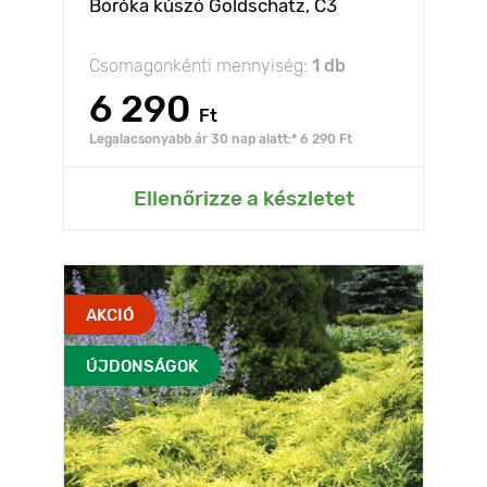
Boróka kúszó Goldschatz, C3
Csomagonkénti mennyiség:
1 db
6 290
Ft
Legalacsonyabb ár 30 nap alatt:* 6 290 Ft
Ellenőrizze a készletet
AKCIÓ
ÚJDONSÁGOK