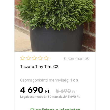
0 Kommentek
Tiszafa Tiny Tim, C2
Csomagonkénti mennyiség:
1 db
4 690
5 690
Ft
Ft
Legalacsonyabb ár 30 nap alatt:* 5 690 Ft