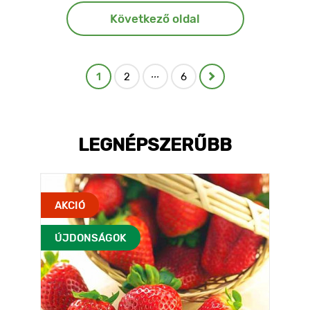
Következő oldal
...
1
2
6
LEGNÉPSZERŰBB
AKCIÓ
ÚJDONSÁGOK