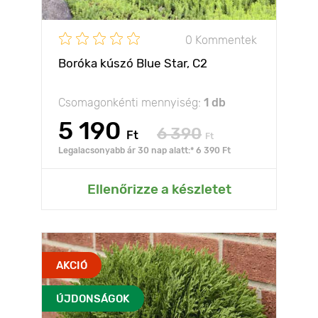
0 Kommentek
Boróka kúszó Blue Star, C2
Csomagonkénti mennyiség:
1 db
5 190
6 390
Ft
Ft
Legalacsonyabb ár 30 nap alatt:* 6 390 Ft
Ellenőrizze a készletet
AKCIÓ
ÚJDONSÁGOK