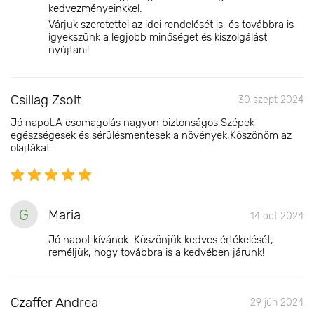
kedvezményeinkkel.
Várjuk szeretettel az idei rendelését is, és továbbra is
igyekszünk a legjobb minőséget és kiszolgálást
nyújtani!
Csillag Zsolt
30 szept 2024
Jó napot.A csomagolás nagyon biztonságos,Szépek
egészségesek és sérülésmentesek a növények,Köszönöm az
olajfákat.
G
Maria
14 oct 2024
Jó napot kívánok. Köszönjük kedves értékelését,
reméljük, hogy továbbra is a kedvében járunk!
Czaffer Andrea
29 jún 2024