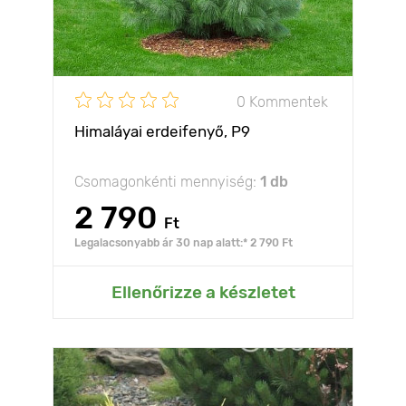
0 Kommentek
Himaláyai erdeifenyő, Р9
Csomagonkénti mennyiség:
1 db
2 790
Ft
Legalacsonyabb ár 30 nap alatt:* 2 790 Ft
Ellenőrizze a készletet