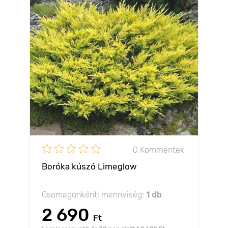
0 Kommentek
Boróka kúszó Limeglow
Csomagonkénti mennyiség:
1 db
2 690
Ft