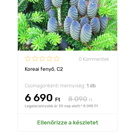
0 Kommentek
Koreai fenyő, C2
Csomagonkénti mennyiség:
1 db
6 690
8 090
Ft
Ft
Legalacsonyabb ár 30 nap alatt:* 8 090 Ft
Ellenőrizze a készletet