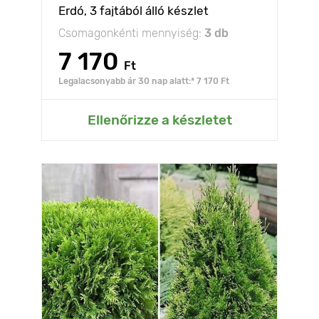
Erdó, 3 fajtából álló készlet
Csomagonkénti mennyiség:
3 db
7 170
Ft
Legalacsonyabb ár 30 nap alatt:* 7 170 Ft
Ellenőrizze a készletet