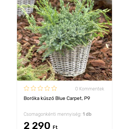
0 Kommentek
Boróka kúszó Blue Carpet, Р9
Csomagonkénti mennyiség:
1 db
2 290
Ft