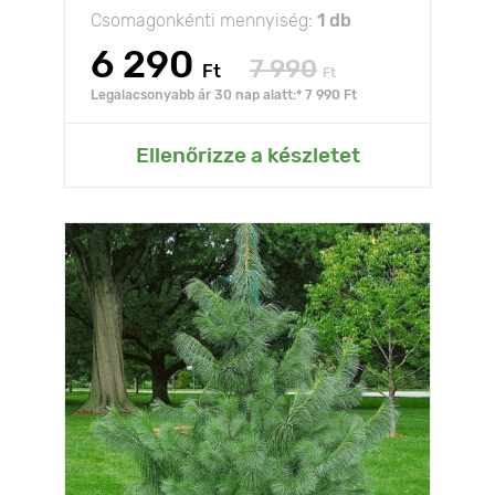
Csomagonkénti mennyiség:
1 db
6 290
7 990
Ft
Ft
Legalacsonyabb ár 30 nap alatt:* 7 990 Ft
Ellenőrizze a készletet