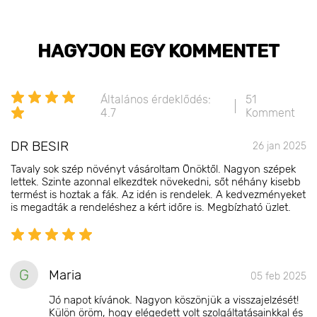
HAGYJON EGY KOMMENTET
Általános érdeklődés:
51
4.7
Komment
DR BESIR
26 jan 2025
Tavaly sok szép növényt vásároltam Önöktől. Nagyon szépek
lettek. Szinte azonnal elkezdtek növekedni, sőt néhány kisebb
termést is hoztak a fák. Az idén is rendelek. A kedvezményeket
is megadták a rendeléshez a kért időre is. Megbízható üzlet.
G
Maria
05 feb 2025
Jó napot kívánok. Nagyon köszönjük a visszajelzését!
Külön öröm, hogy elégedett volt szolgáltatásainkkal és