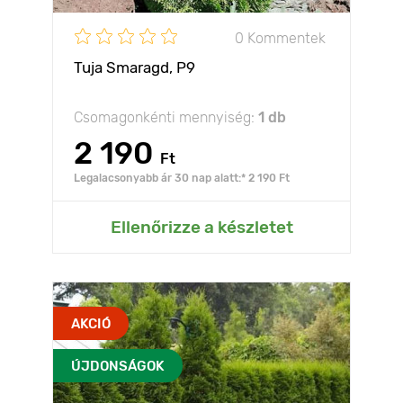
0 Kommentek
Tuja Smaragd, Р9
Csomagonkénti mennyiség:
1 db
2 190
Ft
Legalacsonyabb ár 30 nap alatt:* 2 190 Ft
Ellenőrizze a készletet
AKCIÓ
ÚJDONSÁGOK