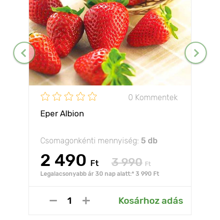
0 Kommentek
Eper Albion
Csomagonkénti mennyiség:
5 db
2 490
3 990
Ft
Ft
Legalacsonyabb ár 30 nap alatt:* 3 990 Ft
Kosárhoz adás