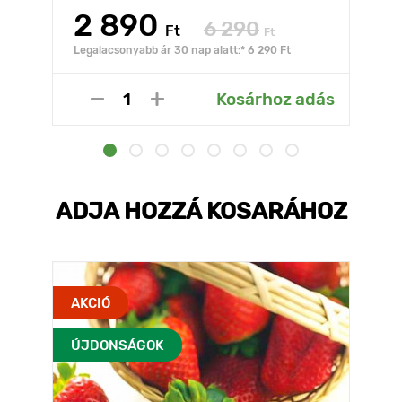
2 890
6 290
Ft
Ft
Legalacsonyabb ár 30 nap alatt:* 6 290 Ft
Kosárhoz adás
ADJA HOZZÁ KOSARÁHOZ
AKCIÓ
ÚJDONSÁGOK