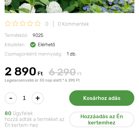
0
0 Kommentek
Termékkód:
9025
Készleten:
Elérhető
Csomagonkénti mennyiség:
1 db.
2 890
6 290
Ft
Ft
Legalacsonyabb ár 30 nap alatt:* 6 290 Ft
-
+
Kosárhoz adás
80
Ügyfelek
Hozzáadás az Én
hozzá adták a terméket az
kertemhez
Én kertem-hez