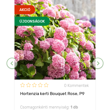
AKCIÓ
ÚJDONSÁGOK
0 Kommentek
Hortenzia kerti Bouquet Rose, P9
Csomagonkénti mennyiség:
1 db