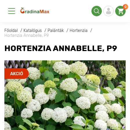
0
Főoldal
Katalógus
Palánták
Hortenzia
Hortenzia Annabelle, P9
HORTENZIA ANNABELLE, P9
AKCIÓ