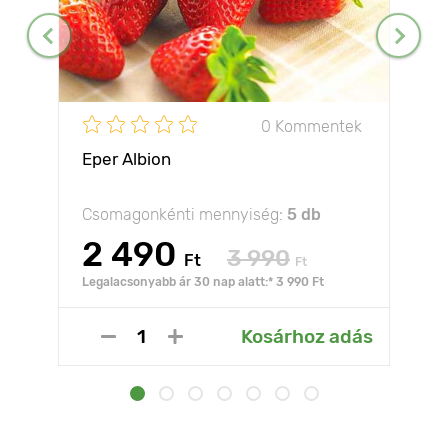
0 Kommentek
Eper Albion
Csomagonkénti mennyiség:
5 db
2 490
3 990
Ft
Ft
Legalacsonyabb ár 30 nap alatt:* 3 990 Ft
Kosárhoz adás