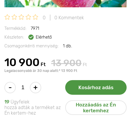
0
0 Kommentek
Termékkód:
7971
Készleten:
Elérhető
Csomagonkénti mennyiség:
1 db.
10 900
13 900
Ft
Ft
Legalacsonyabb ár 30 nap alatt:* 13 900 Ft
-
+
Kosárhoz adás
19
Ügyfelek
Hozzáadás az Én
hozzá adták a terméket az
kertemhez
Én kertem-hez