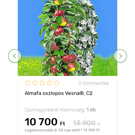
0 Kommentek
Almafa oszlopos Vesna®, C2
Csomagonkénti mennyiség:
1 db
10 700
13 900
Ft
Ft
Legalacsonyabb ár 30 nap alatt:* 13 900 Ft