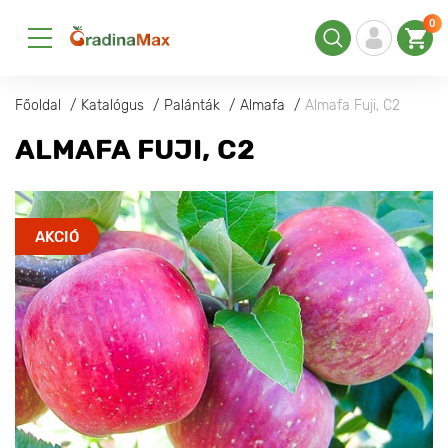
0
Főoldal
Katalógus
Palánták
Almafa
Almafa Fuji, С2
ALMAFA FUJI, С2
AKCIÓ