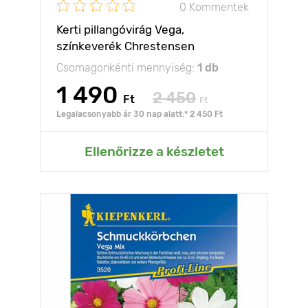
0 Kommentek
Kerti pillangóvirág Vega,
színkeverék Chrestensen
Csomagonkénti mennyiség:
1 db
1 490
2 450
Ft
Ft
Legalacsonyabb ár 30 nap alatt:* 2 450 Ft
Ellenőrizze a készletet