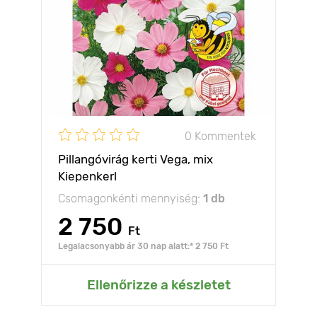
0 Kommentek
Pillangóvirág kerti Vega, mix
Kiepenkerl
Csomagonkénti mennyiség:
1 db
2 750
Ft
Legalacsonyabb ár 30 nap alatt:* 2 750 Ft
Ellenőrizze a készletet