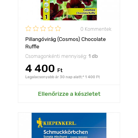
0 Kommentek
Pillangóvirág (Cosmos) Chocolate
Ruffle
Csomagonkénti mennyiség:
1 db
4 400
Ft
Legalacsonyabb ár 30 nap alatt:* 1 400 Ft
Ellenőrizze a készletet