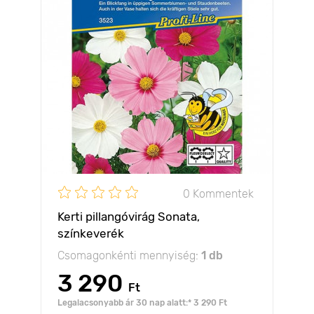
0 Kommentek
Kerti pillangóvirág Sonata,
színkeverék
Csomagonkénti mennyiség:
1 db
3 290
Ft
Legalacsonyabb ár 30 nap alatt:* 3 290 Ft