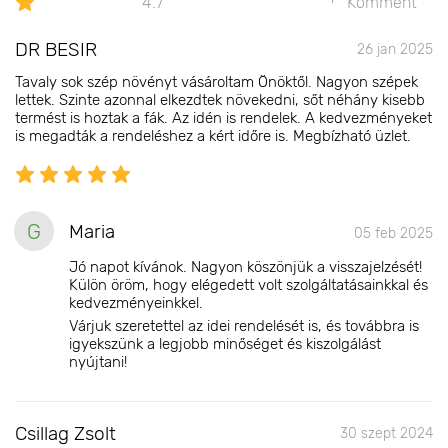
4.7
Komment
DR BESIR
26 jan 2025
Tavaly sok szép növényt vásároltam Önöktől. Nagyon szépek
lettek. Szinte azonnal elkezdtek növekedni, sőt néhány kisebb
termést is hoztak a fák. Az idén is rendelek. A kedvezményeket
is megadták a rendeléshez a kért időre is. Megbízható üzlet.
G
Maria
05 feb 2025
Jó napot kívánok. Nagyon köszönjük a visszajelzését!
Külön öröm, hogy elégedett volt szolgáltatásainkkal és
kedvezményeinkkel.
Várjuk szeretettel az idei rendelését is, és továbbra is
igyekszünk a legjobb minőséget és kiszolgálást
nyújtani!
Csillag Zsolt
30 szept 2024