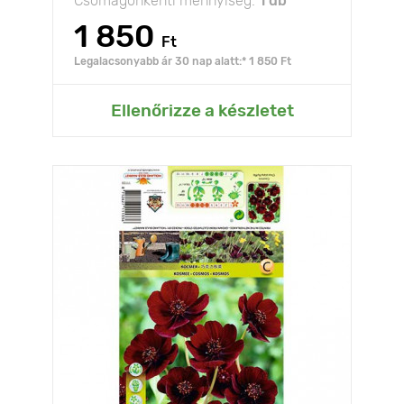
Csomagonkénti mennyiség:
1 db
1 850
Ft
Legalacsonyabb ár 30 nap alatt:* 1 850 Ft
Ellenőrizze a készletet