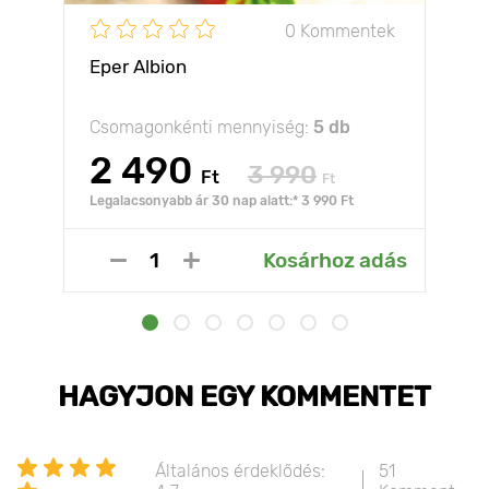
0 Kommentek
Eper Albion
Csomagonkénti mennyiség:
5 db
2 490
3 990
Ft
Ft
Legalacsonyabb ár 30 nap alatt:* 3 990 Ft
Kosárhoz adás
HAGYJON EGY KOMMENTET
Általános érdeklődés:
51