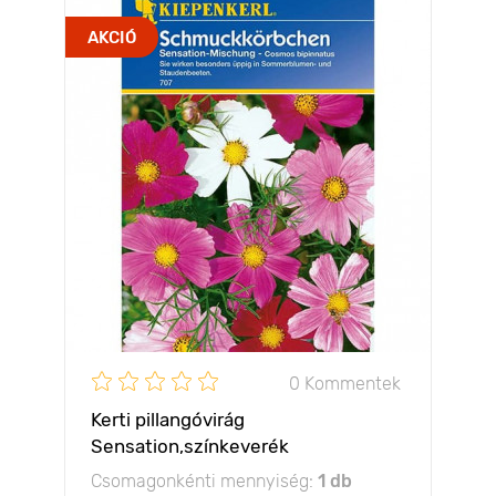
AKCIÓ
0 Kommentek
Kerti pillangóvirág
Sensation,színkeverék
Csomagonkénti mennyiség:
1 db