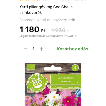
Kerti pillangóvirág Sea Shells,
színkeverék
Csomagonkénti mennyiség:
1 db
1 180
1 930
Ft
Ft
Legalacsonyabb ár 30 nap alatt:* 1 930 Ft
Kosárhoz adás