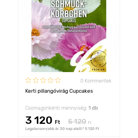
0 Kommentek
Kerti pillangóvirág Cupcakes
Csomagonkénti mennyiség:
1 db
3 120
5 120
Ft
Ft
Legalacsonyabb ár 30 nap alatt:* 5 120 Ft