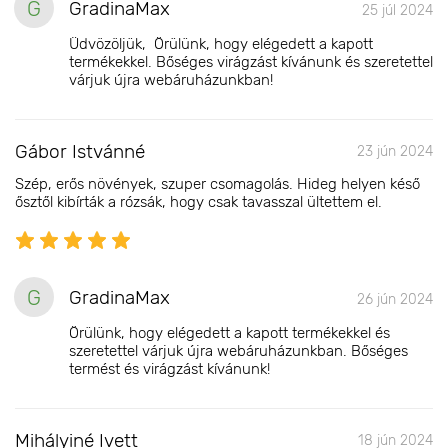
G
GradinaMax
25 júl 2024
Üdvözöljük, Örülünk, hogy elégedett a kapott
termékekkel. Bőséges virágzást kívánunk és szeretettel
várjuk újra webáruházunkban!
Gábor Istvánné
23 jún 2024
Szép, erős növények, szuper csomagolás. Hideg helyen késő
ősztől kibírták a rózsák, hogy csak tavasszal ültettem el.
G
GradinaMax
26 jún 2024
Örülünk, hogy elégedett a kapott termékekkel és
szeretettel várjuk újra webáruházunkban. Bőséges
termést és virágzást kívánunk!
Mihályiné Ivett
18 jún 2024