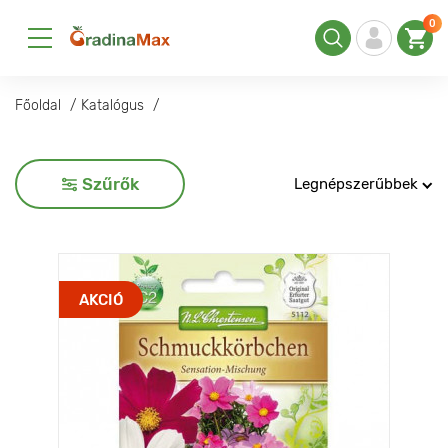
0
Főoldal
Katalógus
Szűrők
Legnépszerűbbek
AKCIÓ