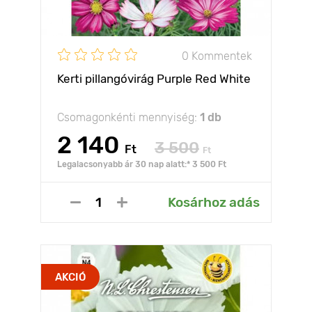
0 Kommentek
Kerti pillangóvirág Purple Red White
Csomagonkénti mennyiség:
1 db
2 140
3 500
Ft
Ft
Legalacsonyabb ár 30 nap alatt:* 3 500 Ft
Kosárhoz adás
AKCIÓ