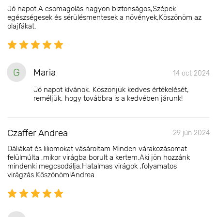
Jó napot.A csomagolás nagyon biztonságos,Szépek
egészségesek és sérülésmentesek a növények,Köszönöm az
olajfákat.
G
Maria
14 oct 2024
Jó napot kívánok. Köszönjük kedves értékelését,
reméljük, hogy továbbra is a kedvében járunk!
Czaffer Andrea
29 jún 2024
Dáliákat és liliomokat vásároltam Minden várakozásomat
felülmúlta ,mikor virágba borult a kertem.Aki jön hozzánk
mindenki megcsodálja.Hatalmas virágok ,folyamatos
virágzás.Kőszönöm!Andrea