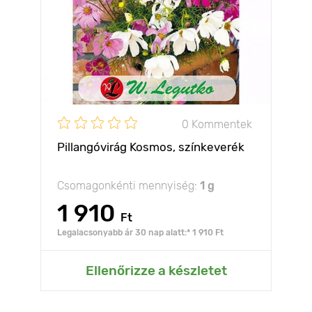
0 Kommentek
Pillangóvirág Kosmos, színkeverék
Csomagonkénti mennyiség:
1 g
1 910
Ft
Legalacsonyabb ár 30 nap alatt:* 1 910 Ft
Ellenőrizze a készletet