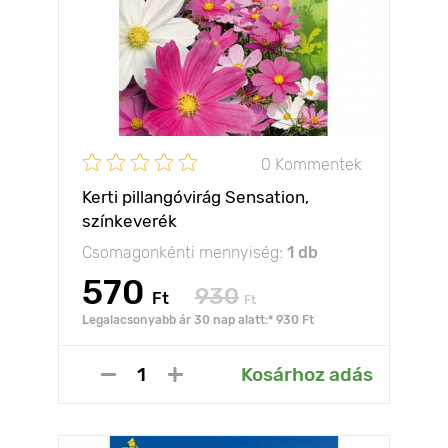
0 Kommentek
Kerti pillangóvirág Sensation,
színkeverék
Csomagonkénti mennyiség:
1 db
570
930
Ft
Ft
Legalacsonyabb ár 30 nap alatt:* 930 Ft
Kosárhoz adás