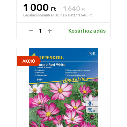
1 000
1 640
Ft
Ft
Legalacsonyabb ár 30 nap alatt:* 1 640 Ft
Kosárhoz adás
AKCIÓ