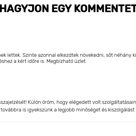
HAGYJON EGY KOMMENTE
k lettek. Szinte azonnal elkezdtek növekedni, sőt néhány ki
hez a kért időre is. Megbízható üzlet.
szajelzését! Külön öröm, hogy elégedett volt szolgáltatása
és továbbra is igyekszünk a legjobb minőséget és kiszolgálást 