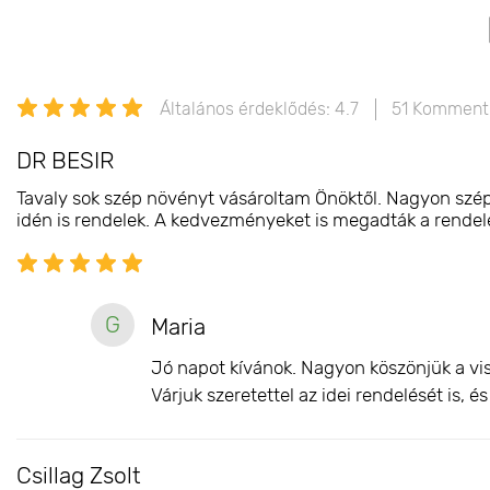
Általános érdeklődés: 4.7
51 Komment
DR BESIR
Tavaly sok szép növényt vásároltam Önöktől. Nagyon szépe
idén is rendelek. A kedvezményeket is megadták a rendelés
G
Maria
Jó napot kívánok. Nagyon köszönjük a vis
Várjuk szeretettel az idei rendelését is, 
Csillag Zsolt