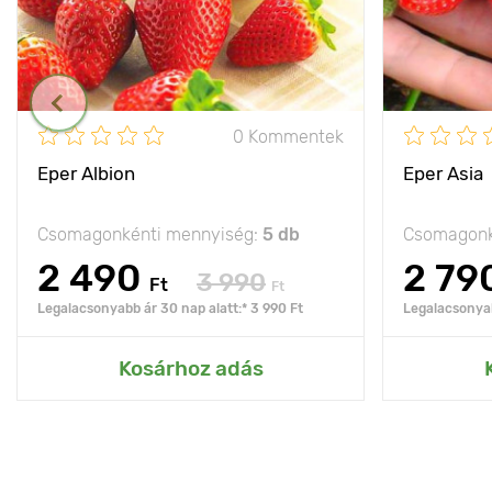
0 Kommentek
Eper Albion
Eper Asia
Csomagonkénti mennyiség:
5 db
Csomagonk
2 490
2 79
3 990
Ft
Ft
Legalacsonyabb ár 30 nap alatt:* 3 990 Ft
Legalacsonyab
Kosárhoz adás