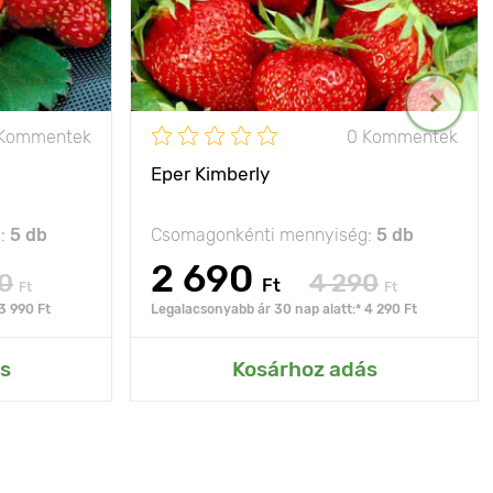
 Kommentek
0 Kommentek
Eper Kimberly
g:
5 db
Csomagonkénti mennyiség:
5 db
2 690
0
4 290
Ft
Ft
Ft
3 990 Ft
Legalacsonyabb ár 30 nap alatt:* 4 290 Ft
s
Kosárhoz adás