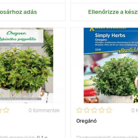
ás az Én kertemhez
Hozzáadás az Én ke
osárhoz adás
Ellenőrizze a kész
fűszeres illat
Jellemzők
a lev
illat
50 - 60 cm
Kifejlett kori
magasság
olság
20 х 30 cm
Ültetési távolság
nap, félárnyék
Fényigény
0 Kommentek
0 
Oregánó
nti mennyiség:
0.1 g
Csomagonkénti mennyiség