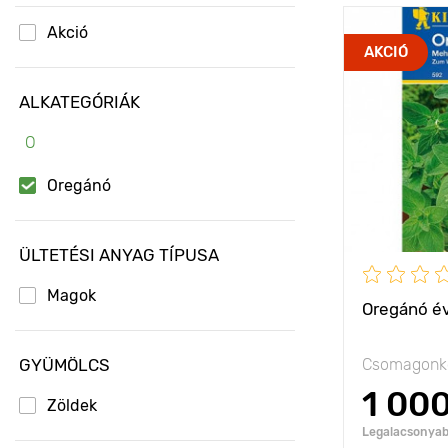
Akció
Jellemzők
AKCIÓ
Kifejlett kori
ALKATEGÓRIÁK
magasság
O
Ültetési táv
Fényigény
Oregánó
ÜLTETÉSI ANYAG TÍPUSA
Magok
Oregánó é
GYÜMÖLCS
Csomagonké
1 00
Zöldek
Legalacsonyabb