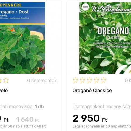
egyedi illat
Jellemzők
számos 
30 - 60 cm
Kifejlett kori
magasság
olság
25 х 25 cm
Ültetési távolság
nap
Fényigény
0 Kommentek
0 
velő
Oregánó Classico
nti mennyiség:
1 db
Csomagonkénti mennyiség
0
2 950
1 640
Ft
Ft
Ft
 ár 30 nap alatt:* 1 640 Ft
Legalacsonyabb ár 30 nap alatt:* 2