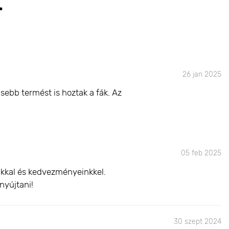
T
26 jan 2025
sebb termést is hoztak a fák. Az
05 feb 2025
inkkal és kedvezményeinkkel.
nyújtani!
30 szept 2024