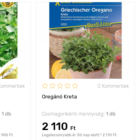
intenzív ízű
Jellemzők
intenzív ízzel
levél
Kifejlett kori
20 - 30 cm
50 - 60 cm
magasság
Ültetési távolság
20 х 30 cm
20 х 30 cm
Fényigény
nap
nap
Kommentek
0 Kommentek
Oregánó Kreta
:
1 db
Csomagonkénti mennyiség:
1 db
2 110
Ft
 950 Ft
Legalacsonyabb ár 30 nap alatt:* 2 110 Ft