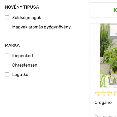
NÖVÉNY TÍPUSA
Hozzáad
K
Zöldségmagok
Magvak aromás gyógynövény
Jellemzők
Kifejlett kori
MÁRKA
magasság
Kiepenkerl
Ültetési táv
Chrestensen
Fényigény
Legutko
Oregánó
Csomagonké