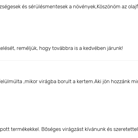
ségesek és sérülésmentesek a növények,Köszönöm az olajf
elését, reméljük, hogy továbbra is a kedvében járunk!
felülmúlta ,mikor virágba borult a kertem.Aki jön hozzánk 
pott termékekkel. Bőséges virágzást kívánunk és szeretette