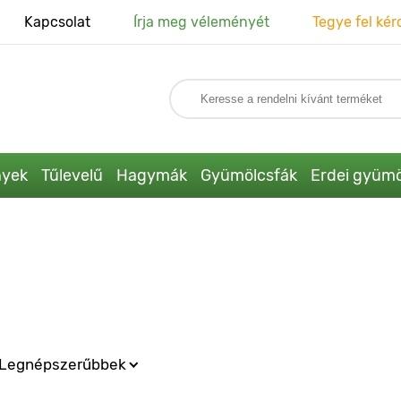
Kapcsolat
Írja meg véleményét
Tegye fel kér
nyek
Tűlevelű
Hagymák
Gyümölcsfák
Erdei gyümö
Legnépszerűbbek