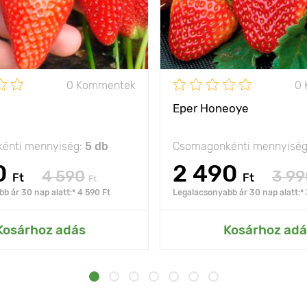
0 Kommentek
0
Eper Honeoye
énti mennyiség:
5 db
Csomagonkénti mennyisé
0
2 490
4 590
3 99
Ft
Ft
Ft
b ár 30 nap alatt:* 4 590 Ft
Legalacsonyabb ár 30 nap alatt:* 
Kosárhoz adás
Kosárhoz adá