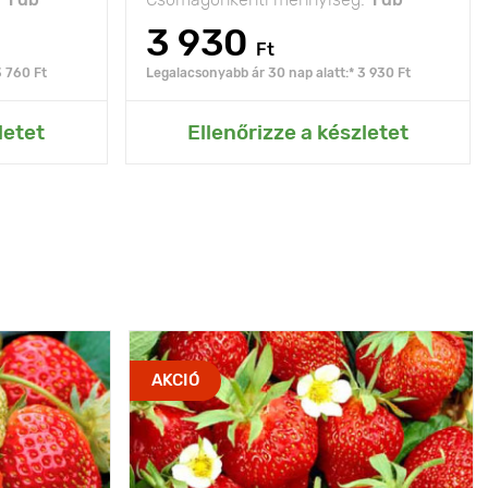
3 930
Ft
3 760 Ft
Legalacsonyabb ár 30 nap alatt:* 3 930 Ft
rtemhez
Hozzáadás az Én kertemhez
letet
Ellenőrizze a készletet
AKCIÓ