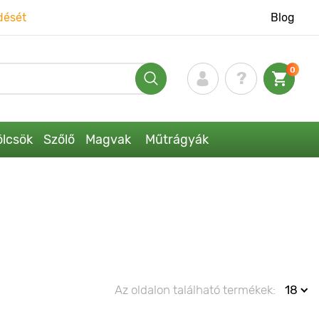
dését
Blog
0
lcsök
Szőlő
Magvak
Műtrágyák
Az oldalon található termékek:
18