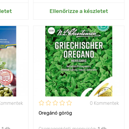
rtemhez
Hozzáadás az Én kertemhez
letet
Ellenőrizze a készletet
elek intenzív
Jellemzők
csodálatos fűszer
ot árasztanak
Kifejlett kori
30 - 40 cm
20 - 40 cm
magasság
Ültetési távolság
20 х 40 cm
20 х 30 cm
Fényigény
nap, félárnyék
nap
Kommentek
0 Kommentek
Oregánó görög
:
1 db
Csomagonkénti mennyiség:
1 db