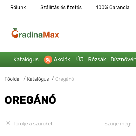
Rólunk
Szállítás és fizetés
100% Garancia
Katalógus
Akciók
ÚJ
Rózsák
Dísznövé
Főoldal
Katalógus
Oregánó
OREGÁNÓ
Törölje a szűrőket
Szűrje meg: