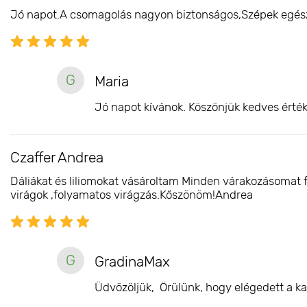
Jó napot.A csomagolás nagyon biztonságos,Szépek egész
G
Maria
Jó napot kívánok. Köszönjük kedves érték
Czaffer Andrea
Dáliákat és liliomokat vásároltam Minden várakozásomat 
virágok ,folyamatos virágzás.Kőszönöm!Andrea
G
GradinaMax
Üdvözöljük, Örülünk, hogy elégedett a ka