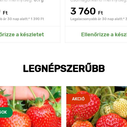
0
3 760
Ft
Ft
 ár 30 nap alatt:* 1 390 Ft
Legalacsonyabb ár 30 nap alatt:* 
ás az Én kertemhez
Hozzáadás az Én ke
őrizze a készletet
Ellenőrizze a kész
LEGNÉPSZERŰBB
AKCIÓ
GOK