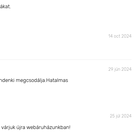
ákat.
14 oct 2024
29 jún 2024
mindenki megcsodálja.Hatalmas
25 júl 2024
l várjuk újra webáruházunkban!