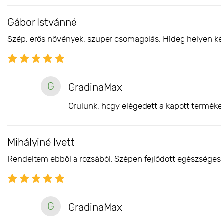
Gábor Istvánné
Szép, erős növények, szuper csomagolás. Hideg helyen késő
G
GradinaMax
Örülünk, hogy elégedett a kapott terméke
Mihályiné Ivett
Rendeltem ebből a rozsából. Szépen fejlődött egészséges 
G
GradinaMax