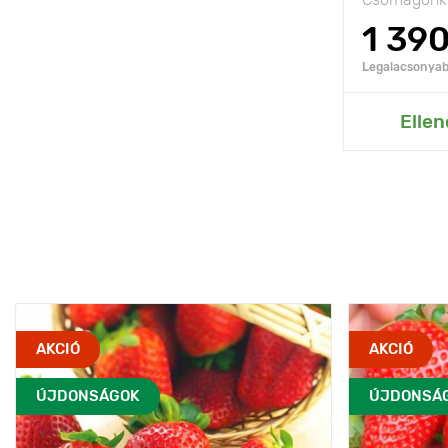
1 39
Legalacsonyabb
Hozzáad
Ellen
AKCIÓ
AKCIÓ
ÚJDONSÁGOK
ÚJDONSÁ