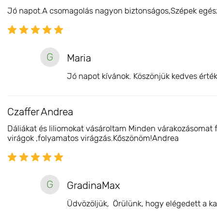
Jó napot.A csomagolás nagyon biztonságos,Szépek egész
G
Maria
Jó napot kívánok. Köszönjük kedves érték
Czaffer Andrea
Dáliákat és liliomokat vásároltam Minden várakozásomat 
virágok ,folyamatos virágzás.Kőszönöm!Andrea
G
GradinaMax
Üdvözöljük, Örülünk, hogy elégedett a ka