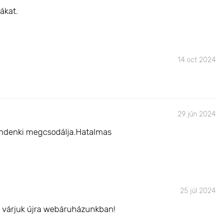
ákat.
14 oct 2024
29 jún 2024
mindenki megcsodálja.Hatalmas
25 júl 2024
l várjuk újra webáruházunkban!