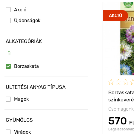
Akció
Jellemzők
AKCIÓ
Újdonságok
Kifejlett kori
magasság
ALKATEGÓRIÁK
Ültetési táv
B
Fényigény
Borzaskata
ÜLTETÉSI ANYAG TÍPUSA
Borzaskat
Magok
színkever
Csomagonké
570
GYÜMÖLCS
F
Legalacsonyabb
Virágok