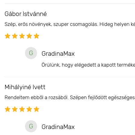
Gábor Istvánné
Szép, erős növények, szuper csomagolás. Hideg helyen késő
G
GradinaMax
Örülünk, hogy elégedett a kapott terméke
Mihályiné Ivett
Rendeltem ebből a rozsából. Szépen fejlődött egészséges 
G
GradinaMax