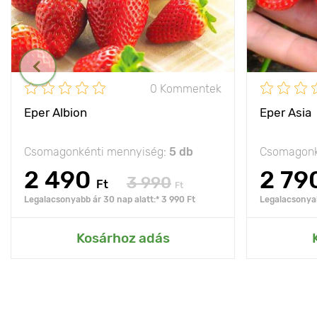
0 Kommentek
Eper Albion
Eper Asia
Csomagonkénti mennyiség:
5 db
Csomagonk
2 490
2 79
3 990
Ft
Ft
Legalacsonyabb ár 30 nap alatt:* 3 990 Ft
Legalacsonyab
Kosárhoz adás