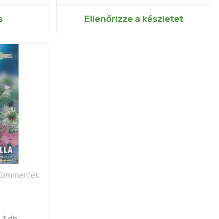
rtemhez
Hozzáadás az Én kertemhez
s
Ellenőrizze a készletet
Kommentek
:
1 db