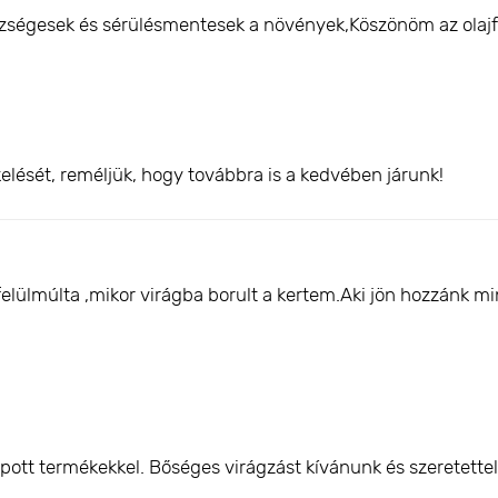
ségesek és sérülésmentesek a növények,Köszönöm az olajf
elését, reméljük, hogy továbbra is a kedvében járunk!
felülmúlta ,mikor virágba borult a kertem.Aki jön hozzánk 
pott termékekkel. Bőséges virágzást kívánunk és szeretette