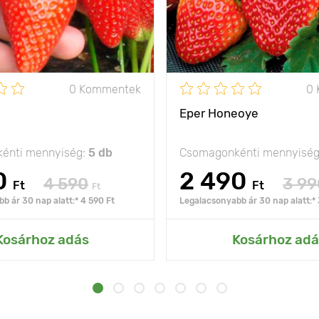
0 Kommentek
0
Eper Honeoye
énti mennyiség:
5 db
Csomagonkénti mennyisé
0
2 490
4 590
3 99
Ft
Ft
Ft
b ár 30 nap alatt:* 4 590 Ft
Legalacsonyabb ár 30 nap alatt:* 
Kosárhoz adás
Kosárhoz adá