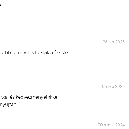
T
26 jan 2025
sebb termést is hoztak a fák. Az
05 feb 2025
inkkal és kedvezményeinkkel.
nyújtani!
30 szept 2024