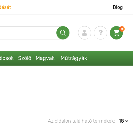
dését
Blog
0
lcsök
Szőlő
Magvak
Műtrágyák
Az oldalon található termékek:
18