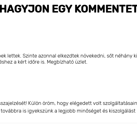
HAGYJON EGY KOMMENTE
k lettek. Szinte azonnal elkezdtek növekedni, sőt néhány ki
hez a kért időre is. Megbízható üzlet.
szajelzését! Külön öröm, hogy elégedett volt szolgáltatása
és továbbra is igyekszünk a legjobb minőséget és kiszolgálást 