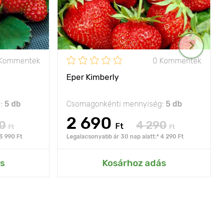
 Kommentek
0 Kommentek
Eper Kimberly
g:
5 db
Csomagonkénti mennyiség:
5 db
2 690
0
4 290
Ft
Ft
Ft
3 990 Ft
Legalacsonyabb ár 30 nap alatt:* 4 290 Ft
s
Kosárhoz adás