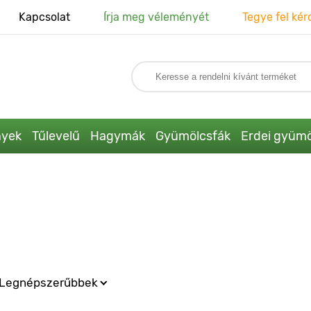
Kapcsolat
Írja meg véleményét
Tegye fel kér
nyek
Tűlevelű
Hagymák
Gyümölcsfák
Erdei gyümö
Legnépszerűbbek