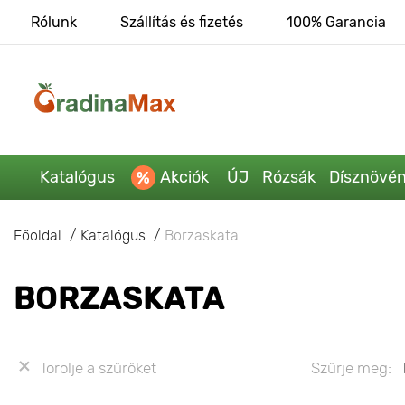
Rólunk
Szállítás és fizetés
100% Garancia
Katalógus
Akciók
ÚJ
Rózsák
Dísznövé
Főoldal
Katalógus
Borzaskata
BORZASKATA
Törölje a szűrőket
Szűrje meg: