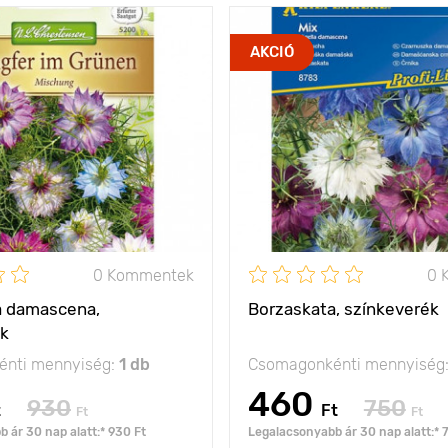
kiváló növény
Jellemzők
AKCIÓ
csoportos
k
kompozíciókhoz
napsütöt
30 - 60 cm
Kifejlett kori
magasság
olság
20 х 25 cm
Ültetési távolság
nap
Fényigény
0 Kommentek
0 
a damascena,
Borzaskata, színkeverék
ék
nti mennyiség:
1 db
Csomagonkénti mennyiség
460
930
750
t
Ft
Ft
Ft
 ár 30 nap alatt:* 930 Ft
Legalacsonyabb ár 30 nap alatt:* 