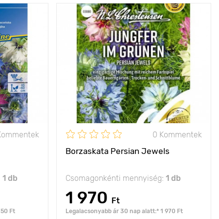
fantasztikus
Jellemzők
tarka csillagok a
iegészítője a
virágágyásban
te kerteknek
Kifejlett kori
30 - 50 cm
45 - 60 cm
magasság
Ültetési távolság
30 х 50 cm
20 х 25 cm
Fényigény
nap, félárnyék
nap
Kommentek
0 Kommentek
Borzaskata Persian Jewels
:
1 db
Csomagonkénti mennyiség:
1 db
1 970
Ft
750 Ft
Legalacsonyabb ár 30 nap alatt:* 1 970 Ft