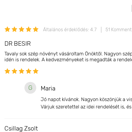
Általános érdeklődés: 4.7
51 Komment
DR BESIR
Tavaly sok szép növényt vásároltam Önöktől. Nagyon szépe
idén is rendelek. A kedvezményeket is megadták a rendelés
G
Maria
Jó napot kívánok. Nagyon köszönjük a vis
Várjuk szeretettel az idei rendelését is, 
Csillag Zsolt