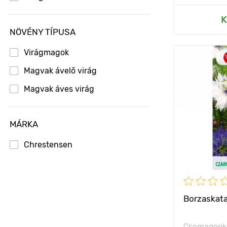
Hozzáad
K
NÖVÉNY TÍPUSA
Virágmagok
Kifejlett kori
Magvak ávelő virág
magasság
Magvak áves virág
Ültetési táv
Fényigény
MÁRKA
Chrestensen
Borzaskata
Csomagonké