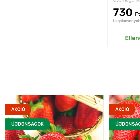
730
F
Legalacsonyabb
Hozzáad
Ellen
AKCIÓ
AKCIÓ
ÚJDONSÁGOK
ÚJDONSÁ