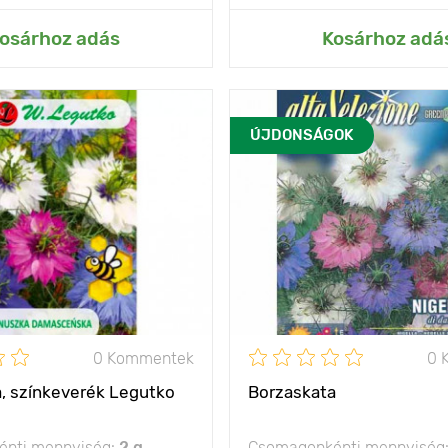
ás az Én kertemhez
Hozzáadás az Én ke
osárhoz adás
Kosárhoz adá
40 - 45 cm
ÚJDONSÁGOK
olság
30 х 10 cm
nap
0 Kommentek
0 
, színkeverék Legutko
Borzaskata
nti mennyiség:
2 g
Csomagonkénti mennyiség