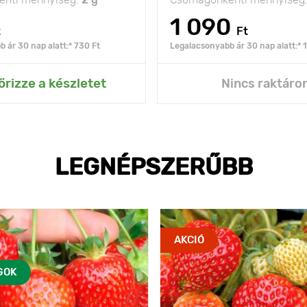
1 090
t
Ft
 ár 30 nap alatt:* 730 Ft
Legalacsonyabb ár 30 nap alatt:* 1
ás az Én kertemhez
őrizze a készletet
Nincs raktáro
LEGNÉPSZERŰBB
AKCIÓ
GOK