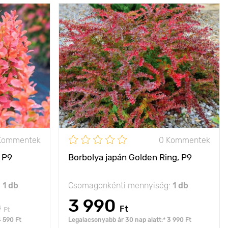
zezon végén
Jellemzők
elegáns dekoráció a
rancssárga,
kertben
rnyalatokkal
Kifejlett kori
100 - 150 cm
100 - 150 cm
magasság
Ültetési távolság
150 - 200 cm
100 - 150 cm
Fényigény
nap, félárnyék
p, félárnyék
Fagyállóság
- 21°С
- 29°С
Kommentek
0 Kommentek
Cserépméret
P9
P9
 P9
Borbolya japán Golden Ring, P9
:
1 db
Csomagonkénti mennyiség:
1 db
3 990
0
Ft
Ft
4 590 Ft
Legalacsonyabb ár 30 nap alatt:* 3 990 Ft