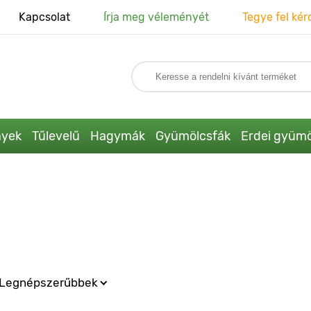
Kapcsolat
Írja meg véleményét
Tegye fel kér
nyek
Tűlevelű
Hagymák
Gyümölcsfák
Erdei gyümö
Legnépszerűbbek