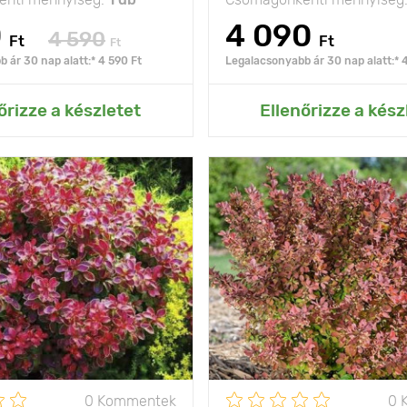
0
4 090
4 590
Ft
Ft
Ft
 ár 30 nap alatt:* 4 590 Ft
Legalacsonyabb ár 30 nap alatt:* 
ás az Én kertemhez
Hozzáadás az Én ke
őrizze a készletet
Ellenőrizze a kész
Színes kompozíciók
Jellemzők
a tá
létrehozása a kertben
s
h
90 - 100 cm
Kifejlett kori
magasság
olság
100 - 150 cm
Ültetési távolság
1
nap, félárnyék
Fényigény
na
- 29°C
Fagyállóság
0 Kommentek
0 
t
C2