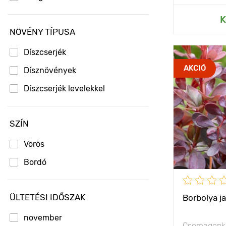
Hozzáad
K
NÖVÉNY TÍPUSA
Díszcserjék
Jellemzők
AKCIÓ
Dísznövények
Díszcserjék levelekkel
Kifejlett kori
magasság
Ültetési táv
SZÍN
Fényigény
Vörös
Fagyállóság
Bordó
ÜLTETÉSI IDŐSZAK
Borbolya j
november
Csomagonké