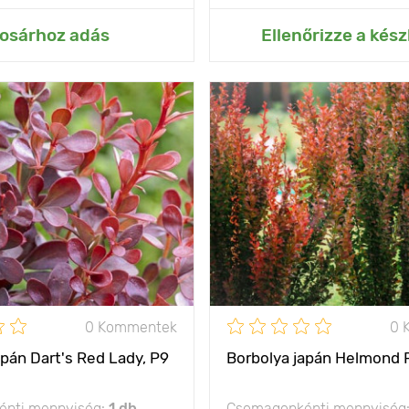
ás az Én kertemhez
Hozzáadás az Én ke
osárhoz adás
Ellenőrizze a kész
egész szezonban
Jellemzők
változtatja a színét
s
100 - 150 cm
Kifejlett kori
magasság
olság
100 - 150 cm
Ültetési távolság
1
nap, félárnyék
Fényigény
na
- 29°С
Fagyállóság
0 Kommentek
0 
apán Dart's Red Lady, P9
Borbolya japán Helmond Pi
nti mennyiség:
1 db
Csomagonkénti mennyiség