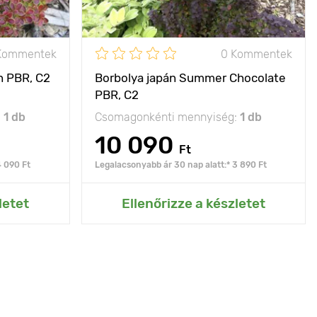
- 29°C
Fagyállóság
- 29°C
Kommentek
0 Kommentek
C2
Cserépméret
C2
n PBR, C2
Borbolya japán Summer Chocolate
PBR, C2
:
1 db
Csomagonkénti mennyiség:
1 db
10 090
Ft
4 090 Ft
Legalacsonyabb ár 30 nap alatt:* 3 890 Ft
rtemhez
Hozzáadás az Én kertemhez
letet
Ellenőrizze a készletet