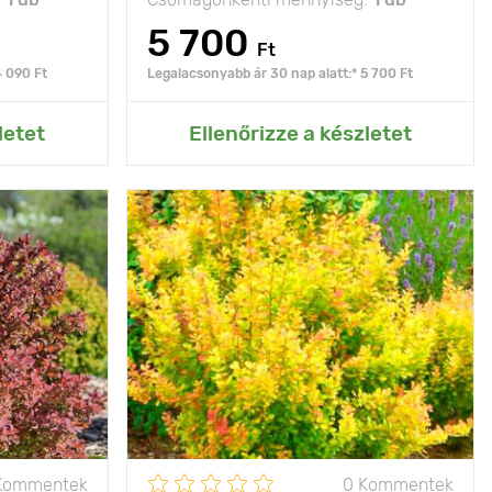
5 700
Ft
4 090 Ft
Legalacsonyabb ár 30 nap alatt:* 5 700 Ft
rtemhez
letet
Ellenőrizze a készletet
jtervezésben
zéles körben
asznált fajta
100 - 120 cm
50 - 200 cm
p, félárnyék
- 35°С
Kommentek
0 Kommentek