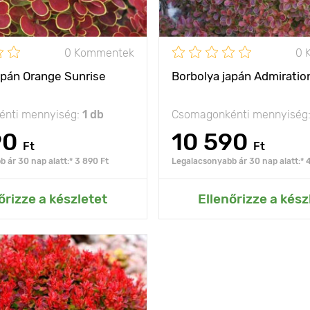
- 29°C
Fagyállóság
0 Kommentek
0 
t
C2
Cserépméret
apán Orange Sunrise
Borbolya japán Admiratio
nti mennyiség:
1 db
Csomagonkénti mennyiség
90
10 590
Ft
Ft
 ár 30 nap alatt:* 3 890 Ft
Legalacsonyabb ár 30 nap alatt:* 
ás az Én kertemhez
Hozzáadás az Én ke
őrizze a készletet
Ellenőrizze a kész
vörös lombozat
50 - 90 cm