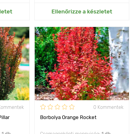
rtemhez
Hozzáadás az Én kertemhez
letet
Ellenőrizze a készletet
szép cserje
zegélyekhez
120 - 150 cm
50 - 200 cm
p, félárnyék
- 29°С
Kommentek
0 Kommentek
llar
Borbolya Orange Rocket
:
1 db
Csomagonkénti mennyiség:
1 db