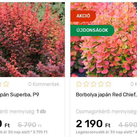
hasznos könnyed
Jellemzők
a s
AKCIÓ
akcentusok
na
létrehozásához a
barnás á
kertben
ÚJDONSÁGOK
Kifejlett kori
100 - 150 cm
magasság
Ültetési távolság
olság
150 - 200 cm
Fényigény
na
nap, félárnyék
Fagyállóság
- 34°С
0 Kommentek
0 
Cserépméret
apán Superba, P9
Borbolya japán Red Chief,
nti mennyiség:
1 db
Csomagonkénti mennyiség
0
2 190
5 790
4 59
Ft
Ft
Ft
 ár 30 nap alatt:* 5 790 Ft
Legalacsonyabb ár 30 nap alatt:* 