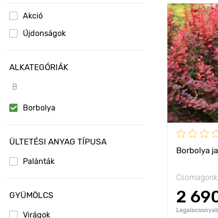
Akció
Jellemzők
Újdonságok
Kifejlett kori
ALKATEGÓRIÁK
magasság
B
Ültetési táv
Borbolya
Fényigény
Fagyállóság
ÜLTETÉSI ANYAG TÍPUSA
Borbolya j
Palánták
Csomagonké
2 69
GYÜMÖLCS
Legalacsonyabb
Virágok