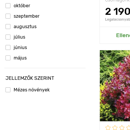
október
2 19
szeptember
Legalacsonyabb
augusztus
Hozzáad
Ellen
július
június
május
Jellemzők
április
JELLEMZŐK SZERINT
Kifejlett kori
március
magasság
Mézes növények
Ültetési táv
Fényigény
Fagyállóság
Cserépmére