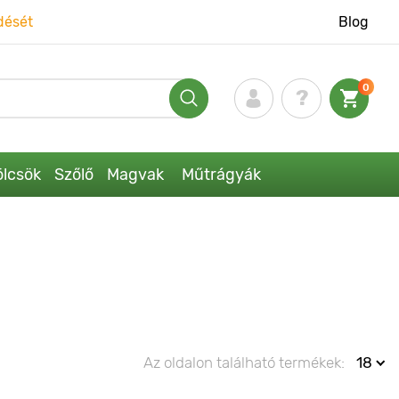
dését
Blog
0
lcsök
Szőlő
Magvak
Műtrágyák
Az oldalon található termékek:
18