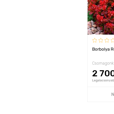
Ültetési táv
Fényigény
Fagyállóság
Borbolya 
Csomagonké
2 70
Legalacsonyabb
Hozzáad
N