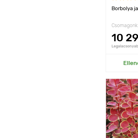
Borbolya j
Csomagonké
10 2
Legalacsonyabb
Hozzáad
Ellen
Jellemzők
Kifejlett kori
magasság
Ültetési táv
Fényigény