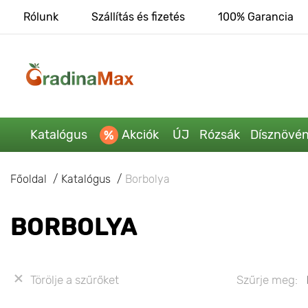
Rólunk
Szállítás és fizetés
100% Garancia
Katalógus
Akciók
ÚJ
Rózsák
Dísznövé
Főoldal
Katalógus
Borbolya
BORBOLYA
Törölje a szűrőket
Szűrje meg: