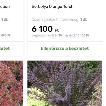
ection
Borbolya Orange Torch
:
1 db
Csomagonkénti mennyiség:
1 db
6 100
Ft
4 090 Ft
Legalacsonyabb ár 30 nap alatt:* 6 100 Ft
rtemhez
letet
Ellenőrizze a készletet
fényes, mint
Jellemzők
Sötét lombja nagyon
egy sövény
pompásan néz ki
170 - 200 cm
Kifejlett kori
250 - 300 cm
magasság
50 - 200 cm
Ültetési távolság
150 - 200 cm
p, félárnyék
Fényigény
nap, félárnyék