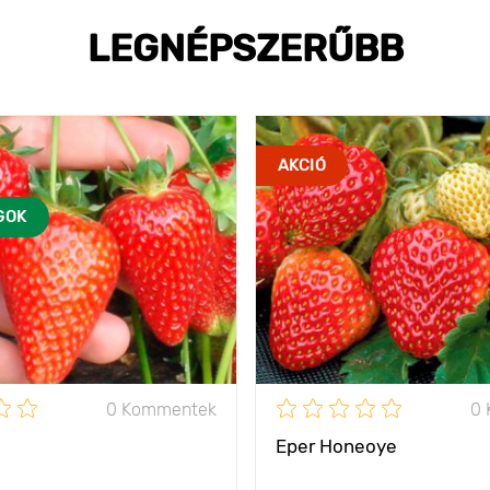
LEGNÉPSZERŰBB
AKCIÓ
GOK
0 Kommentek
0
Eper Honeoye