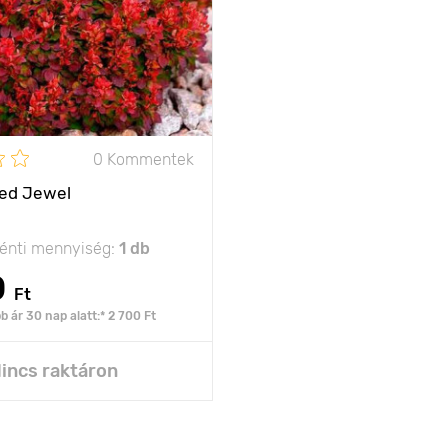
olság
1 m
napos, félárnyékos
ellenálló
0 Kommentek
Red Jewel
nti mennyiség:
1 db
0
Ft
 ár 30 nap alatt:* 2 700 Ft
ás az Én kertemhez
incs raktáron