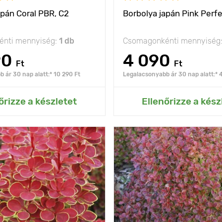
apán Coral PBR, C2
Borbolya japán Pink Perf
nti mennyiség:
1 db
Csomagonkénti mennyiség
90
4 090
Ft
Ft
 ár 30 nap alatt:* 10 290 Ft
Legalacsonyabb ár 30 nap alatt:* 
ás az Én kertemhez
Hozzáadás az Én ke
őrizze a készletet
Ellenőrizze a kész
Eredeti rókaképzés
Jellemzők
Olyan 
sárga szegéllyel
120 - 150 cm
Kifejlett kori
magasság
olság
150 - 200 cm
Ültetési távolság
1
nap, félárnyék
Fényigény
na