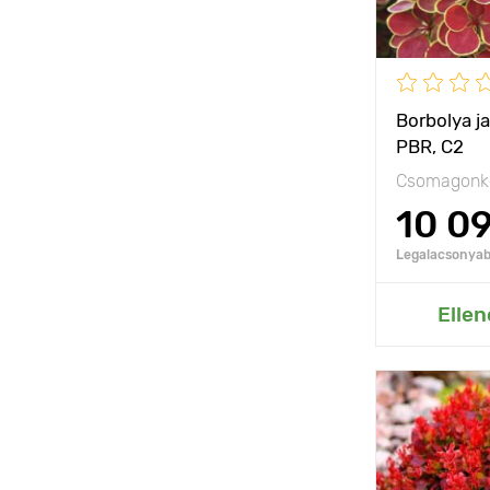
Fagyállóság
Cserépmére
Borbolya j
PBR, C2
Csomagonké
10 0
Legalacsonyabb
Hozzáad
Ellen
Jellemzők
Kifejlett kori
magasság