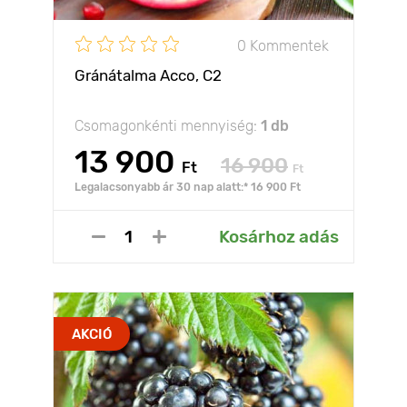
0 Kommentek
Gránátalma Aссo, С2
Csomagonkénti mennyiség:
1 db
13 900
16 900
Ft
Ft
Legalacsonyabb ár 30 nap alatt:* 16 900 Ft
Kosárhoz adás
AKCIÓ