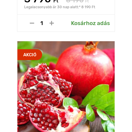
8 190
Ft
Ft
Legalacsonyabb ár 30 nap alatt:* 8 190 Ft
Kosárhoz adás
AKCIÓ