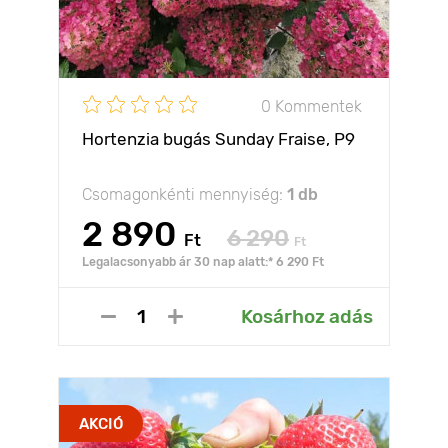
0 Kommentek
Hortenzia bugás Sunday Fraise, P9
Csomagonkénti mennyiség:
1 db
2 890
6 290
Ft
Ft
Legalacsonyabb ár 30 nap alatt:* 6 290 Ft
Kosárhoz adás
AKCIÓ