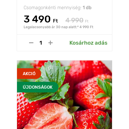
Csomagonkénti mennyiség:
1 db
3 490
4 990
Ft
Ft
Legalacsonyabb ár 30 nap alatt:* 4 990 Ft
Kosárhoz adás
AKCIÓ
ÚJDONSÁGOK