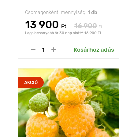
Csomagonkénti mennyiség:
1 db
13 900
16 900
Ft
Ft
Legalacsonyabb ár 30 nap alatt:* 16 900 Ft
Kosárhoz adás
AKCIÓ