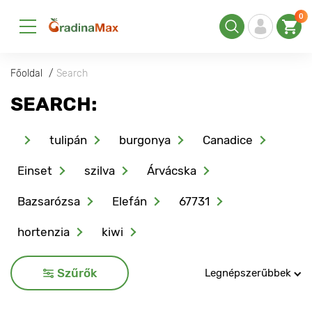
0
Főoldal
Search
SEARCH:
tulipán
burgonya
Canadice
Einset
szilva
Árvácska
Bazsarózsa
Elefán
67731
hortenzia
kiwi
Szűrők
Legnépszerűbbek