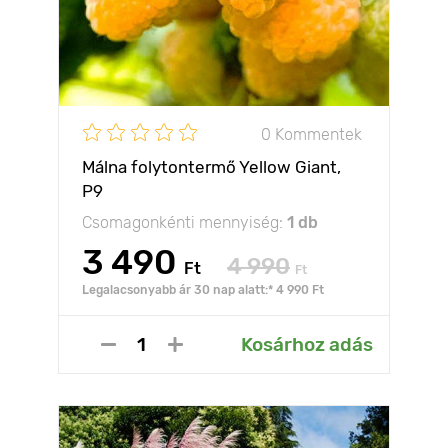
0 Kommentek
Málna folytontermő Yellow Giant,
Р9
Csomagonkénti mennyiség:
1 db
3 490
4 990
Ft
Ft
Legalacsonyabb ár 30 nap alatt:* 4 990 Ft
Kosárhoz adás