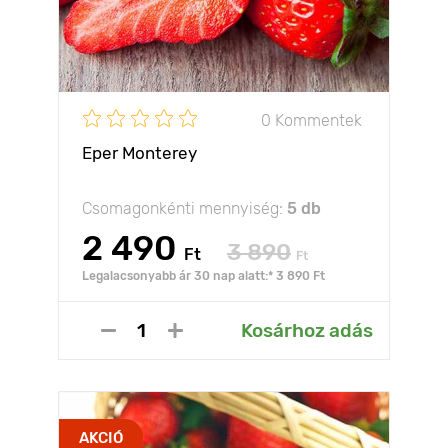
0 Kommentek
Eper Monterey
Csomagonkénti mennyiség:
5 db
2 490
3 890
Ft
Ft
Legalacsonyabb ár 30 nap alatt:* 3 890 Ft
Kosárhoz adás
AKCIÓ