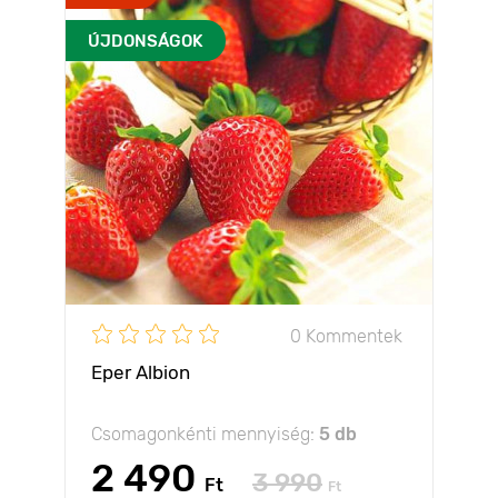
ÚJDONSÁGOK
0 Kommentek
Eper Albion
Csomagonkénti mennyiség:
5 db
2 490
3 990
Ft
Ft