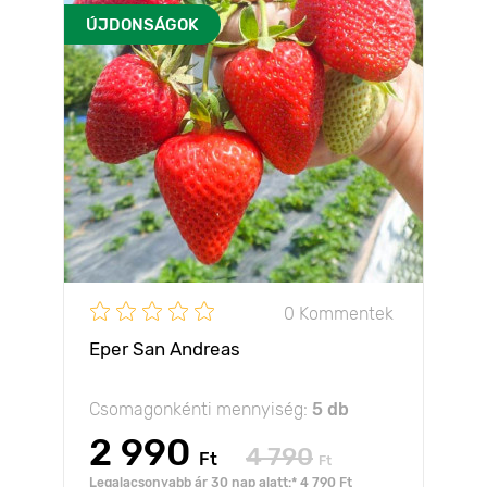
ÚJDONSÁGOK
0 Kommentek
Eper San Andreas
Csomagonkénti mennyiség:
5 db
2 990
4 790
Ft
Ft
Legalacsonyabb ár 30 nap alatt:* 4 790 Ft