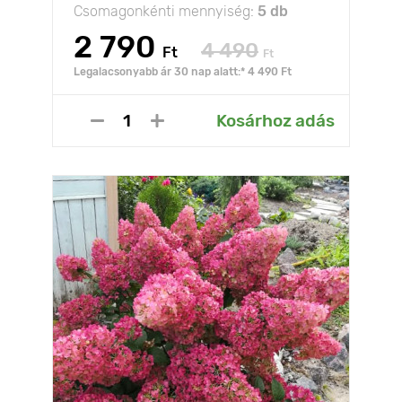
Csomagonkénti mennyiség:
5 db
2 790
4 490
Ft
Ft
Legalacsonyabb ár 30 nap alatt:* 4 490 Ft
Kosárhoz adás