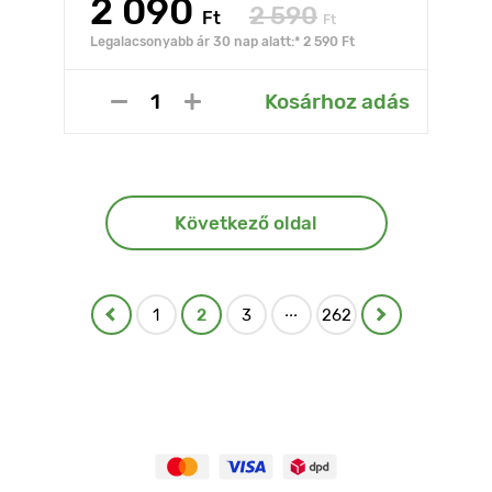
2 090
2 590
Ft
Ft
Legalacsonyabb ár 30 nap alatt:* 2 590 Ft
Kosárhoz adás
Következő oldal
...
1
2
3
262