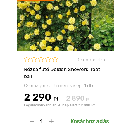
0 Kommentek
Rózsa futó Golden Showers, root
ball
Csomagonkénti mennyiség:
1 db
2 290
2 890
Ft
Ft
Legalacsonyabb ár 30 nap alatt:* 2 890 Ft
Kosárhoz adás