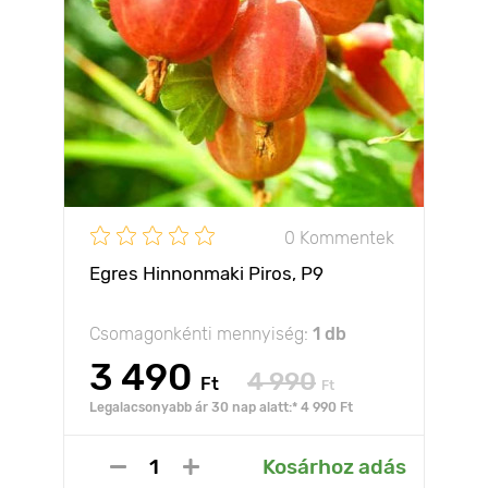
0 Kommentek
Egres Hinnonmaki Piros, Р9
Csomagonkénti mennyiség:
1 db
3 490
4 990
Ft
Ft
Legalacsonyabb ár 30 nap alatt:* 4 990 Ft
Kosárhoz adás