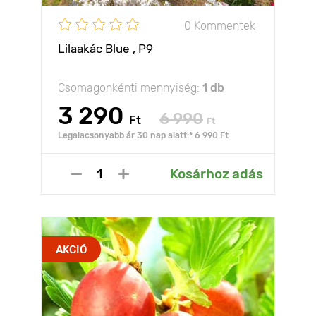
0 Kommentek
Lilaakác Blue , P9
Csomagonkénti mennyiség:
1 db
3 290
6 990
Ft
Ft
Legalacsonyabb ár 30 nap alatt:* 6 990 Ft
Kosárhoz adás
AKCIÓ