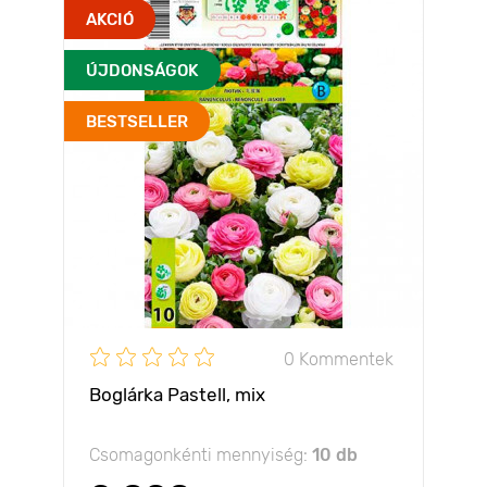
AKCIÓ
ÚJDONSÁGOK
BESTSELLER
0 Kommentek
Boglárka Pastell, mix
Csomagonkénti mennyiség:
10 db