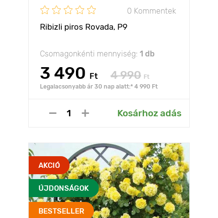
0 Kommentek
Ribizli piros Rovada, Р9
Csomagonkénti mennyiség:
1 db
3 490
4 990
Ft
Ft
Legalacsonyabb ár 30 nap alatt:* 4 990 Ft
Kosárhoz adás
AKCIÓ
ÚJDONSÁGOK
BESTSELLER