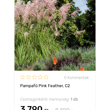
0 Kommentek
Pampafű Pink Feather, С2
Csomagonkénti mennyiség:
1 db
3 790