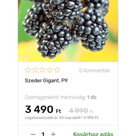
0 Kommentek
Szeder Gigant, Р9
Csomagonkénti mennyiség:
1 db
3 490
4 990
Ft
Ft
Legalacsonyabb ár 30 nap alatt:* 4 990 Ft
Kosárhoz adás