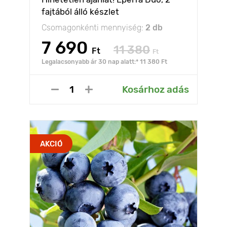
fajtából álló készlet
Csomagonkénti mennyiség:
2 db
7 690
11 380
Ft
Ft
Legalacsonyabb ár 30 nap alatt:* 11 380 Ft
Kosárhoz adás
AKCIÓ