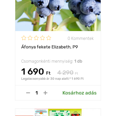
0 Kommentek
Áfonya fekete Elizabeth, P9
Csomagonkénti mennyiség:
1 db
1 690
4 290
Ft
Ft
Legalacsonyabb ár 30 nap alatt:* 1 690 Ft
Kosárhoz adás