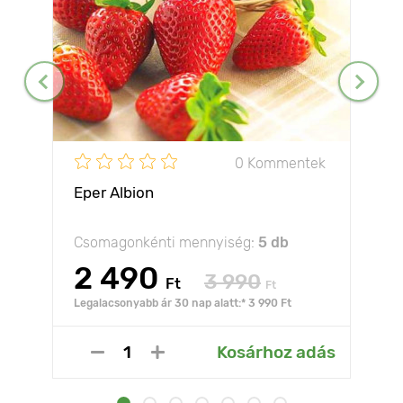
0 Kommentek
Eper Albion
Csomagonkénti mennyiség:
5 db
2 490
3 990
Ft
Ft
Legalacsonyabb ár 30 nap alatt:* 3 990 Ft
Kosárhoz adás