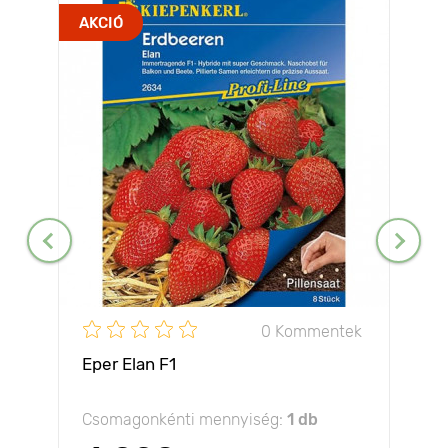
AKCIÓ
0 Kommentek
Eper Elan F1
Csomagonkénti mennyiség:
1 db