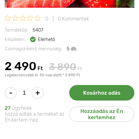
0
0 Kommentek
Termékkód:
5407
Készleten:
Elérhető
Csomagonkénti mennyiség:
5 db.
2 490
3 890
Ft
Ft
Legalacsonyabb ár 30 nap alatt:* 3 890 Ft
-
+
Kosárhoz adás
27
Ügyfelek
Hozzáadás az Én
hozzá adták a terméket az
kertemhez
Én kertem-hez