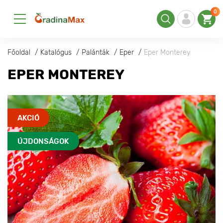
0
Főoldal
Katalógus
Palánták
Eper
Eper Monterey
EPER MONTEREY
AKCIÓ
ÚJDONSÁGOK