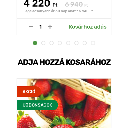
4 220
6 940
Ft
Ft
Legalacsonyabb ár 30 nap alatt:* 6 940 Ft
Kosárhoz adás
ADJA HOZZÁ KOSARÁHOZ
AKCIÓ
ÚJDONSÁGOK