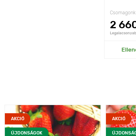
Csomagonké
2 66
Legalacsonyabb
Hozzáad
Ellen
AKCIÓ
AKCIÓ
ÚJDONSÁGOK
ÚJDONSÁ