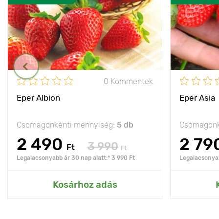
0 Kommentek
Eper Albion
Eper Asia
Csomagonkénti mennyiség:
5 db
Csomagonk
2 490
2 79
3 990
Ft
Ft
Legalacsonyabb ár 30 nap alatt:* 3 990 Ft
Legalacsonyab
Kosárhoz adás