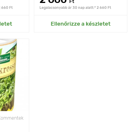
Ft
2 660 Ft
Legalacsonyabb ár 30 nap alatt:* 2 660 Ft
rtemhez
Hozzáadás az Én kertemhez
letet
Ellenőrizze a készletet
gerjesztő íz
akár 10 cm
p, félárnyék
Kommentek