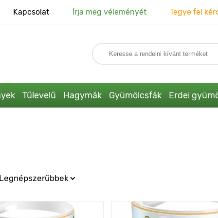
Kapcsolat
Írja meg véleményét
Tegye fel kér
nyek
Tűlevelű
Hagymák
Gyümölcsfák
Erdei gyümö
Legnépszerűbbek