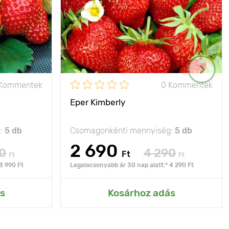
 Kommentek
0 Kommentek
Eper Kimberly
g:
5 db
Csomagonkénti mennyiség:
5 db
2 690
0
4 290
Ft
Ft
Ft
3 990 Ft
Legalacsonyabb ár 30 nap alatt:* 4 290 Ft
s
Kosárhoz adás