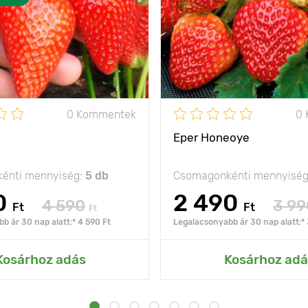
0 Kommentek
0
Eper Honeoye
énti mennyiség:
5 db
Csomagonkénti mennyisé
0
2 490
4 590
3 99
Ft
Ft
Ft
b ár 30 nap alatt:* 4 590 Ft
Legalacsonyabb ár 30 nap alatt:* 
Kosárhoz adás
Kosárhoz adá