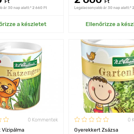
Ft
Ft
 ár 30 nap alatt:* 2 660 Ft
Legalacsonyabb ár 30 nap alatt:* 
ás az Én kertemhez
Hozzáadás az Én ke
őrizze a készletet
Ellenőrizze a kész
kis kedvencei
Jellemzők
étvágy
számára szeretettel
Kifejlett kori
7 - 10 cm
magasság
Fényigény
na
olság
5 х 5 cm
szórt fény
0 Kommentek
0 
 Vízipálma
Gyerekkert Zsázsa