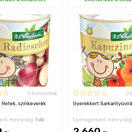
Önnek és
Jellemzők
gyer
vendégeinek
akár 15 cm
Kifejlett kori
magasság
olság
5 х 15 cm
Ültetési távolság
nap
Fényigény
na
0 Kommentek
0 
 Retek, színkeverék
Gyerekkert Sarkantyúvir
nti mennyiség:
1 db
Csomagonkénti mennyiség
0
2 660