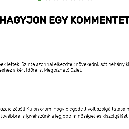
HAGYJON EGY KOMMENTE
k lettek. Szinte azonnal elkezdtek növekedni, sőt néhány ki
hez a kért időre is. Megbízható üzlet.
szajelzését! Külön öröm, hogy elégedett volt szolgáltatása
és továbbra is igyekszünk a legjobb minőséget és kiszolgálást 