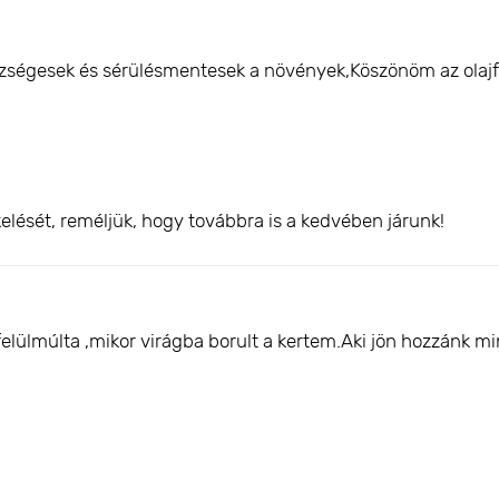
ségesek és sérülésmentesek a növények,Köszönöm az olajf
elését, reméljük, hogy továbbra is a kedvében járunk!
felülmúlta ,mikor virágba borult a kertem.Aki jön hozzánk 