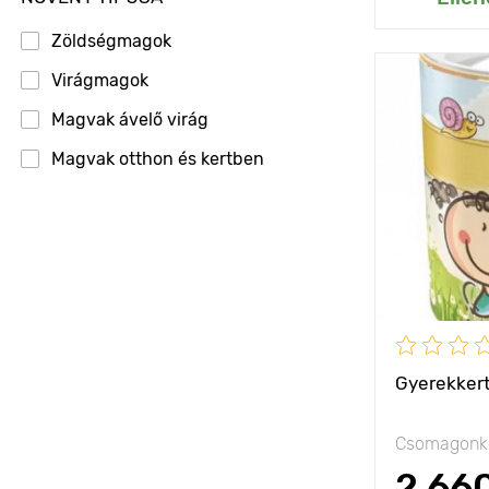
Zöldségmagok
Virágmagok
Jellemzők
Magvak ávelő virág
Kifejlett kori
Magvak otthon és kertben
magasság
Ültetési táv
Fényigény
Gyerekkert
Csomagonké
2 66