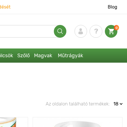
dését
Blog
0
lcsök
Szőlő
Magvak
Műtrágyák
Az oldalon található termékek:
18