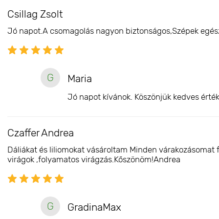
Csillag Zsolt
Jó napot.A csomagolás nagyon biztonságos,Szépek egész
G
Maria
Jó napot kívánok. Köszönjük kedves érték
Czaffer Andrea
Dáliákat és liliomokat vásároltam Minden várakozásomat 
virágok ,folyamatos virágzás.Kőszönöm!Andrea
G
GradinaMax