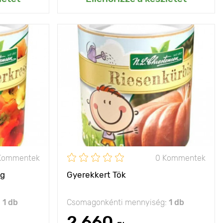
mekei örülni
Jellemzők
bevált fajta
fognak
Kifejlett kori
30 - 40 cm
25 - 35 cm
magasság
Ültetési távolság
100 - 200 cm
20 х 30 cm
Fényigény
nap
p, félárnyék
A termés súlya
3 - 10 kg
Kommentek
0 Kommentek
ág
Gyerekkert Tök
:
1 db
Csomagonkénti mennyiség:
1 db
2 660