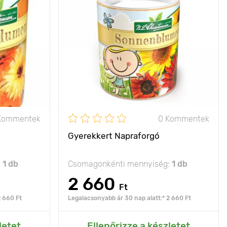
ó akcentus a
Jellemzők
színes napraforgó
rágágyásban
Kifejlett kori
akár 180 cm
35 -45 cm
magasság
Ültetési távolság
60 x 60 cm
20 х 30 cm
Fényigény
nap
nap
Kommentek
0 Kommentek
Gyerekkert Napraforgó
:
1 db
Csomagonkénti mennyiség:
1 db
2 660
Ft
2 660 Ft
Legalacsonyabb ár 30 nap alatt:* 2 660 Ft
rtemhez
Hozzáadás az Én kertemhez
letet
Ellenőrizze a készletet