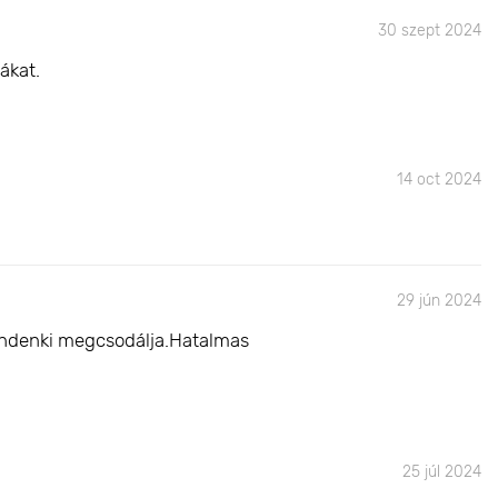
30 szept 2024
ákat.
14 oct 2024
29 jún 2024
mindenki megcsodálja.Hatalmas
25 júl 2024