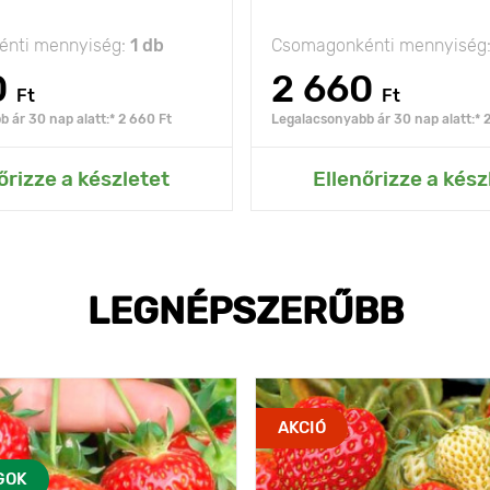
nti mennyiség:
1 db
Csomagonkénti mennyiség
0
2 660
Ft
Ft
 ár 30 nap alatt:* 2 660 Ft
Legalacsonyabb ár 30 nap alatt:* 
ás az Én kertemhez
Hozzáadás az Én ke
őrizze a készletet
Ellenőrizze a kész
LEGNÉPSZERŰBB
AKCIÓ
GOK