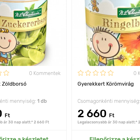
könnyen
Jellemzők
ragyog
felhasználható
vi
60 - 70 cm
Kifejlett kori
magasság
olság
5 x 40 cm
Ültetési távolság
nap, félárnyék
Fényigény
0 Kommentek
0 
 Zöldborsó
Gyerekkert Körömvirág
nti mennyiség:
1 db
Csomagonkénti mennyiség
0
2 660
Ft
Ft
 ár 30 nap alatt:* 2 660 Ft
Legalacsonyabb ár 30 nap alatt:* 
ás az Én kertemhez
Hozzáadás az Én ke
őrizze a készletet
Ellenőrizze a kész