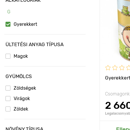
Jellemzők
G
Kifejlett kori
magasság
Gyerekkert
Ültetési táv
ÜLTETÉSI ANYAG TÍPUSA
Fényigény
Magok
GYÜMÖLCS
Gyerekkert
Zöldségek
Csomagonké
Virágok
2 66
Zöldek
Legalacsonyabb
Hozzáad
Ellen
NÖVÉNY TÍPUSA