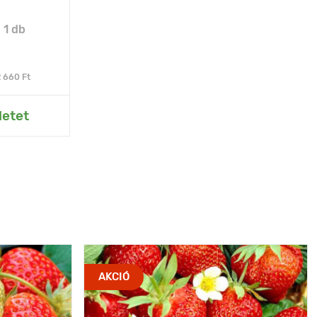
:
1 db
2 660 Ft
rtemhez
letet
AKCIÓ