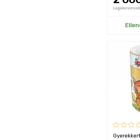
Legalacsonyabb
Hozzáad
Ellen
Jellemzők
Kifejlett kori
magasság
Ültetési táv
Fényigény
Gyerekkert