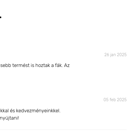
T
26 jan 2025
sebb termést is hoztak a fák. Az
05 feb 2025
inkkal és kedvezményeinkkel.
nyújtani!