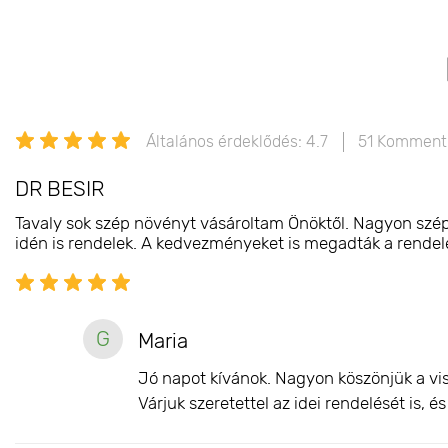
Általános érdeklődés: 4.7
51 Komment
DR BESIR
Tavaly sok szép növényt vásároltam Önöktől. Nagyon szépe
idén is rendelek. A kedvezményeket is megadták a rendelés
G
Maria
Jó napot kívánok. Nagyon köszönjük a vis
Várjuk szeretettel az idei rendelését is, 