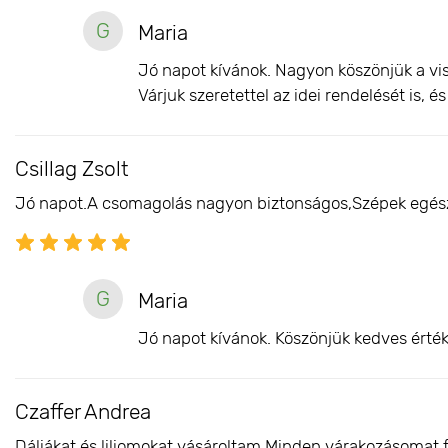
G
Maria
Jó napot kívánok. Nagyon köszönjük a vis
Várjuk szeretettel az idei rendelését is, 
Csillag Zsolt
Jó napot.A csomagolás nagyon biztonságos,Szépek egész
G
Maria
Jó napot kívánok. Köszönjük kedves érték
Czaffer Andrea
Dáliákat és liliomokat vásároltam Minden várakozásomat 