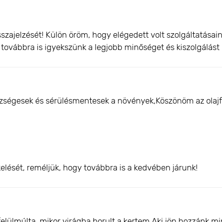
szajelzését! Külön öröm, hogy elégedett volt szolgáltatása
és továbbra is igyekszünk a legjobb minőséget és kiszolgálást 
ségesek és sérülésmentesek a növények,Köszönöm az olajf
elését, reméljük, hogy továbbra is a kedvében járunk!
felülmúlta ,mikor virágba borult a kertem.Aki jön hozzánk 