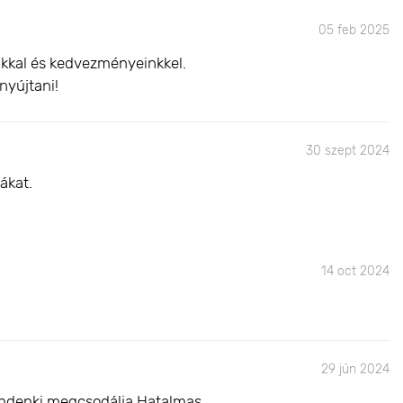
05 feb 2025
inkkal és kedvezményeinkkel.
nyújtani!
30 szept 2024
ákat.
14 oct 2024
29 jún 2024
mindenki megcsodálja.Hatalmas