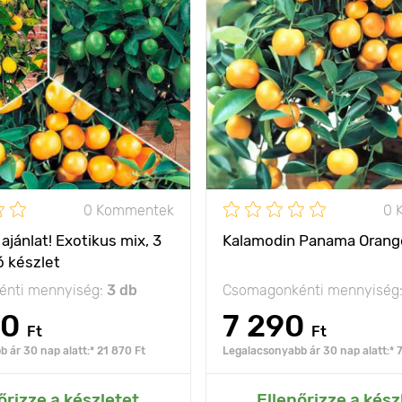
minden vitamin egy
Jellemzők
aran
helyen!
vita
60 - 180 cm
Kifejlett kori
magasság
olság
1 növények
Ültetési távolság
konténerenként
kon
szórt fény
Fényigény
0 Kommentek
0 
ajánlat! Exotikus mix, 3
Kalamodin Panama Orang
ló készlet
nti mennyiség:
3 db
Csomagonkénti mennyiség
70
7 290
Ft
Ft
 ár 30 nap alatt:* 21 870 Ft
Legalacsonyabb ár 30 nap alatt:* 7
ás az Én kertemhez
Hozzáadás az Én ke
őrizze a készletet
Ellenőrizze a kész