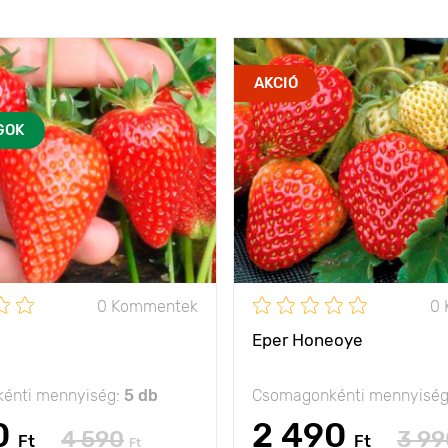
AKCIÓ
GOK
0 Kommentek
0
Eper Honeoye
énti mennyiség:
5 db
Csomagonkénti mennyisé
0
2 490
4 590
3 99
Ft
Ft
Ft