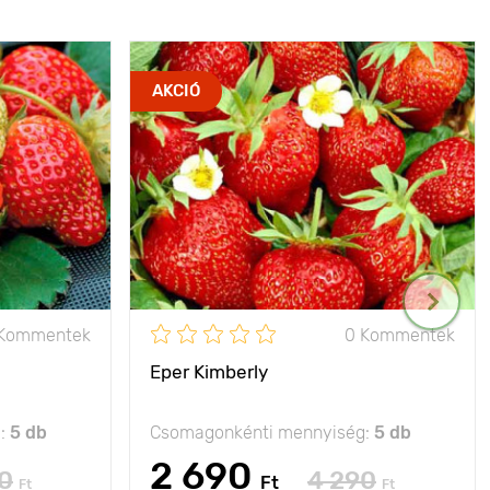
AKCIÓ
 Kommentek
0 Kommentek
Eper Kimberly
g:
5 db
Csomagonkénti mennyiség:
5 db
2 690
0
4 290
Ft
Ft
Ft