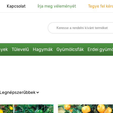
Kapcsolat
Írja meg véleményét
Tegye fel kér
nyek
Tűlevelű
Hagymák
Gyümölcsfák
Erdei gyümö
Legnépszerűbbek