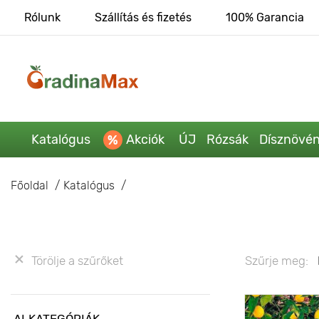
Rólunk
Szállítás és fizetés
100% Garancia
Katalógus
Akciók
ÚJ
Rózsák
Dísznövé
Főoldal
Katalógus
Törölje a szűrőket
Szűrje meg:
ALKATEGÓRIÁK