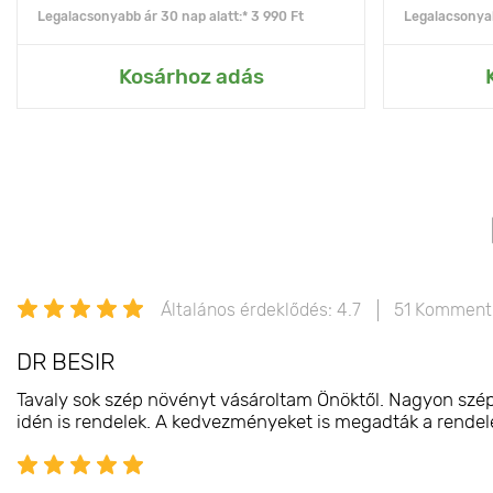
Legalacsonyabb ár 30 nap alatt:* 3 990 Ft
Legalacsonyab
Kosárhoz adás
Általános érdeklődés: 4.7
51 Komment
DR BESIR
Tavaly sok szép növényt vásároltam Önöktől. Nagyon szépe
idén is rendelek. A kedvezményeket is megadták a rendelés