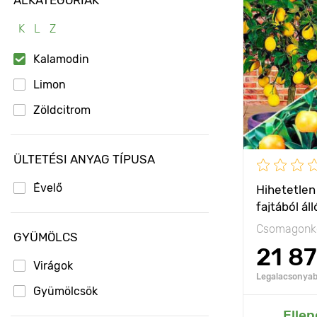
Jellemzők
K
L
Z
Kifejlett kori
magasság
Kalamodin
Ültetési táv
Limon
Zöldcitrom
Fényigény
ÜLTETÉSI ANYAG TÍPUSA
Évelő
Hihetetlen 
fajtából ál
Csomagonké
GYÜMÖLCS
21 8
Virágok
Legalacsonyabb
Gyümölcsök
Hozzáad
Ellen