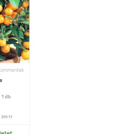
ygyümölcs -
minok otthon
60 - 150 cm
1 növények
ténerenként
szórt fény
Kommentek
e
:
1 db
 290 Ft
rtemhez
letet