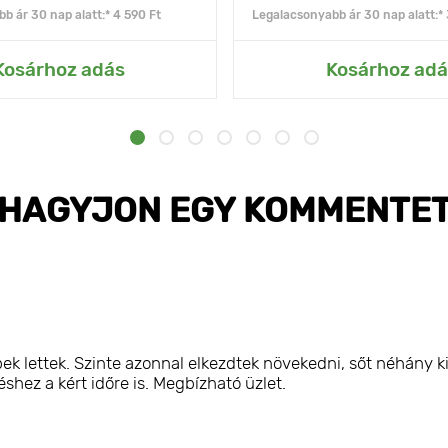
b ár 30 nap alatt:* 4 590 Ft
Legalacsonyabb ár 30 nap alatt:* 
Kosárhoz adás
Kosárhoz adá
HAGYJON EGY KOMMENTE
k lettek. Szinte azonnal elkezdtek növekedni, sőt néhány ki
hez a kért időre is. Megbízható üzlet.