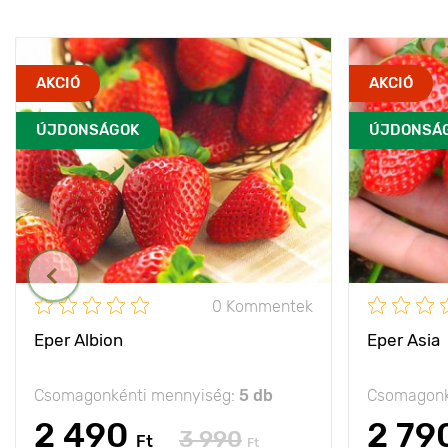
AKCIÓ
AKCIÓ
ÚJDONSÁGOK
ÚJDONSÁ
0 Kommentek
Eper Albion
Eper Asia
Csomagonkénti mennyiség:
5 db
Csomagonk
2 490
2 79
3 990
Ft
Ft