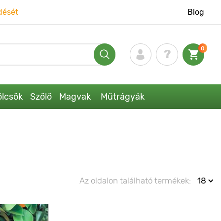
dését
Blog
0
lcsök
Szőlő
Magvak
Műtrágyák
Az oldalon található termékek:
18