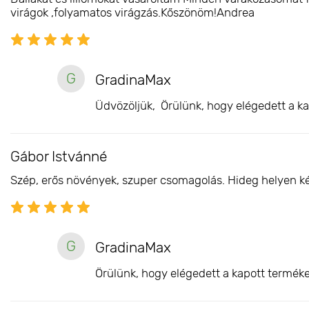
virágok ,folyamatos virágzás.Kőszönöm!Andrea
G
GradinaMax
Üdvözöljük, Örülünk, hogy elégedett a ka
Gábor Istvánné
Szép, erős növények, szuper csomagolás. Hideg helyen késő
G
GradinaMax
Örülünk, hogy elégedett a kapott terméke