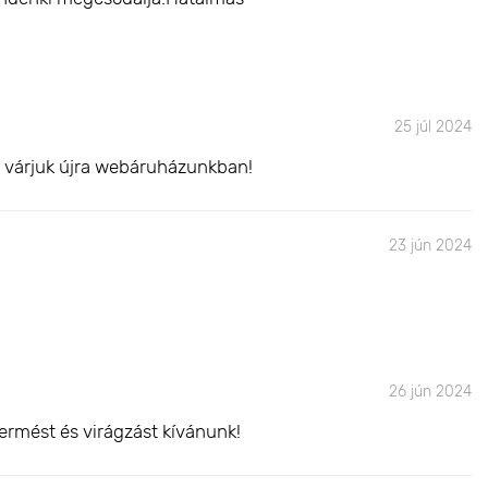
25 júl 2024
l várjuk újra webáruházunkban!
23 jún 2024
26 jún 2024
ermést és virágzást kívánunk!