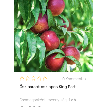
0 Kommentek
Őszibarack oszlopos King Part
Csomagonkénti mennyiség:
1 db