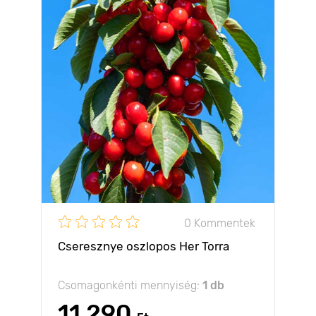
0 Kommentek
Cseresznye oszlopos Her Torra
Csomagonkénti mennyiség:
1 db
11 290