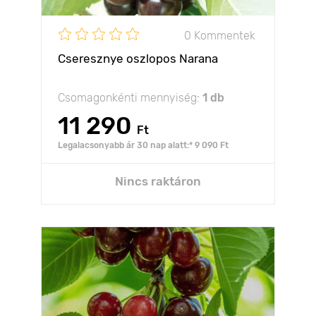
0 Kommentek
Cseresznye oszlopos Narana
Csomagonkénti mennyiség:
1 db
11 290
Ft
Legalacsonyabb ár 30 nap alatt:* 9 090 Ft
Nincs raktáron