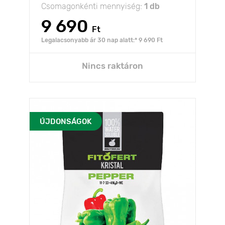
Csomagonkénti mennyiség:
1 db
9 690
Ft
Legalacsonyabb ár 30 nap alatt:* 9 690 Ft
Nincs raktáron
ÚJDONSÁGOK