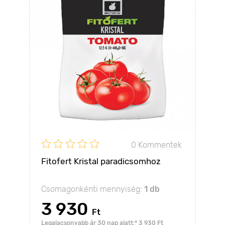
0 Kommentek
Fitofert Kristal paradicsomhoz
Csomagonkénti mennyiség:
1 db
3 930
Ft
Legalacsonyabb ár 30 nap alatt:* 3 930 Ft