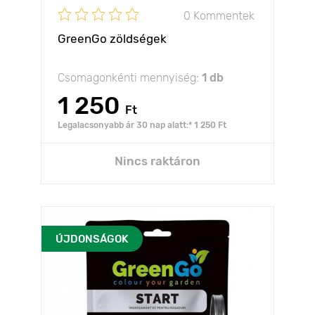
0 Kommentek
GreenGo zöldségek
Csomagonkénti mennyiség:
1 db
1 250
Ft
Legalacsonyabb ár 30 nap alatt:* 1 250 Ft
Nincs raktáron
ÚJDONSÁGOK