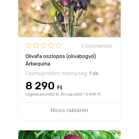
0 Kommentek
Olivafa oszlopos (olivabogyó)
Arbequina
Csomagonkénti mennyiség:
1 db
8 290
Ft
Legalacsonyabb ár 30 nap alatt:* 6 690 Ft
Nincs raktáron