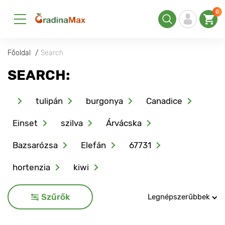
0
Főoldal
Search
SEARCH:
tulipán
burgonya
Canadice
Einset
szilva
Árvácska
Bazsarózsa
Elefán
67731
hortenzia
kiwi
Szűrők
Legnépszerűbbek