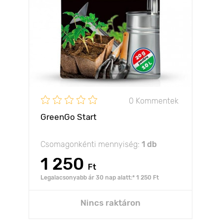
0 Kommentek
GreenGo Start
Csomagonkénti mennyiség:
1 db
1 250
Ft
Legalacsonyabb ár 30 nap alatt:* 1 250 Ft
Nincs raktáron