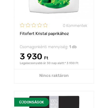
0 Kommentek
Fitofert Kristal paprikához
Csomagonkénti mennyiség:
1 db
3 930
Ft
Legalacsonyabb ár 30 nap alatt:* 3 930 Ft
Nincs raktáron
ÚJDONSÁGOK