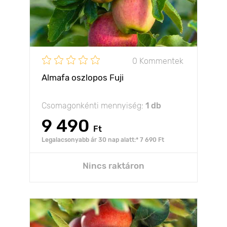
0 Kommentek
Almafa oszlopos Fuji
Csomagonkénti mennyiség:
1 db
9 490
Ft
Legalacsonyabb ár 30 nap alatt:* 7 690 Ft
Nincs raktáron