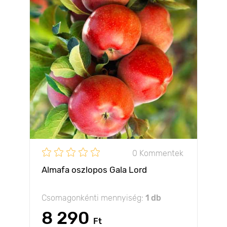
0 Kommentek
Almafa oszlopos Gala Lord
Csomagonkénti mennyiség:
1 db
8 290
Ft