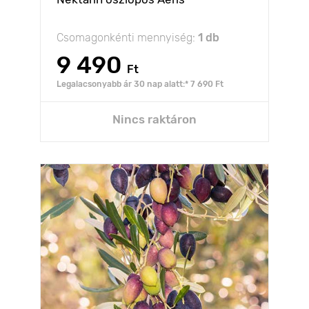
Csomagonkénti mennyiség:
1 db
9 490
Ft
Legalacsonyabb ár 30 nap alatt:* 7 690 Ft
Nincs raktáron