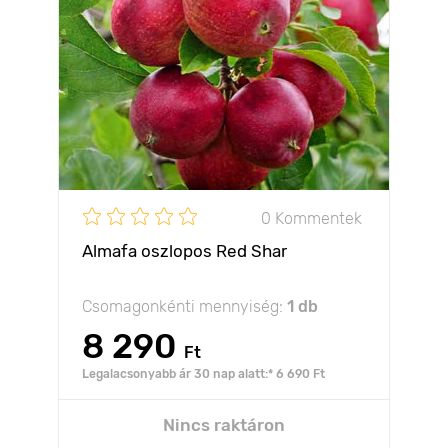
0 Kommentek
Almafa oszlopos Red Shar
Csomagonkénti mennyiség:
1 db
8 290
Ft
Legalacsonyabb ár 30 nap alatt:* 6 690 Ft
Nincs raktáron