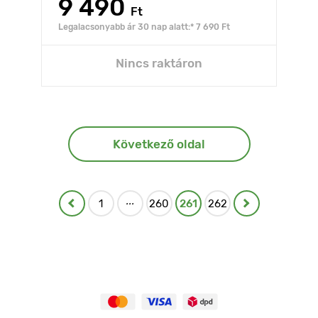
9 490
Ft
Legalacsonyabb ár 30 nap alatt:* 7 690 Ft
Nincs raktáron
Következő oldal
...
1
260
261
262