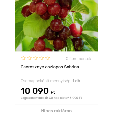
0 Kommentek
Cseresznye oszlopos Sabrina
Csomagonkénti mennyiség:
1 db
10 090
Ft
Legalacsonyabb ár 30 nap alatt:* 8 090 Ft
Nincs raktáron