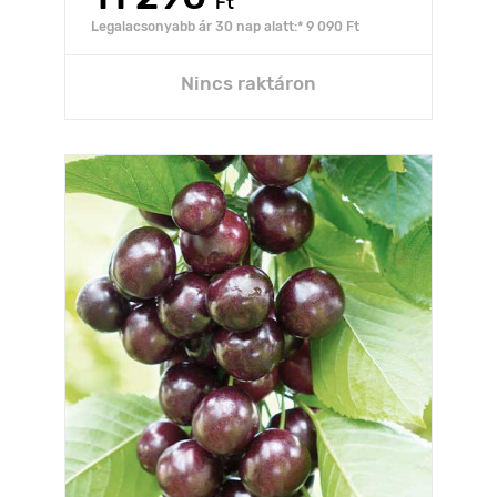
Ft
Legalacsonyabb ár 30 nap alatt:* 9 090 Ft
Nincs raktáron