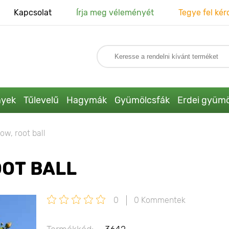
Kapcsolat
Írja meg véleményét
Tegye fel kér
nyek
Tűlevelű
Hagymák
Gyümölcsfák
Erdei gyümö
ow, root ball
OOT BALL
0
0 Kommentek