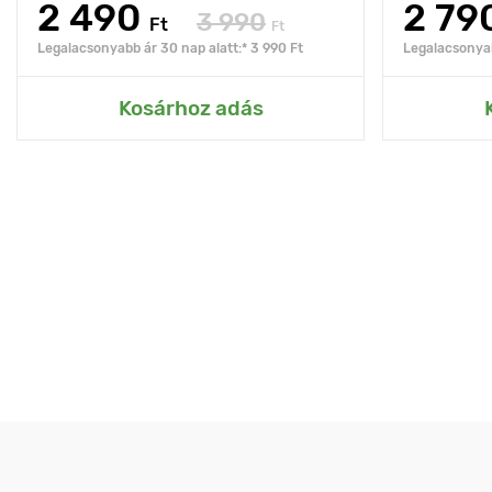
2 490
2 79
3 990
Ft
Ft
Legalacsonyabb ár 30 nap alatt:* 3 990 Ft
Legalacsonyab
Kosárhoz adás