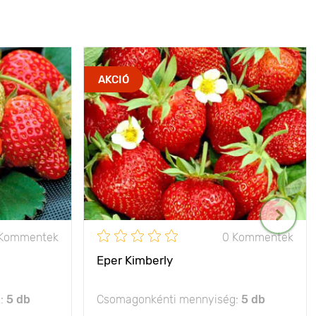
AKCIÓ
 Kommentek
0 Kommentek
Eper Kimberly
g:
5 db
Csomagonkénti mennyiség:
5 db