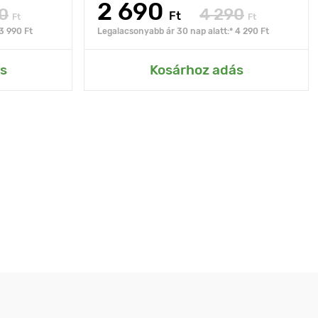
2 690
0
4 290
Ft
Ft
Ft
3 990 Ft
Legalacsonyabb ár 30 nap alatt:* 4 290 Ft
s
Kosárhoz adás