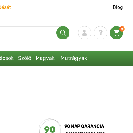
dését
Blog
0
lcsök
Szőlő
Magvak
Műtrágyák
90 NAP GARANCIA
90