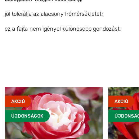
jól tolerálja az alacsony hőmérsékletet;
ez a fajta nem igényel különösebb gondozást.
AKCIÓ
AKCIÓ
ÚJDONSÁGOK
ÚJDONSÁ