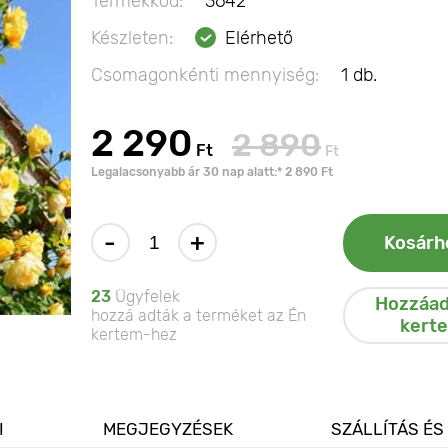
Termékkód:
3642
Készleten:
Elérhető
Csomagonkénti mennyiség:
1 db.
2 290
2 890
Ft
Ft
Legalacsonyabb ár 30 nap alatt:* 2 890 Ft
-
+
Kosárh
23
Ügyfelek
Hozzáad
hozzá adták a terméket az Én
kert
kertem-hez
I
MEGJEGYZÉSEK
SZÁLLÍTÁS ÉS