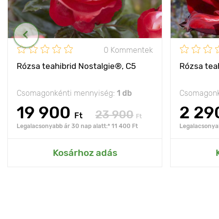
0 Kommentek
Rózsa teahibrid Nostalgie®, C5
Rózsa teah
Csomagonkénti mennyiség:
1 db
Csomagonk
19 900
2 29
23 900
Ft
Ft
Legalacsonyabb ár 30 nap alatt:* 11 400 Ft
Legalacsonyab
Kosárhoz adás