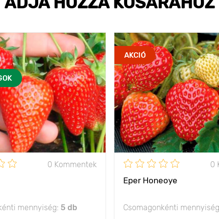
ADJA HOZZÁ KOSARÁHOZ
AKCIÓ
GOK
0 Kommentek
0
Eper Honeoye
énti mennyiség:
5 db
Csomagonkénti mennyisé