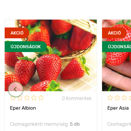
AKCIÓ
AKCIÓ
ÚJDONSÁGOK
ÚJDONSÁ
0 Kommentek
Eper Albion
Eper Asia
Csomagonkénti mennyiség:
5 db
Csomagonk