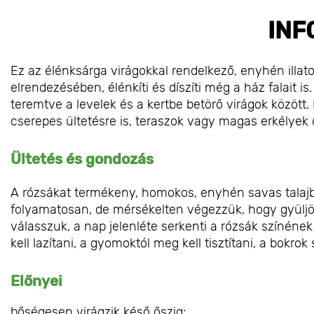
INF
Ez az élénksárga virágokkal rendelkező, enyhén illato
elrendezésében, élénkíti és díszíti még a ház falait is
teremtve a levelek és a kertbe betörő virágok között. 
cserepes ültetésre is, teraszok vagy magas erkélyek d
Ültetés és gondozás
A rózsákat termékeny, homokos, enyhén savas talajba 
folyamatosan, de mérsékelten végezzük, hogy gyüljön
válasszuk, a nap jelenléte serkenti a rózsák színének in
kell lazítani, a gyomoktól meg kell tisztítani, a bokrok 
Előnyei
bőségesen virágzik késő őszig;