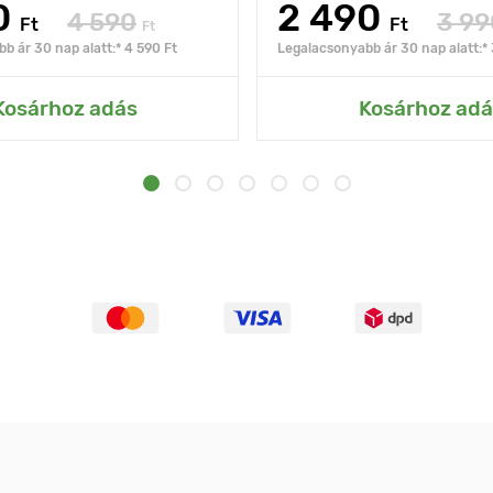
0
2 490
4 590
3 99
Ft
Ft
Ft
b ár 30 nap alatt:* 4 590 Ft
Legalacsonyabb ár 30 nap alatt:* 
Kosárhoz adás
Kosárhoz adá