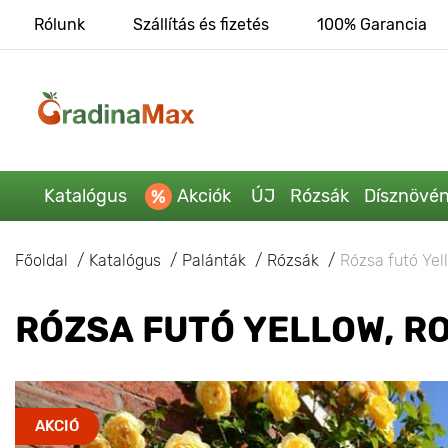
Rólunk
Szállítás és fizetés
100% Garancia
Katalógus
Akciók
ÚJ
Rózsák
Dísznövé
Főoldal
Katalógus
Palánták
Rózsák
Rózsa futó Yell
RÓZSA FUTÓ YELLOW, R
AKCIÓ