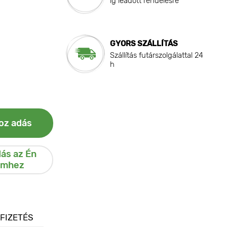
ig leadott rendelésre
GYORS SZÁLLÍTÁS
Szállítás futárszolgálattal 24
h
oz adás
ás az Én
emhez
 FIZETÉS