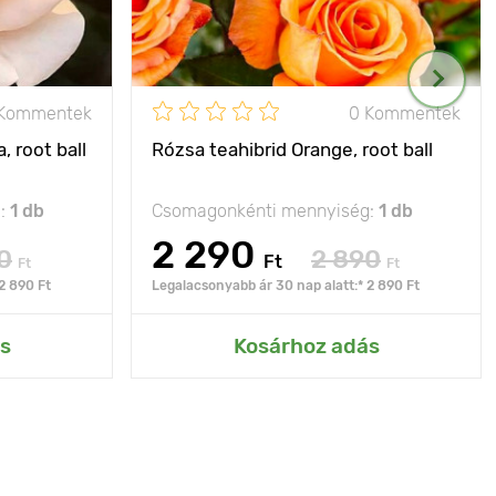
 Kommentek
0 Kommentek
 root ball
Rózsa teahibrid Orange, root ball
g:
1 db
Csomagonkénti mennyiség:
1 db
2 290
0
2 890
Ft
Ft
Ft
2 890 Ft
Legalacsonyabb ár 30 nap alatt:* 2 890 Ft
s
Kosárhoz adás