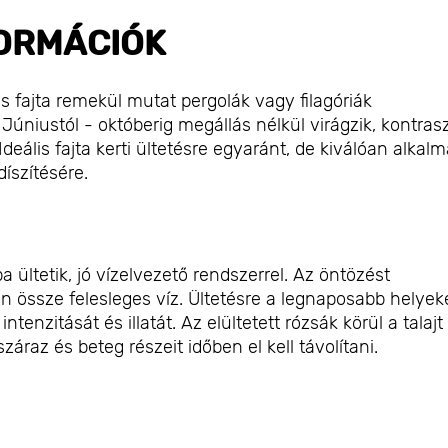
ORMÁCIÓK
s fajta remekül mutat pergolák vagy filagóriák
. Júniustól - októberig megállás nélkül virágzik, kontras
Ideális fajta kerti ültetésre egyaránt, de kiválóan alkal
íszítésére.
ültetik, jó vízelvezető rendszerrel. Az öntözést
 össze felesleges víz. Ültetésre a legnaposabb helyek
tenzitását és illatát. Az elültetett rózsák körül a talajt 
száraz és beteg részeit időben el kell távolítani.