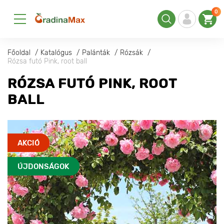
0
Főoldal
Katalógus
Palánták
Rózsák
Rózsa futó Pink, root ball
RÓZSA FUTÓ PINK, ROOT
BALL
AKCIÓ
ÚJDONSÁGOK