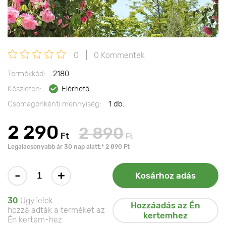
0
0 Kommentek
Termékkód:
2180
Készleten:
Elérhető
Csomagonkénti mennyiség:
1 db.
2 290
2 890
Ft
Ft
Legalacsonyabb ár 30 nap alatt:* 2 890 Ft
-
+
Kosárhoz adás
30
Ügyfelek
Hozzáadás az Én
hozzá adták a terméket az
kertemhez
Én kertem-hez