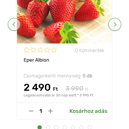
0 Kommentek
Eper Albion
Csomagonkénti mennyiség:
5 db
2 490
3 990
Ft
Ft
Legalacsonyabb ár 30 nap alatt:* 3 990 Ft
Kosárhoz adás