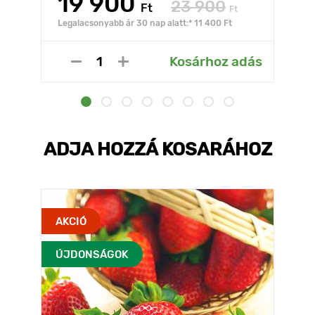
19 900
23 900
Ft
Ft
Legalacsonyabb ár 30 nap alatt:* 11 400 Ft
Kosárhoz adás
ADJA HOZZÁ KOSARÁHOZ
AKCIÓ
ÚJDONSÁGOK