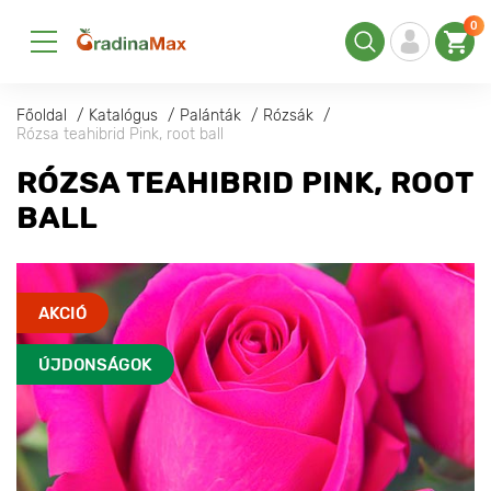
0
Főoldal
Katalógus
Palánták
Rózsák
Rózsa teahibrid Pink, root ball
RÓZSA TEAHIBRID PINK, ROOT
BALL
AKCIÓ
ÚJDONSÁGOK