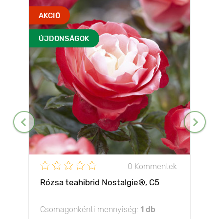
AKCIÓ
ÚJDONSÁGOK
0 Kommentek
Rózsa teahibrid Nostalgie®, C5
Csomagonkénti mennyiség:
1 db