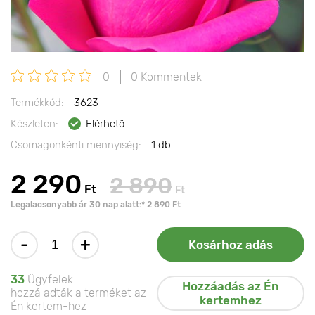
0
0 Kommentek
Termékkód:
3623
Készleten:
Elérhető
Csomagonkénti mennyiség:
1 db.
2 290
2 890
Ft
Ft
Legalacsonyabb ár 30 nap alatt:* 2 890 Ft
-
+
Kosárhoz adás
33
Ügyfelek
Hozzáadás az Én
hozzá adták a terméket az
kertemhez
Én kertem-hez