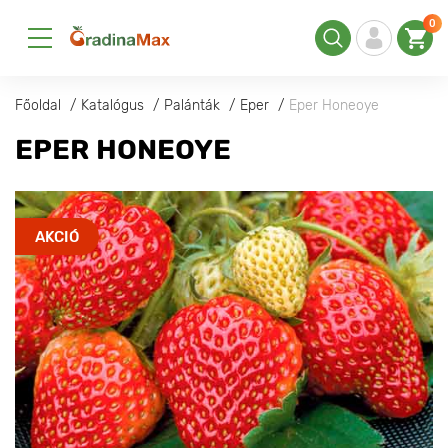
0
Főoldal
Katalógus
Palánták
Eper
Eper Honeoye
EPER HONEOYE
AKCIÓ