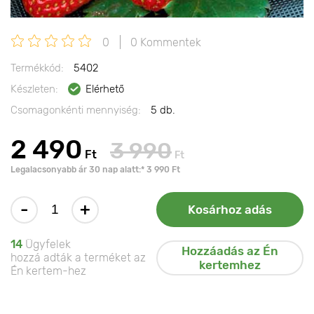
0
0 Kommentek
Termékkód:
5402
Készleten:
Elérhető
Csomagonkénti mennyiség:
5 db.
2 490
3 990
Ft
Ft
Legalacsonyabb ár 30 nap alatt:* 3 990 Ft
-
+
Kosárhoz adás
14
Ügyfelek
Hozzáadás az Én
hozzá adták a terméket az
kertemhez
Én kertem-hez