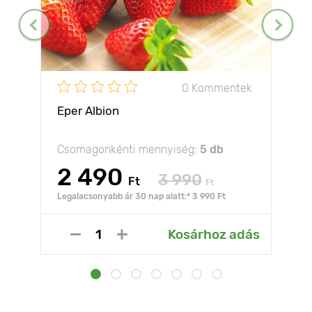
0 Kommentek
Eper Albion
Csomagonkénti mennyiség:
5 db
2 490
3 990
Ft
Ft
Legalacsonyabb ár 30 nap alatt:* 3 990 Ft
Kosárhoz adás