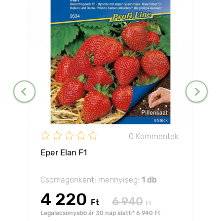
0 Kommentek
Eper Elan F1
Csomagonkénti mennyiség:
1 db
4 220
6 940
Ft
Ft
Legalacsonyabb ár 30 nap alatt:* 6 940 Ft