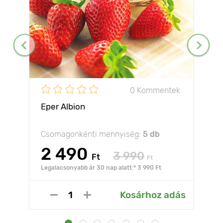
0 Kommentek
Eper Albion
Csomagonkénti mennyiség:
5 db
2 490
3 990
Ft
Ft
Legalacsonyabb ár 30 nap alatt:* 3 990 Ft
Kosárhoz adás