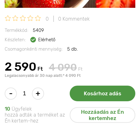
0
0 Kommentek
Termékkód:
5409
Készleten:
Elérhető
Csomagonkénti mennyiség:
5 db.
2 590
4 090
Ft
Ft
Legalacsonyabb ár 30 nap alatt:* 4 090 Ft
-
+
Kosárhoz adás
10
Ügyfelek
Hozzáadás az Én
hozzá adták a terméket az
kertemhez
Én kertem-hez