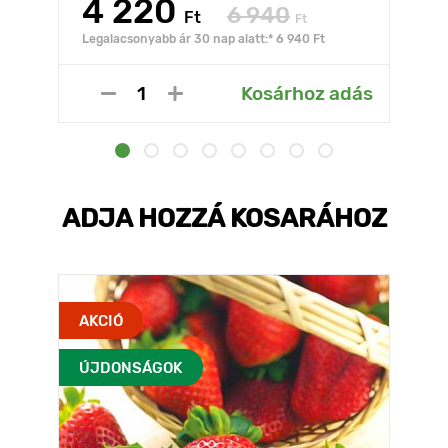
4 220
6 940
Ft
Ft
Legalacsonyabb ár 30 nap alatt:* 6 940 Ft
Kosárhoz adás
ADJA HOZZÁ KOSARÁHOZ
AKCIÓ
ÚJDONSÁGOK