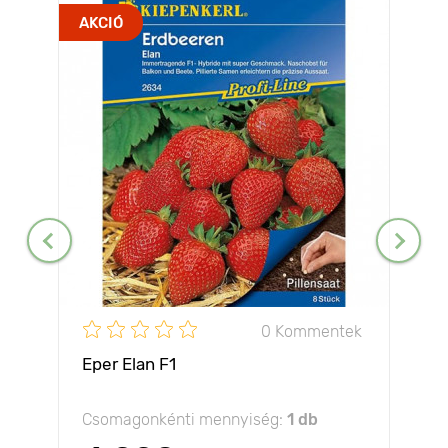
AKCIÓ
0 Kommentek
Eper Elan F1
Csomagonkénti mennyiség:
1 db