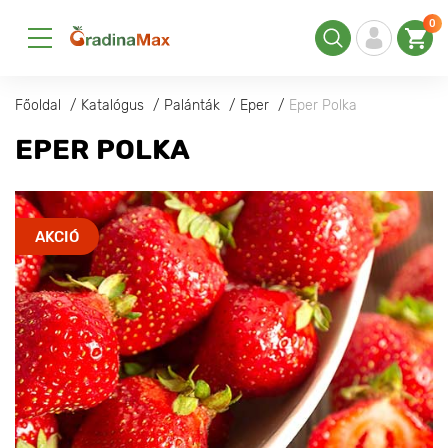
0
Főoldal
Katalógus
Palánták
Eper
Eper Polka
EPER POLKA
AKCIÓ