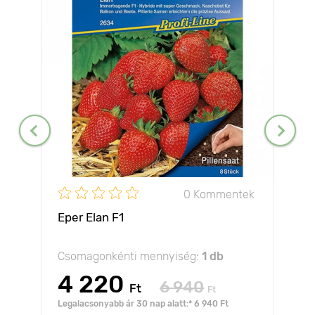
0 Kommentek
Eper Elan F1
Csomagonkénti mennyiség:
1 db
4 220
6 940
Ft
Ft
Legalacsonyabb ár 30 nap alatt:* 6 940 Ft