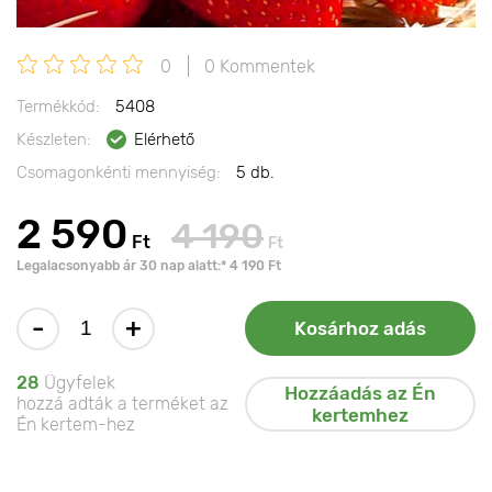
0
0 Kommentek
Termékkód:
5408
Készleten:
Elérhető
Csomagonkénti mennyiség:
5 db.
2 590
4 190
Ft
Ft
Legalacsonyabb ár 30 nap alatt:* 4 190 Ft
-
+
Kosárhoz adás
28
Ügyfelek
Hozzáadás az Én
hozzá adták a terméket az
kertemhez
Én kertem-hez