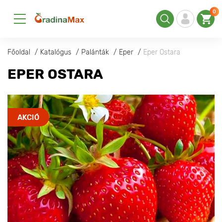
0
Főoldal
Katalógus
Palánták
Eper
Eper Ostara
EPER OSTARA
AKCIÓ