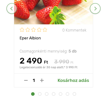
0 Kommentek
Eper Albion
Csomagonkénti mennyiség:
5 db
2 490
3 990
Ft
Ft
Legalacsonyabb ár 30 nap alatt:* 3 990 Ft
Kosárhoz adás