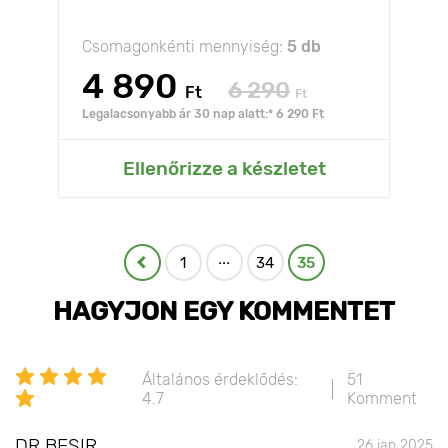
Csomagonkénti mennyiség:
5 db
4 890
6 290
Ft
Ft
Legalacsonyabb ár 30 nap alatt:* 6 290 Ft
Ellenőrizze a készletet
...
1
34
35
HAGYJON EGY KOMMENTET
Általános érdeklődés:
51
4.7
Komment
DR BESIR
26 jan 2025