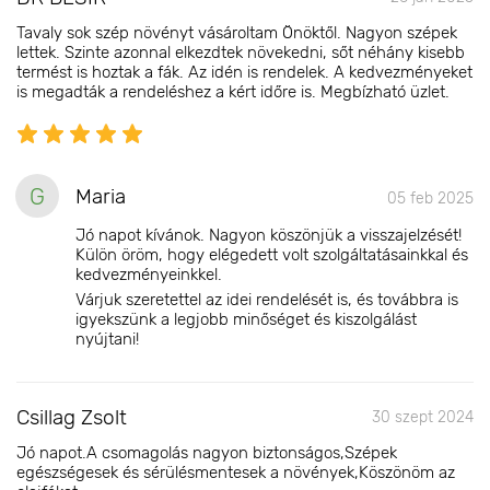
Tavaly sok szép növényt vásároltam Önöktől. Nagyon szépek
lettek. Szinte azonnal elkezdtek növekedni, sőt néhány kisebb
termést is hoztak a fák. Az idén is rendelek. A kedvezményeket
is megadták a rendeléshez a kért időre is. Megbízható üzlet.
G
Maria
05 feb 2025
Jó napot kívánok. Nagyon köszönjük a visszajelzését!
Külön öröm, hogy elégedett volt szolgáltatásainkkal és
kedvezményeinkkel.
Várjuk szeretettel az idei rendelését is, és továbbra is
igyekszünk a legjobb minőséget és kiszolgálást
nyújtani!
Csillag Zsolt
30 szept 2024
Jó napot.A csomagolás nagyon biztonságos,Szépek
egészségesek és sérülésmentesek a növények,Köszönöm az