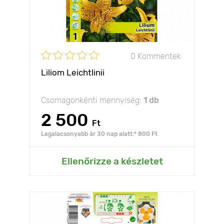
0 Kommentek
Liliom Leichtlinii
Csomagonkénti mennyiség:
1 db
2 500
Ft
Legalacsonyabb ár 30 nap alatt:* 800 Ft
Ellenőrizze a készletet