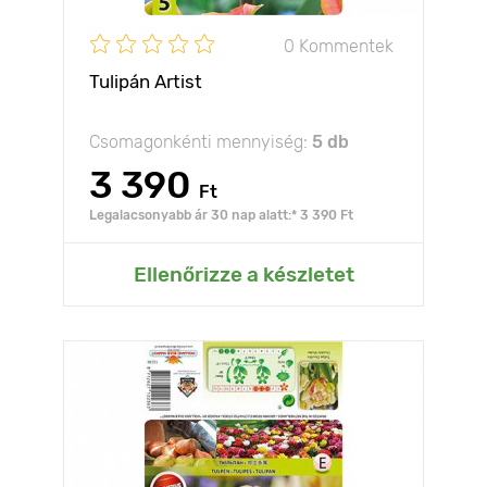
0 Kommentek
Tulipán Artist
Csomagonkénti mennyiség:
5 db
3 390
Ft
Legalacsonyabb ár 30 nap alatt:* 3 390 Ft
Ellenőrizze a készletet