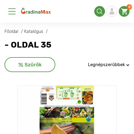
0
Főoldal
Katalógus
- OLDAL 35
Szűrők
Legnépszerűbbek