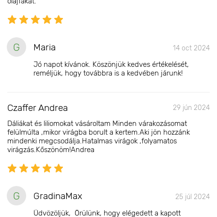
olajfákat.
G
Maria
14 oct 2024
Jó napot kívánok. Köszönjük kedves értékelését,
reméljük, hogy továbbra is a kedvében járunk!
Czaffer Andrea
29 jún 2024
Dáliákat és liliomokat vásároltam Minden várakozásomat
felülmúlta ,mikor virágba borult a kertem.Aki jön hozzánk
mindenki megcsodálja.Hatalmas virágok ,folyamatos
virágzás.Kőszönöm!Andrea
G
GradinaMax
25 júl 2024
Üdvözöljük, Örülünk, hogy elégedett a kapott