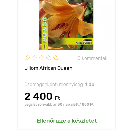
0 Kommentek
Liliom African Queen
Csomagonkénti mennyiség:
1 db
2 400
Ft
Legalacsonyabb ár 30 nap alatt:* 800 Ft
Ellenőrizze a készletet