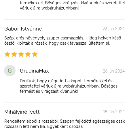
termékekkel. Bőséges virágzást kívánunk és szeretettel
várjuk újra webáruházunkban!
Gábor Istvánné
23 jún 2024
Szép, erős növények, szuper csomagolás. Hideg helyen késő
ősztől kibírták a rózsák, hogy csak tavasszal ültettem el.
G
GradinaMax
26 jún 2024
Örülünk, hogy elégedett a kapott termékekkel és
szeretettel várjuk újra webáruházunkban. Bőséges
termést és virágzást kívánunk!
Mihályiné Ivett
18 jún 2024
Rendeltem ebből a rozsából. Szépen fejlődött egészséges csak
rózsaszín lett nem lila. Egyébként csodás.