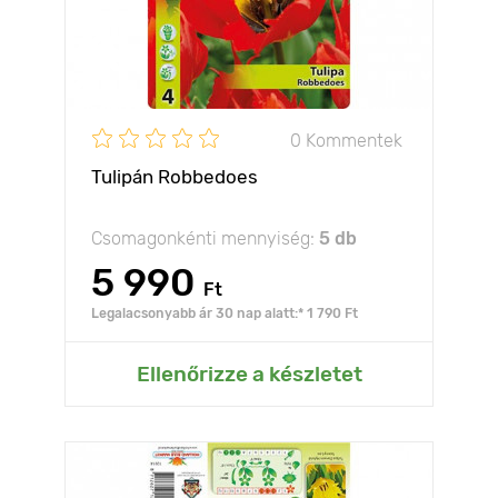
0 Kommentek
Tulipán Robbedoes
Csomagonkénti mennyiség:
5 db
5 990
Ft
Legalacsonyabb ár 30 nap alatt:* 1 790 Ft
Ellenőrizze a készletet