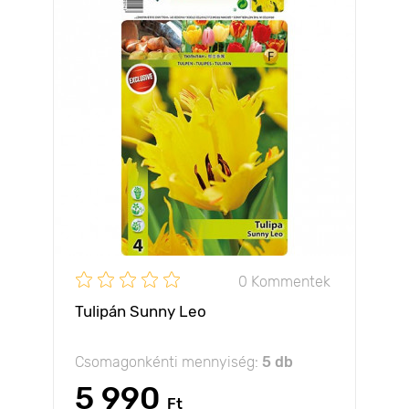
0 Kommentek
Tulipán Sunny Leo
Csomagonkénti mennyiség:
5 db
5 990
Ft