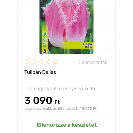
0 Kommentek
Tulipán Dallas
Csomagonkénti mennyiség:
5 db
3 090
Ft
Legalacsonyabb ár 30 nap alatt:* 3 090 Ft
Ellenőrizze a készletet