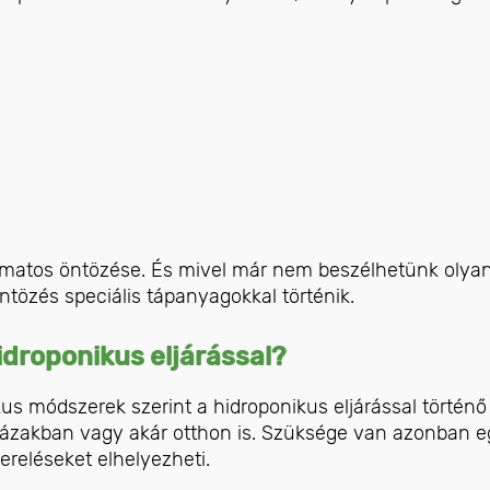
matos öntözése. És mivel már nem beszélhetünk olyan t
ntözés speciális tápanyagokkal történik.
idroponikus eljárással?
kus módszerek szerint a hidroponikus eljárással történő
gházakban vagy akár otthon is. Szüksége van azonban e
ereléseket elhelyezheti.