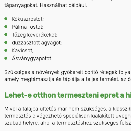
tápanyagokat. Használhat például:
Kókuszrostot;
Pálma rostot;
Tőzeg keverékeket;
duzzasztott agyagot;
Kavicsot;
Ásványgyapotot.
Szükséges a növények gyökereit borító rétegek folya
amely megtámasztja és táplálja a teljes termést, az ö
Lehet-e otthon termeszteni epret a h
Mivel a talajba ültetés már nem szükséges, a klasszi
termesztés elvégezhető speciálisan kialakított üve
szabad helyre, ahol a termesztéshez szükséges felsz