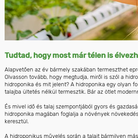
Tudtad, hogy most már télen is élvezh
Alapvetően az év bármely szakában termeszthet epret
Olvasson tovább, hogy megtudja, miről is szól a hidr
hidroponika és mit jelent? A hidroponika egy olyan
talajba ültetés nélkül termesztik. Bár az ötlet moder
És mivel idő és talaj szempontjából gyors és gazdasá
hidroponika magában foglalja a növények növekedé
keresztül.
A hidroponikus művelés során a talajt bármilyen más