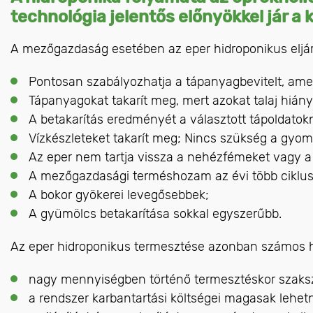
technológia jelentős előnyökkel jár a
A mezőgazdaság esetében az eper hidroponikus eljár
Pontosan szabályozhatja a tápanyagbevitelt, ame
Tápanyagokat takarít meg, mert azokat talaj hiány
A betakarítás eredményét a választott tápoldatok
Vízkészleteket takarít meg; Nincs szükség a gyo
Az eper nem tartja vissza a nehézfémeket vagy a 
A mezőgazdasági terméshozam az évi több ciklus
A bokor gyökerei levegősebbek;
A gyümölcs betakarítása sokkal egyszerűbb.
Az eper hidroponikus termesztése azonban számos há
nagy mennyiségben történő termesztéskor szaks
a rendszer karbantartási költségei magasak lehet