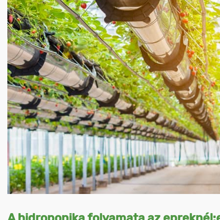
A hidroponika folyamata az epreknél: