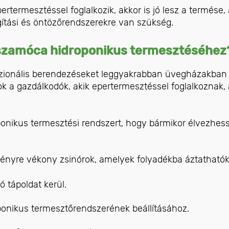
termesztéssel foglalkozik, akkor is jó lesz a termése,
ágítási és öntözőrendszerekre van szükség.
szamóca hidroponikus termesztéséhez
sszionális berendezéseket leggyakrabban üvegházakban
k a gazdálkodók, akik epertermesztéssel foglalkoznak, 
ponikus termesztési rendszert, hogy bármikor élvezhes
edényre vékony zsinórok, amelyek folyadékba áztathatók
 tápoldat kerül.
oponikus termesztőrendszerének beállításához.