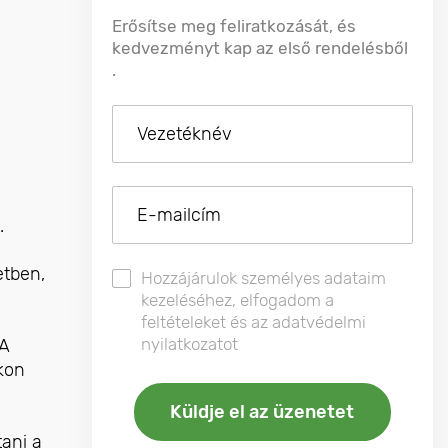
Erősítse meg feliratkozását, és
kedvezményt kap az első rendelésből
.
.
etben,
Hozzájárulok személyes adataim
kezeléséhez, elfogadom a
feltételeket és az adatvédelmi
nyilatkozatot
 A
kon
tani a