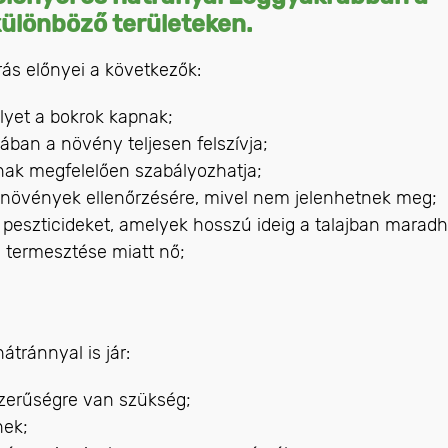
 különböző területeken.
ás előnyei a következők:
lyet a bokrok kapnak;
ában a növény teljesen felszívja;
nak megfelelően szabályozhatja;
mnövények ellenőrzésére, mivel nem jelenhetnek meg;
peszticideket, amelyek hosszú ideig a talajban marad
 termesztése miatt nő;
tránnyal is jár:
zerűségre van szükség;
nek;