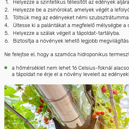
Helyezze a szintetikus téliesítőt az edények aljár
Helyezze be a zsinórokat, amelyek végét a lefolyó
Töltsük meg az edényeket némi szubsztrátummal
Ültesse ki a palántákat a megfelelő mélységbe a 
Helyezze a szálak végeit a tápoldat-tartályba.
Biztosítja a növények lehető legjobb megvilágítás
Ne felejtse el, hogy a szamóca hidroponikus termesz
a hőmérséklet nem lehet 16 Celsius-foknál alacsony
a tápoldat ne érje el a növény leveleit az edénye