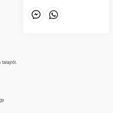
alajról,
gy