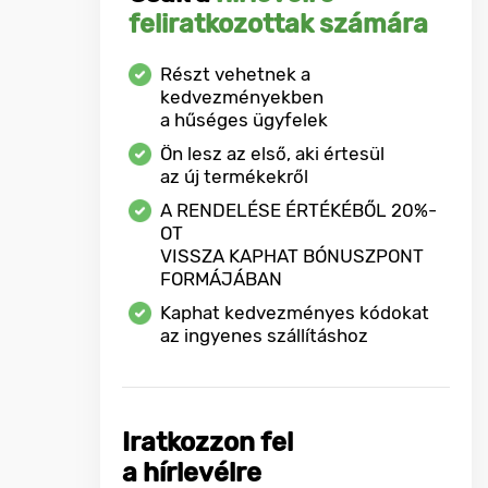
feliratkozottak számára
Részt vehetnek a
kedvezményekben
a hűséges ügyfelek
Ön lesz az első, aki értesül
az új termékekről
A RENDELÉSE ÉRTÉKÉBŐL
20%-
OT
VISSZA KAPHAT BÓNUSZPONT
FORMÁJÁBAN
Kaphat kedvezményes kódokat
az ingyenes szállításhoz
Iratkozzon fel
a hírlevélre