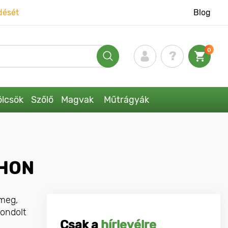
dését
Blog
0
lcsök
Szőlő
Magvak
Műtrágyák
THON
 meg,
gondolt
Csak a
hírlevélre