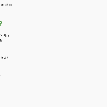
 amikor
?
 vagy
a
se az
;