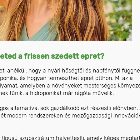
eted a frissen szedett epret?
, anélkül, hogy a nyári hőségtől és napfénytől függne
oponika, és hogyan termeszthet epret otthon. Mi az a
 folyamat, amelyben a növényeket mesterséges környez
nnek tűnik, a hidroponikát már régóta művelik.
gos alternatíva, sok gazdálkodó ezt részesíti előnyben.
sét modern rendszereken és mezőgazdasági innováció
 típusú szubsztrátum helyettesíti, amely képes megtar