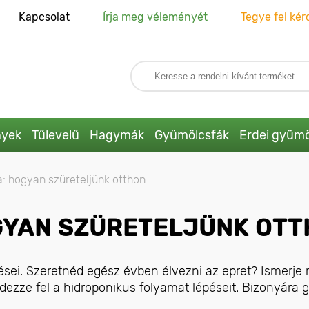
Kapcsolat
Írja meg véleményét
Tegye fel kér
nyek
Tűlevelű
Hagymák
Gyümölcsfák
Erdei gyümö
a: hogyan szüreteljünk otthon
GYAN SZÜRETELJÜNK OT
sei. Szeretnéd egész évben élvezni az epret? Ismerje
ezze fel a hidroponikus folyamat lépéseit. Bizonyára 