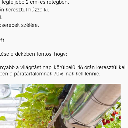
a legfeljebb 2 cm-es rétegben.
n keresztül húzza ki.
.
cserepek szélére.
át.
tése érdekében fontos, hogy:
abb a világítást napi körülbelül 16 órán keresztül kell
kben a páratartalomnak 70%-nak kell lennie.