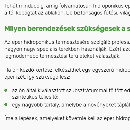
Tehát mindaddig, amíg folyamatosan hidroponikus eper
a tél kopogtat az ablakon. De biztonságos fűtési, vil
Milyen berendezések szükségesek a 
Az eper hidroponikus termesztésére szolgáló profe
nagyon nagy speciális terekben használják. Ezért azo
legmodernebb termesztési területeket választják.
Ha ön kezdő kertész, elkészíthet egy egyszerű hidro
eper ízét. Így szüksége lesz:
az ön által kiválasztott szubsztrátummal töltött 
szintetikus téliesítő;
egy nagyobb tartály, amelybe a növényeket tápláló
Íme a lépések, amelyeket követnie kell az eper hidr