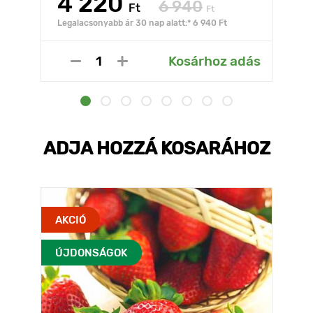
4 220
6 940
Ft
Ft
Legalacsonyabb ár 30 nap alatt:* 6 940 Ft
Kosárhoz adás
ADJA HOZZÁ KOSARÁHOZ
AKCIÓ
ÚJDONSÁGOK