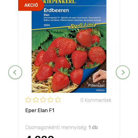
AKCIÓ
0 Kommentek
Eper Elan F1
Csomagonkénti mennyiség:
1 db