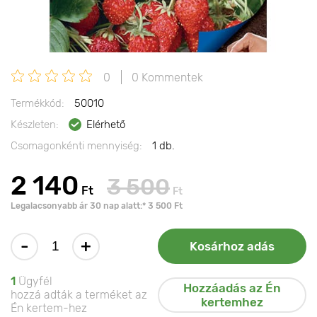
0
0 Kommentek
Termékkód:
50010
Készleten:
Elérhető
Csomagonkénti mennyiség:
1 db.
2 140
3 500
Ft
Ft
Legalacsonyabb ár 30 nap alatt:* 3 500 Ft
-
+
Kosárhoz adás
1
Ügyfél
Hozzáadás az Én
hozzá adták a terméket az
kertemhez
Én kertem-hez