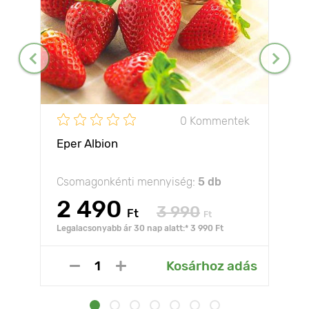
0 Kommentek
Eper Albion
Csomagonkénti mennyiség:
5 db
2 490
3 990
Ft
Ft
Legalacsonyabb ár 30 nap alatt:* 3 990 Ft
Kosárhoz adás