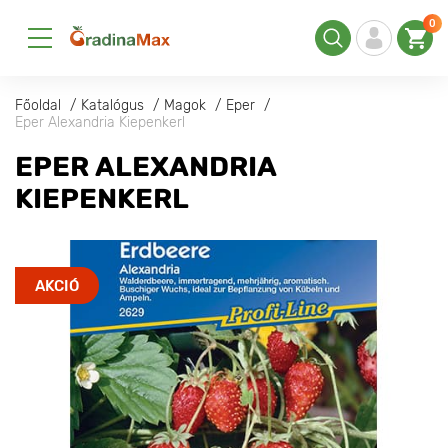
0
Főoldal
Katalógus
Magok
Eper
Eper Alexandria Kiepenkerl
EPER ALEXANDRIA
KIEPENKERL
AKCIÓ