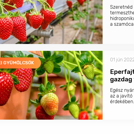
Szeretnéd 
termeszthe
hidroponiku
a szamóca 
01 jún 202
EI GYÜMÖLCSÖK
Eperfaj
gazdag 
Egész nyár
az a javít
érdekében.