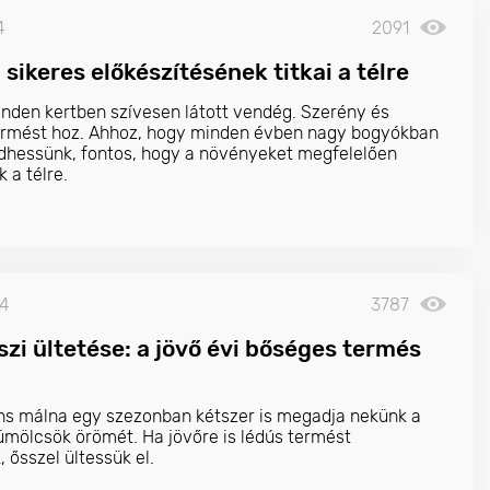
4
2091
sikeres előkészítésének titkai a télre
nden kertben szívesen látott vendég. Szerény és
ermést hoz. Ahhoz, hogy minden évben nagy bogyókban
hessünk, fontos, hogy a növényeket megfelelően
k a télre.
24
3787
szi ültetése: a jövő évi bőséges termés
s málna egy szezonban kétszer is megadja nekünk a
mölcsök örömét. Ha jövőre is lédús termést
 ősszel ültessük el.