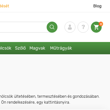
dését
Blog
0
lcsök
Szőlő
Magvak
Műtrágyák
ümölcsök ültetésében, termesztésében és gondozásában.
z Ön rendelkezésére, egy kattintásnyira.