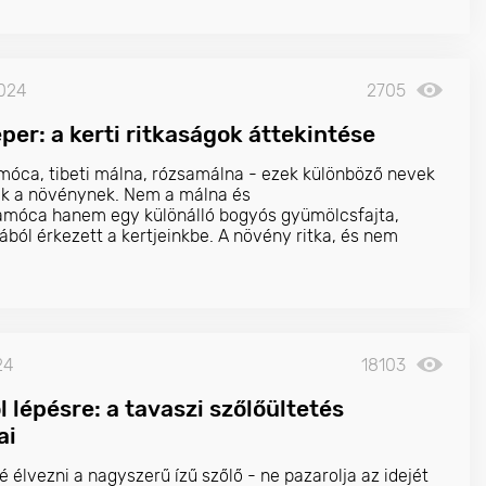
2024
2705
per: a kerti ritkaságok áttekintése
óca, tibeti málna, rózsamálna - ezek különböző nevek
k a növénynek. Nem a málna és
zamóca hanem egy különálló bogyós gyümölcsfajta,
ából érkezett a kertjeinkbe. A növény ritka, és nem
ületen található meg.
24
18103
 lépésre: a tavaszi szőlőültetés
ai
 élvezni a nagyszerű ízű szőlő - ne pazarolja az idejét