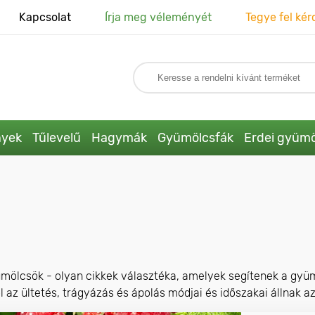
Kapcsolat
Írja meg véleményét
Tegye fel kér
nyek
Tűlevelű
Hagymák
Gyümölcsfák
Erdei gyümö
ümölcsök - olyan cikkek választéka, amelyek segítenek a gy
 az ültetés, trágyázás és ápolás módjai és időszakai állnak a