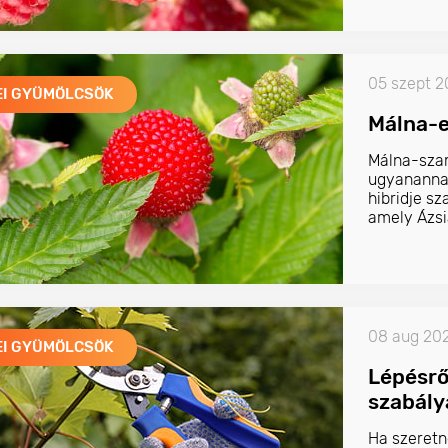
05 szept 
EI GYÜMÖLCSÖK
Málna-e
Málna-szam
ugyananna
hibridje s
amely Ázsi
minden ter
08 aug 20
EI GYÜMÖLCSÖK
Lépésről
szabály
Ha szeretné