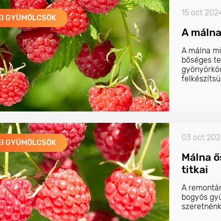
15 oct 202
EI GYÜMÖLCSÖK
A málna 
A málna mi
bőséges t
gyönyörköd
felkészítsü
03 oct 20
EI GYÜMÖLCSÖK
Málna ő
titkai
A remontán
bogyós gyü
szeretnénk,