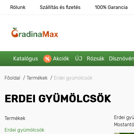
Rólunk
Szállítás és fizetés
100% Garancia
Katalógus
Akciók
ÚJ
Rózsák
Dísznövé
Főoldal
Termékek
Erdei gyümölcsök
ERDEI GYÜMÖLCSÖK
Erdei gy
Termékek
Mostantól
Erdei gyümölcsök