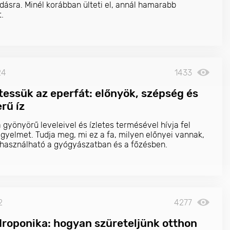
dásra. Minél korábban ülteti el, annál hamarabb
.
24
1433
ltessük az eperfát: előnyök, szépség és
rű íz
 gyönyörű leveleivel és ízletes termésével hívja fel
igyelmet. Tudja meg, mi ez a fa, milyen előnyei vannak,
használható a gyógyászatban és a főzésben.
2
4277
droponika: hogyan szüreteljünk otthon