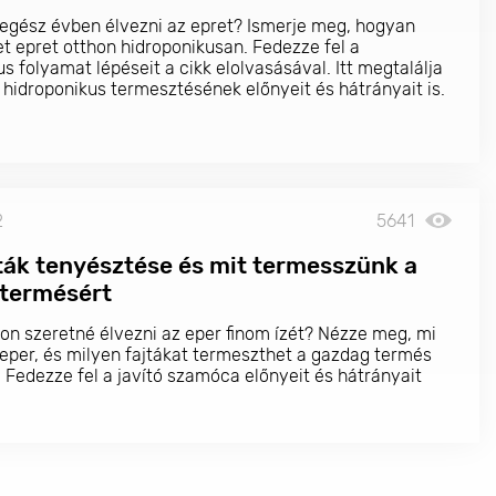
egész évben élvezni az epret? Ismerje meg, hogyan
t epret otthon hidroponikusan. Fedezze fel a
s folyamat lépéseit a cikk elolvasásával. Itt megtalálja
hidroponikus termesztésének előnyeit és hátrányait is.
2
5641
ták tenyésztése és mit termesszünk a
termésért
on szeretné élvezni az eper finom ízét? Nézze meg, mi
ó eper, és milyen fajtákat termeszthet a gazdag termés
 Fedezze fel a javító szamóca előnyeit és hátrányait