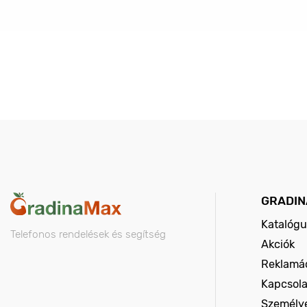
GRADIN
Katalógu
Telefonos rendelések és segítség
Akciók
Reklamác
Kapcsola
Személy