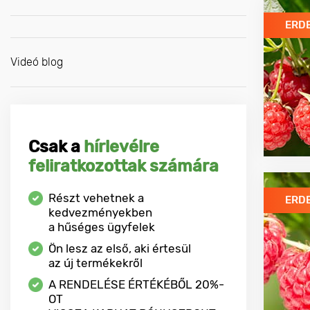
ERD
Videó blog
Csak a
hírlevélre
feliratkozottak számára
Részt vehetnek a
ERD
kedvezményekben
a hűséges ügyfelek
Ön lesz az első, aki értesül
az új termékekről
A RENDELÉSE ÉRTÉKÉBŐL
20%-
OT