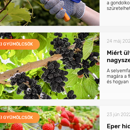
a gondolko
szüretelhet
24 máj 20
EI GYÜMÖLCSÖK
Miért ü
nagysze
A selyemfa
magára a f
és hogyan 
23 jún 202
EI GYÜMÖLCSÖK
Eper hi