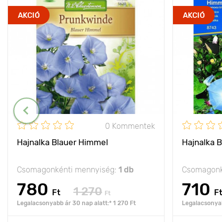
AKCIÓ
AKCIÓ
0 Kommentek
Hajnalka Blauer Himmel
Hajnalka 
Csomagonkénti mennyiség:
1 db
Csomagonk
780
710
1 270
Ft
F
Ft
Legalacsonyabb ár 30 nap alatt:* 1 270 Ft
Legalacsonyab