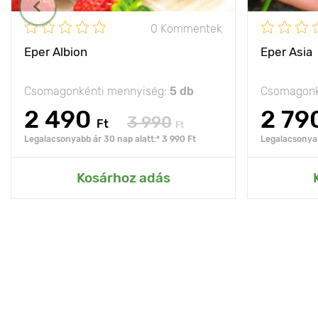
0 Kommentek
Eper Albion
Eper Asia
Csomagonkénti mennyiség:
5 db
Csomagonk
2 490
2 79
3 990
Ft
Ft
Legalacsonyabb ár 30 nap alatt:* 3 990 Ft
Legalacsonyab
Kosárhoz adás