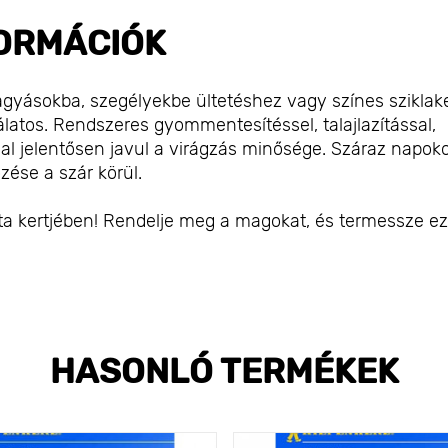
ORMÁCIÓK
gágyásokba, szegélyekbe ültetéshez vagy színes sziklak
álatos. Rendszeres gyommentesítéssel, talajlazítással,
val jelentősen javul a virágzás minősége. Száraz napok
zése a szár körül.
jta kertjében! Rendelje meg a magokat, és termessze ez
HASONLÓ TERMÉKEK