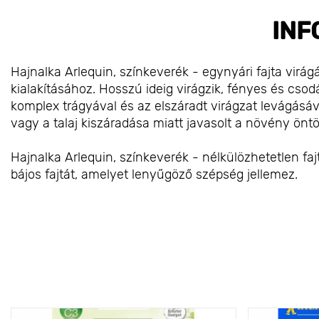
INF
Hajnalka Arlequin, színkeverék - egynyári fajta virá
kialakításához. Hosszú ideig virágzik, fényes és csod
komplex trágyával és az elszáradt virágzat levágásá
vagy a talaj kiszáradása miatt javasolt a növény öntö
Hajnalka Arlequin, színkeverék - nélkülözhetetlen fa
bájos fajtát, amelyet lenyűgöző szépség jellemez.