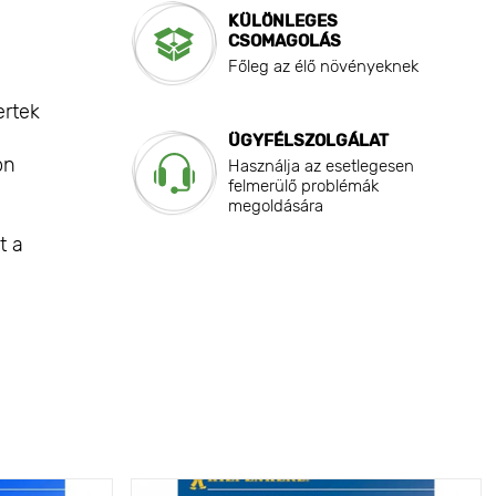
KÜLÖNLEGES
CSOMAGOLÁS
Főleg az élő növényeknek
ertek
ÜGYFÉLSZOLGÁLAT
on
Használja az esetlegesen
felmerülő problémák
megoldására
t a