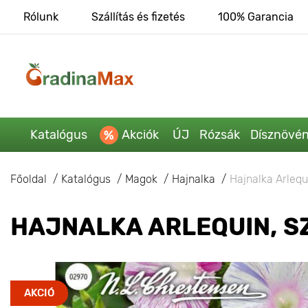
Rólunk
Szállítás és fizetés
100% Garancia
Katalógus
Akciók
ÚJ
Rózsák
Dísznövé
Főoldal
Katalógus
Magok
Hajnalka
Hajnalka Arlequ
HAJNALKA ARLEQUIN, S
AKCIÓ