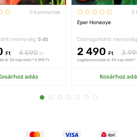
0 Kommentek
0
Eper Honeoye
énti mennyiség:
5 db
Csomagonkénti mennyisé
0
2 490
4 590
3 99
Ft
Ft
Ft
b ár 30 nap alatt:* 4 590 Ft
Legalacsonyabb ár 30 nap alatt:* 
Kosárhoz adás
Kosárhoz adá