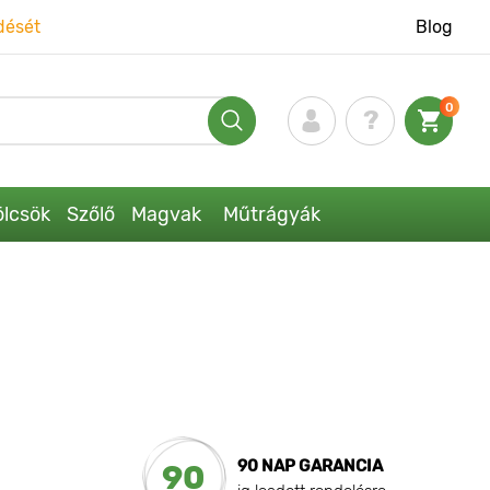
dését
Blog
0
lcsök
Szőlő
Magvak
Műtrágyák
90 NAP GARANCIA
90