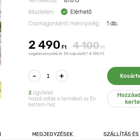
Termékkód:
87815
Készleten:
Elérhető
Csomagonkénti mennyiség:
1 db.
2 490
4 100
Ft
Ft
Legalacsonyabb ár 30 nap alatt:* 4 100 Ft
-
+
Kosárh
2
Ügyfelek
Hozzáad
hozzá adták a terméket az Én
kert
kertem-hez
I
MEGJEGYZÉSEK
SZÁLLÍTÁS ÉS