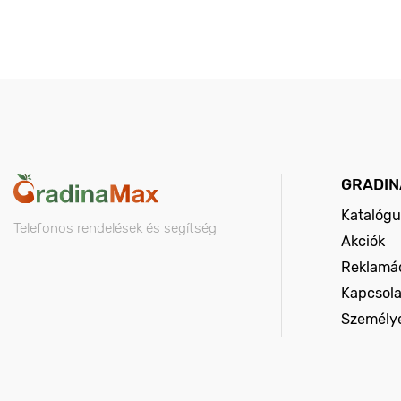
GRADIN
Katalógu
Telefonos rendelések és segítség
Akciók
Reklamác
Kapcsola
Személy