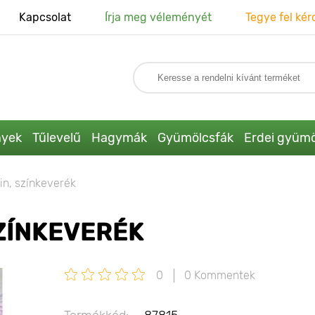
Kapcsolat
Írja meg véleményét
Tegye fel kér
nyek
Tűlevelű
Hagymák
Gyümölcsfák
Erdei gyümö
in, színkeverék
ZÍNKEVERÉK
0
0 Kommentek