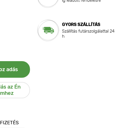
ig leadott rendelésre
GYORS SZÁLLÍTÁS
Szállítás futárszolgálattal 24
h
oz adás
ás az Én
emhez
 FIZETÉS