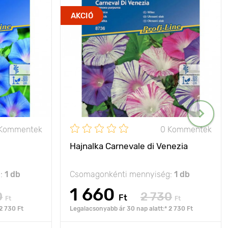
AKCIÓ
 Kommentek
0 Kommentek
Hajnalka Carnevale di Venezia
g:
1 db
Csomagonkénti mennyiség:
1 db
1 660
0
2 730
Ft
Ft
Ft
2 730 Ft
Legalacsonyabb ár 30 nap alatt:* 2 730 Ft