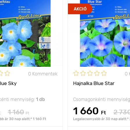
AKCIÓ
0 Kommentek
0
Blue Sky
Hajnalka Blue Star
énti mennyiség:
1 db
Csomagonkénti mennyisé
1 660
1 160
2 73
t
Ft
Ft
b ár 30 nap alatt:* 1 160 Ft
Legalacsonyabb ár 30 nap alatt:* 