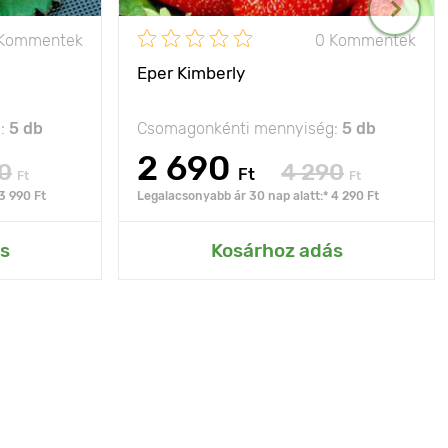
 Kommentek
0 Kommentek
Eper Kimberly
g:
5 db
Csomagonkénti mennyiség:
5 db
2 690
0
4 290
Ft
Ft
Ft
3 990 Ft
Legalacsonyabb ár 30 nap alatt:* 4 290 Ft
s
Kosárhoz adás