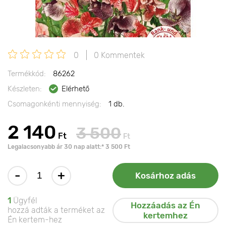
0
0 Kommentek
Termékkód:
86262
Készleten:
Elérhető
Csomagonkénti mennyiség:
1 db.
2 140
3 500
Ft
Ft
Legalacsonyabb ár 30 nap alatt:* 3 500 Ft
-
+
Kosárhoz adás
1
Ügyfél
Hozzáadás az Én
hozzá adták a terméket az
kertemhez
Én kertem-hez