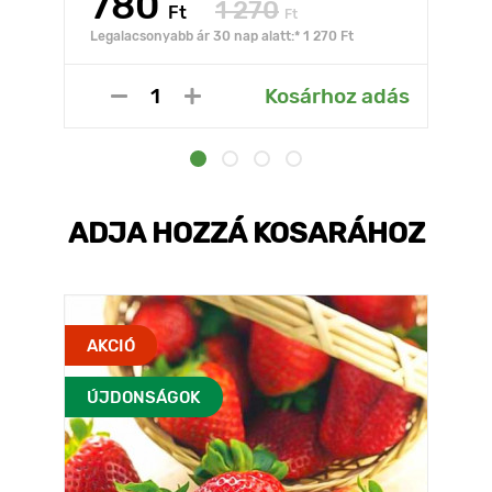
780
1 270
Ft
Ft
Legalacsonyabb ár 30 nap alatt:* 1 270 Ft
Kosárhoz adás
ADJA HOZZÁ KOSARÁHOZ
AKCIÓ
ÚJDONSÁGOK