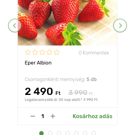
0 Kommentek
Eper Albion
Csomagonkénti mennyiség:
5 db
2 490
3 990
Ft
Ft
Legalacsonyabb ár 30 nap alatt:* 3 990 Ft
Kosárhoz adás