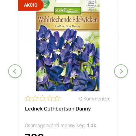
AKCIÓ
0 Kommentek
Lednek Cuthbertson Danny
Csomagonkénti mennyiség:
1 db