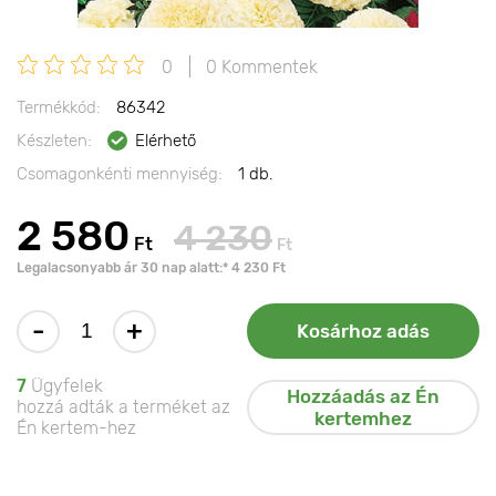
0
0 Kommentek
Termékkód:
86342
Készleten:
Elérhető
Csomagonkénti mennyiség:
1 db.
2 580
4 230
Ft
Ft
Legalacsonyabb ár 30 nap alatt:* 4 230 Ft
-
+
Kosárhoz adás
7
Ügyfelek
Hozzáadás az Én
hozzá adták a terméket az
kertemhez
Én kertem-hez