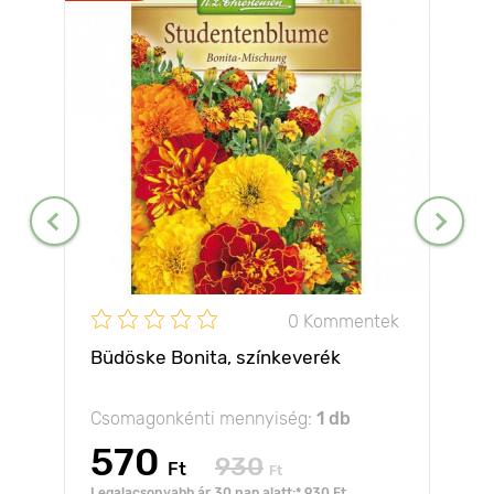
0 Kommentek
Büdöske Bonita, színkeverék
Csomagonkénti mennyiség:
1 db
570
930
Ft
Ft
Legalacsonyabb ár 30 nap alatt:* 930 Ft