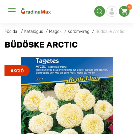
0
Főoldal
Katalógus
Magok
Körömvirág
Büdöske Arctic
BÜDÖSKE ARCTIC
AKCIÓ