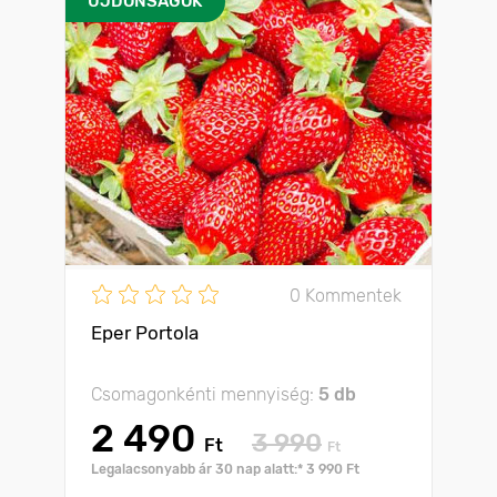
ÚJDONSÁGOK
0 Kommentek
Eper Portola
Csomagonkénti mennyiség:
5 db
2 490
3 990
Ft
Ft
Legalacsonyabb ár 30 nap alatt:* 3 990 Ft