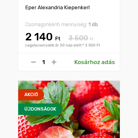
Eper Alexandria Kiepenkerl
Csomagonkénti mennyiség:
1 db
2 140
3 500
Ft
Ft
Legalacsonyabb ár 30 nap alatt:* 3 500 Ft
Kosárhoz adás
AKCIÓ
ÚJDONSÁGOK