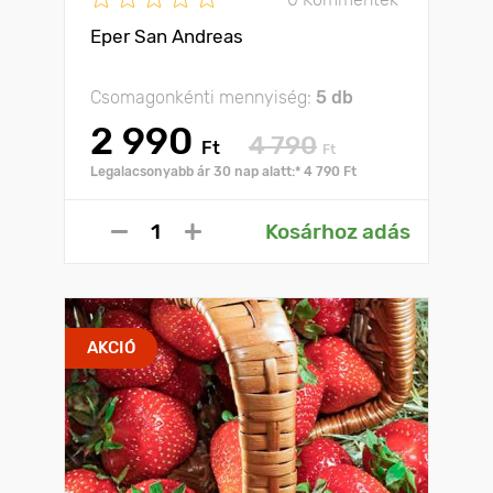
Eper San Andreas
Csomagonkénti mennyiség:
5 db
2 990
4 790
Ft
Ft
Legalacsonyabb ár 30 nap alatt:* 4 790 Ft
Kosárhoz adás
AKCIÓ