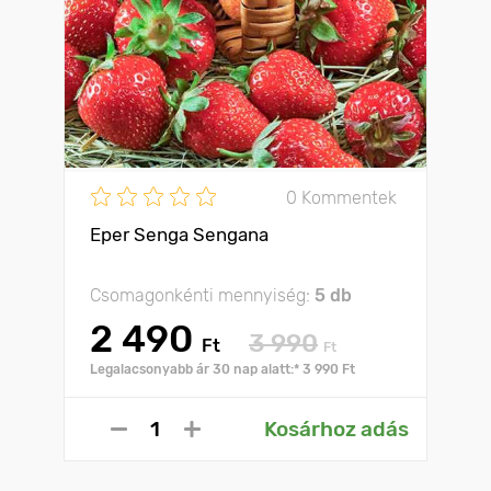
0 Kommentek
Eper Senga Sengana
Csomagonkénti mennyiség:
5 db
2 490
3 990
Ft
Ft
Legalacsonyabb ár 30 nap alatt:* 3 990 Ft
Kosárhoz adás