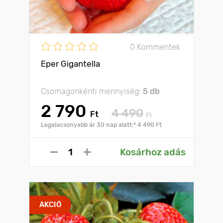
0 Kommentek
Eper Gigantella
Csomagonkénti mennyiség:
5 db
2 790
4 490
Ft
Ft
Legalacsonyabb ár 30 nap alatt:* 4 490 Ft
Kosárhoz adás
AKCIÓ