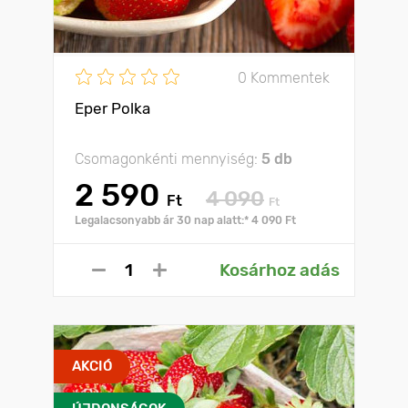
0 Kommentek
Eper Polka
Csomagonkénti mennyiség:
5 db
2 590
4 090
Ft
Ft
Legalacsonyabb ár 30 nap alatt:* 4 090 Ft
Kosárhoz adás
AKCIÓ