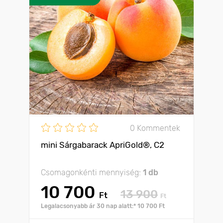
0 Kommentek
mini Sárgabarack ApriGold®, C2
Csomagonkénti mennyiség:
1 db
10 700
13 900
Ft
Ft
Legalacsonyabb ár 30 nap alatt:* 10 700 Ft