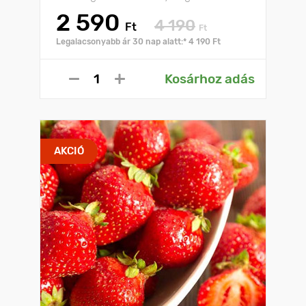
2 590
4 190
Ft
Ft
Legalacsonyabb ár 30 nap alatt:* 4 190 Ft
Kosárhoz adás
AKCIÓ