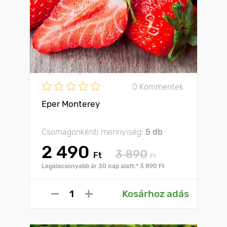
0 Kommentek
Eper Monterey
Csomagonkénti mennyiség:
5 db
2 490
3 890
Ft
Ft
Legalacsonyabb ár 30 nap alatt:* 3 890 Ft
Kosárhoz adás