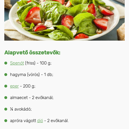
Alapvető összetevők:
Spenót
(friss) - 100 g;
hagyma (vörös) - 1 db;
eper
- 200 g;
almaecet - 2 evőkanál;
¼ avokádó;
apróra vágott
dió
- 2 evőkanál.