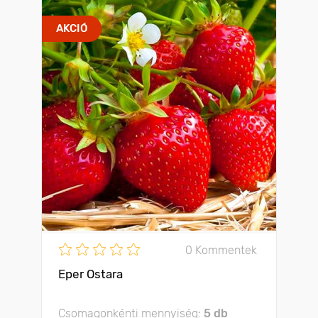
AKCIÓ
0 Kommentek
Eper Ostara
Csomagonkénti mennyiség:
5 db