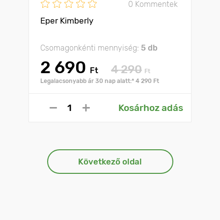
0 Kommentek
Eper Kimberly
Csomagonkénti mennyiség:
5 db
2 690
4 290
Ft
Ft
Legalacsonyabb ár 30 nap alatt:* 4 290 Ft
Kosárhoz adás
Következő oldal