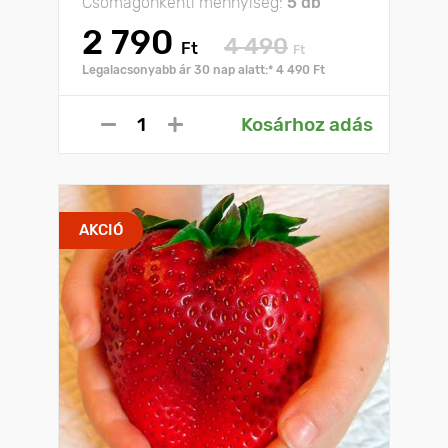
Csomagonkénti mennyiség:
5 db
2 790
4 490
Ft
Ft
Legalacsonyabb ár 30 nap alatt:* 4 490 Ft
Kosárhoz adás
AKCIÓ