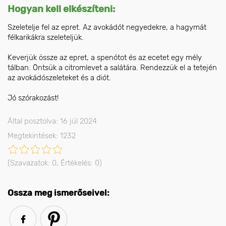
Hogyan kell elkészíteni:
Szeletelje fel az epret. Az avokádót negyedekre, a hagymát
félkarikákra szeleteljük.
Keverjük össze az epret, a spenótot és az ecetet egy mély
tálban. Öntsük a citromlevet a salátára. Rendezzük el a tetején
az avokádószeleteket és a diót.
Jó szórakozást!
Által posztolva: 16 júl 2024
Megtekintések: 1232
(Szavazatok:
0
, Értékelés:
0
)
Ossza meg ismerőseivel: