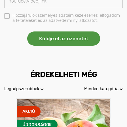
Hozzájárulok személyes adataim kezeléséhez, elfogadom
a feltételeket és az adatvédelmi nyilatkozatot.
ÉRDEKELHETI MÉG
Legnépszerűbbek
Minden kategória
AKCIÓ
ÚJDONSÁGOK