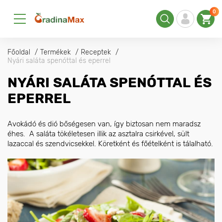
0
Főoldal
Termékek
Receptek
Nyári saláta spenóttal és eperrel
NYÁRI SALÁTA SPENÓTTAL ÉS
EPERREL
Avokádó és dió bőségesen van, így biztosan nem maradsz
éhes. A saláta tökéletesen illik az asztalra csirkével, sült
lazaccal és szendvicsekkel. Köretként és főételként is tálalható.