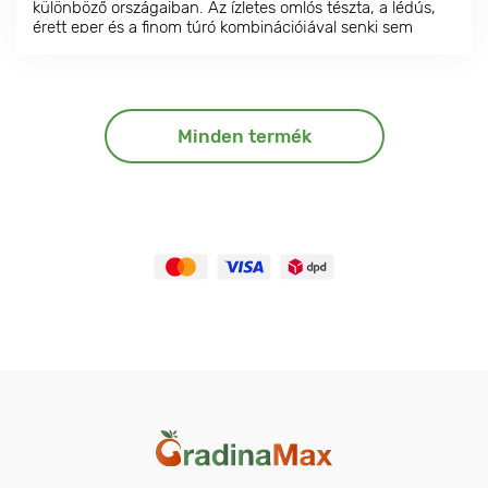
különböző országaiban. Az ízletes omlós tészta, a lédús,
érett eper és a finom túró kombinációjával senki sem
marad közömbös.
Minden termék