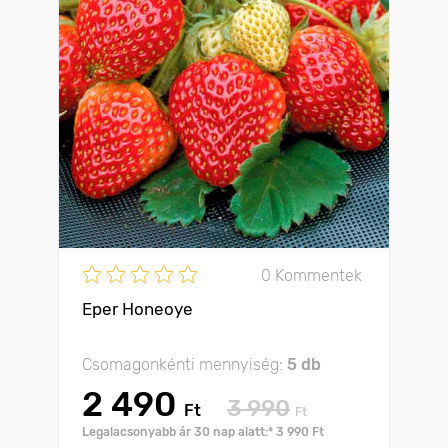
0 Kommentek
Eper Honeoye
Csomagonkénti mennyiség:
5 db
2 490
3 990
Ft
Ft
Legalacsonyabb ár 30 nap alatt:* 3 990 Ft