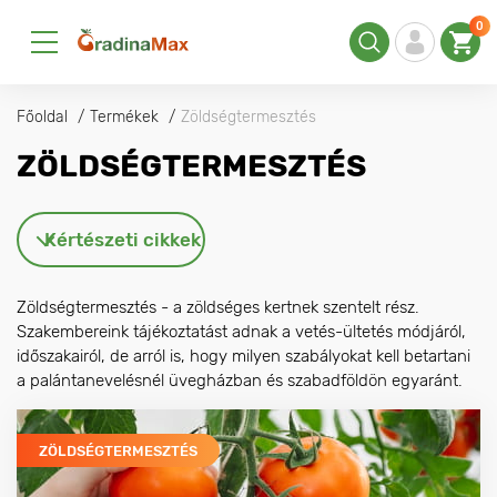
0
Főoldal
Termékek
Zöldségtermesztés
ZÖLDSÉGTERMESZTÉS
Kértészeti cikkek
Zöldségtermesztés - a zöldséges kertnek szentelt rész.
Szakembereink tájékoztatást adnak a vetés-ültetés módjáról,
időszakairól, de arról is, hogy milyen szabályokat kell betartani
a palántanevelésnél üvegházban és szabadföldön egyaránt.
ZÖLDSÉGTERMESZTÉS