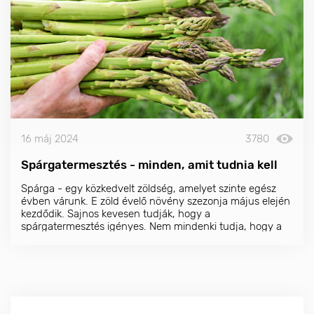
16 máj 2024
3780
Spárgatermesztés - minden, amit tudnia kell
Spárga - egy közkedvelt zöldség, amelyet szinte egész
évben várunk. E zöld évelő növény szezonja május elején
kezdődik. Sajnos kevesen tudják, hogy a
spárgatermesztés igényes. Nem mindenki tudja, hogy a
spárga esetében több tenyészidőszaknak is el kell telnie
ahhoz, hogy élvezhessük e zöldségek ízét.