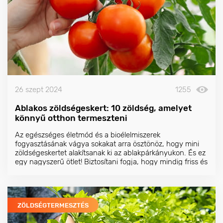
26 szept 2024
1255
Ablakos zöldségeskert: 10 zöldség, amelyet
könnyű otthon termeszteni
Az egészséges életmód és a bioélelmiszerek
fogyasztásának vágya sokakat arra ösztönöz, hogy mini
zöldségeskertet alakítsanak ki az ablakpárkányukon. És ez
egy nagyszerű ötlet! Biztosítani fogja, hogy mindig friss és
ízletes, szeretettel termesztett terményekkel rendelkezzen.
ZÖLDSÉGTERMESZTÉS