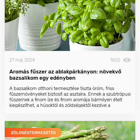
27 máj 2024
1602
Aromás fűszer az ablakpárkányon: növekvő
bazsalikom egy edényben
A bazsalikom otthoni termesztése tiszta öröm, friss
fűszernövényeket biztosít az asztalra. Ennek a szubtrópusi
fűszernek a finom íze és finom aromája bármilyen ételt
kiegészíthet, a húsoktól és zöldségektől kezdve a
salátákon át a desszertekig.
ZÖLDSÉGTERMESZTÉS