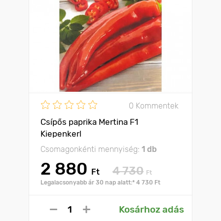
0 Kommentek
Csípős paprika Mertina F1
Kiepenkerl
Csomagonkénti mennyiség:
1 db
2 880
4 730
Ft
Ft
Legalacsonyabb ár 30 nap alatt:* 4 730 Ft
Kosárhoz adás