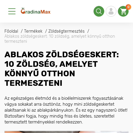
0
Főoldal
Termékek
Zöldségtermesztés
Ablakos zöldségeskert: 10 zöldség, amelyet könnyű otthon
termeszteni
ABLAKOS ZÖLDSÉGESKERT:
10 ZÖLDSÉG, AMELYET
KÖNNYŰ OTTHON
TERMESZTENI
Az egészséges életmód és a bioélelmiszerek fogyasztásának
vágya sokakat arra ösztönöz, hogy mini zöldségeskertet
alakítsanak ki az ablakpárkányukon. És ez egy nagyszerű ötlet!
Biztosítani fogja, hogy mindig friss és ízletes, szeretettel
termesztett terményekkel rendelkezzen.