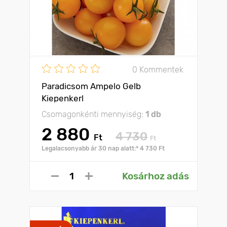
0 Kommentek
Paradicsom Ampelo Gelb
Kiepenkerl
Csomagonkénti mennyiség:
1 db
2 880
4 730
Ft
Ft
Legalacsonyabb ár 30 nap alatt:* 4 730 Ft
Kosárhoz adás