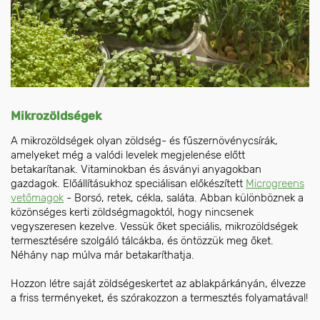
Mikrozöldségek
A mikrozöldségek olyan zöldség- és fűszernövénycsírák,
amelyeket még a valódi levelek megjelenése előtt
betakarítanak. Vitaminokban és ásványi anyagokban
gazdagok. Előállításukhoz speciálisan előkészített
Microgreens
vetőmagok
- Borsó, retek, cékla, saláta. Abban különböznek a
közönséges kerti zöldségmagoktól, hogy nincsenek
vegyszeresen kezelve. Vessük őket speciális, mikrozöldségek
termesztésére szolgáló tálcákba, és öntözzük meg őket.
Néhány nap múlva már betakaríthatja.
Hozzon létre saját zöldségeskertet az ablakpárkányán, élvezze
a friss terményeket, és szórakozzon a termesztés folyamatával!