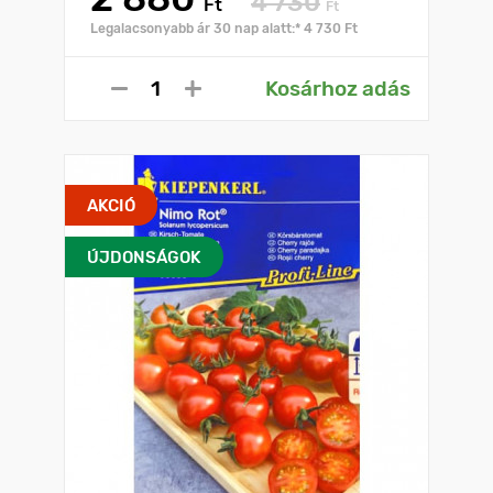
4 730
Ft
Ft
Legalacsonyabb ár 30 nap alatt:* 4 730 Ft
Kosárhoz adás
AKCIÓ
ÚJDONSÁGOK