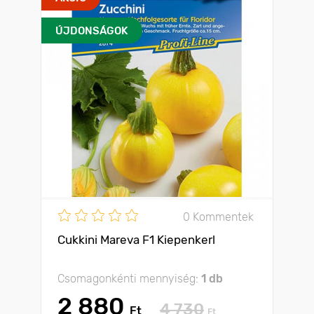
ÚJDONSÁGOK
0 Kommentek
Cukkini Mareva F1 Kiepenkerl
Csomagonkénti mennyiség:
1 db
2 880
4 730
Ft
Ft