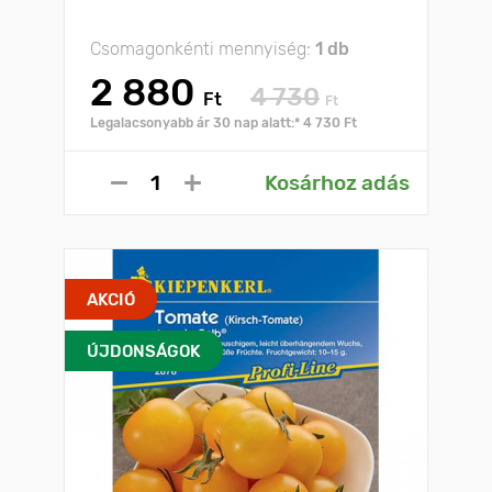
Csomagonkénti mennyiség:
1 db
2 880
4 730
Ft
Ft
Legalacsonyabb ár 30 nap alatt:* 4 730 Ft
Kosárhoz adás
AKCIÓ
ÚJDONSÁGOK