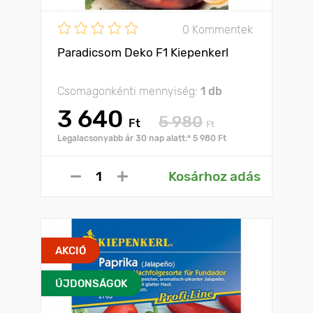
0 Kommentek
Paradicsom Deko F1 Kiepenkerl
Csomagonkénti mennyiség:
1 db
3 640
5 980
Ft
Ft
Legalacsonyabb ár 30 nap alatt:* 5 980 Ft
Kosárhoz adás
AKCIÓ
ÚJDONSÁGOK