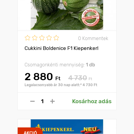
0 Kommentek
Cukkini Boldenice F1 Kiepenkerl
Csomagonkénti mennyiség:
1 db
2 880
4 730
Ft
Ft
Legalacsonyabb ár 30 nap alatt:* 4 730 Ft
Kosárhoz adás
AKCIÓ