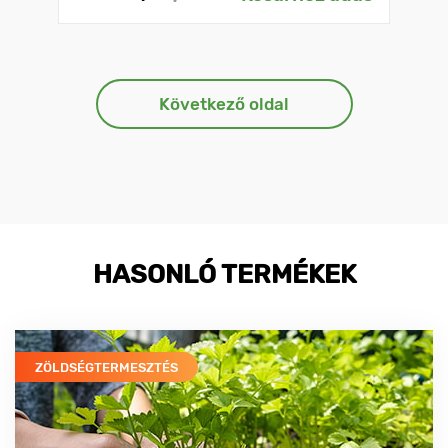
Következő oldal
HASONLÓ TERMÉKEK
ZÖLDSÉGTERMESZTÉS