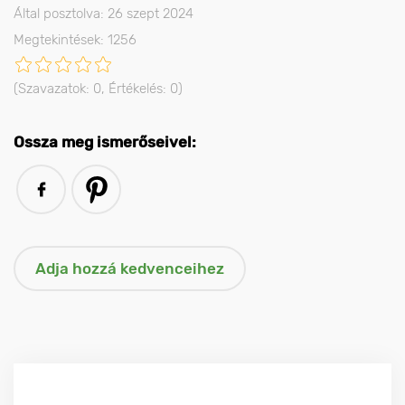
Által posztolva: 26 szept 2024
Megtekintések: 1256
(Szavazatok:
0
, Értékelés:
0
)
Ossza meg ismerőseivel: