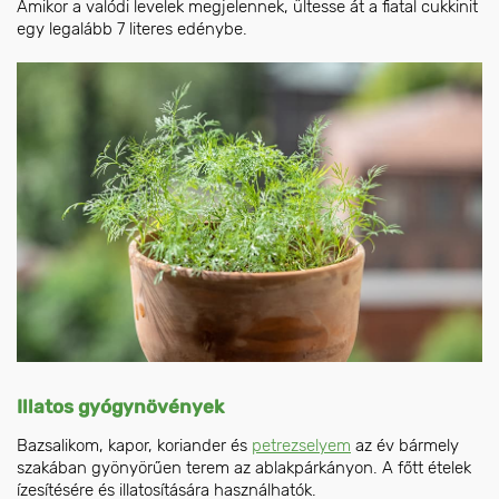
Amikor a valódi levelek megjelennek, ültesse át a fiatal cukkinit
egy legalább 7 literes edénybe.
Illatos gyógynövények
Bazsalikom, kapor, koriander és
petrezselyem
az év bármely
szakában gyönyörűen terem az ablakpárkányon. A főtt ételek
ízesítésére és illatosítására használhatók.