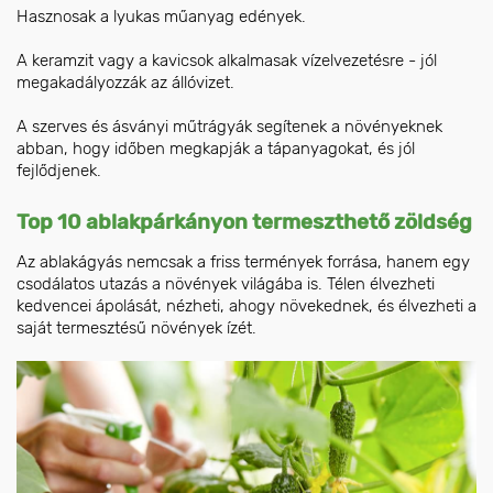
Hasznosak a lyukas műanyag edények.
A keramzit vagy a kavicsok alkalmasak vízelvezetésre - jól
megakadályozzák az állóvizet.
A szerves és ásványi műtrágyák segítenek a növényeknek
abban, hogy időben megkapják a tápanyagokat, és jól
fejlődjenek.
Top 10 ablakpárkányon termeszthető zöldség
Az ablakágyás nemcsak a friss termények forrása, hanem egy
csodálatos utazás a növények világába is. Télen élvezheti
kedvencei ápolását, nézheti, ahogy növekednek, és élvezheti a
saját termesztésű növények ízét.