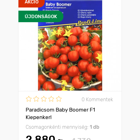
AKCIÓ
ÚJDONSÁGOK
0 Kommentek
Paradicsom Baby Boomer F1
Kiepenkerl
Csomagonkénti mennyiség:
1 db
2 880