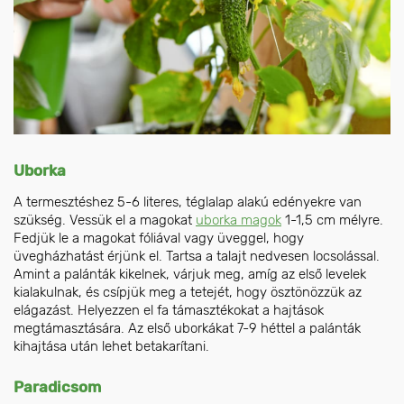
Uborka
A termesztéshez 5-6 literes, téglalap alakú edényekre van
szükség. Vessük el a magokat
uborka magok
1-1,5 cm mélyre.
Fedjük le a magokat fóliával vagy üveggel, hogy
üvegházhatást érjünk el. Tartsa a talajt nedvesen locsolással.
Amint a palánták kikelnek, várjuk meg, amíg az első levelek
kialakulnak, és csípjük meg a tetejét, hogy ösztönözzük az
elágazást. Helyezzen el fa támasztékokat a hajtások
megtámasztására. Az első uborkákat 7-9 héttel a palánták
kihajtása után lehet betakarítani.
Paradicsom