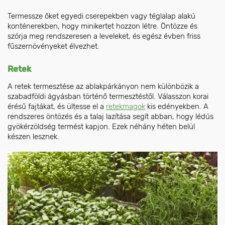
Termessze őket egyedi cserepekben vagy téglalap alakú
konténerekben, hogy minikertet hozzon létre. Öntözze és
szórja meg rendszeresen a leveleket, és egész évben friss
fűszernövényeket élvezhet.
Retek
A retek termesztése az ablakpárkányon nem különbözik a
szabadföldi ágyásban történő termesztéstől. Válasszon korai
érésű fajtákat, és ültesse el a
retekmagok
kis edényekben. A
rendszeres öntözés és a talaj lazítása segít abban, hogy lédús
gyökérzöldség termést kapjon. Ezek néhány héten belül
készen lesznek.