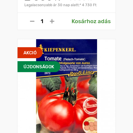
Legalacsonyabb ár 30 nap alatt:* 4 730 Ft
Kosárhoz adás
AKCIÓ
ÚJDONSÁGOK