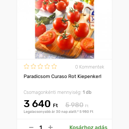
0 Kommentek
Paradicsom Curaso Rot Kiepenkerl
Csomagonkénti mennyiség:
1 db
3 640
5 980
Ft
Ft
Legalacsonyabb ár 30 nap alatt:* 5 980 Ft
Kosárhoz adás