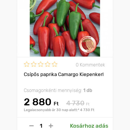
0 Kommentek
Csípős paprika Camargo Kiepenkerl
Csomagonkénti mennyiség:
1 db
2 880
4 730
Ft
Ft
Legalacsonyabb ár 30 nap alatt:* 4 730 Ft
Kosárhoz adás