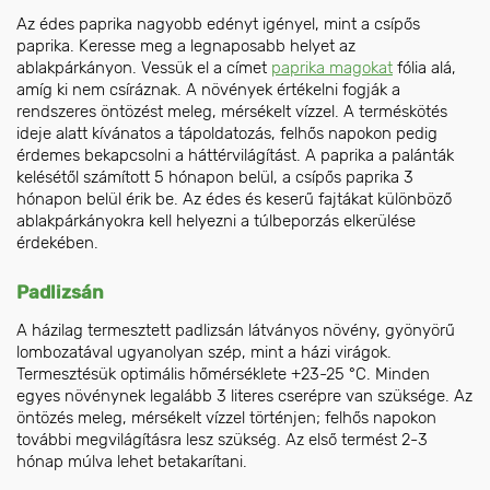
Az édes paprika nagyobb edényt igényel, mint a csípős
paprika. Keresse meg a legnaposabb helyet az
ablakpárkányon. Vessük el a címet
paprika magokat
fólia alá,
amíg ki nem csíráznak. A növények értékelni fogják a
rendszeres öntözést meleg, mérsékelt vízzel. A terméskötés
ideje alatt kívánatos a tápoldatozás, felhős napokon pedig
érdemes bekapcsolni a háttérvilágítást. A paprika a palánták
kelésétől számított 5 hónapon belül, a csípős paprika 3
hónapon belül érik be. Az édes és keserű fajtákat különböző
ablakpárkányokra kell helyezni a túlbeporzás elkerülése
érdekében.
Padlizsán
A házilag termesztett padlizsán látványos növény, gyönyörű
lombozatával ugyanolyan szép, mint a házi virágok.
Termesztésük optimális hőmérséklete +23-25 °C. Minden
egyes növénynek legalább 3 literes cserépre van szüksége. Az
öntözés meleg, mérsékelt vízzel történjen; felhős napokon
további megvilágításra lesz szükség. Az első termést 2-3
hónap múlva lehet betakarítani.