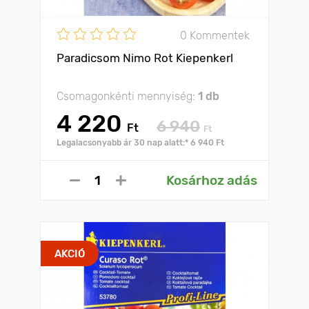
0 Kommentek
Paradicsom Nimo Rot Kiepenkerl
Csomagonkénti mennyiség:
1 db
4 220
6 940
Ft
Ft
Legalacsonyabb ár 30 nap alatt:* 6 940 Ft
Kosárhoz adás
AKCIÓ