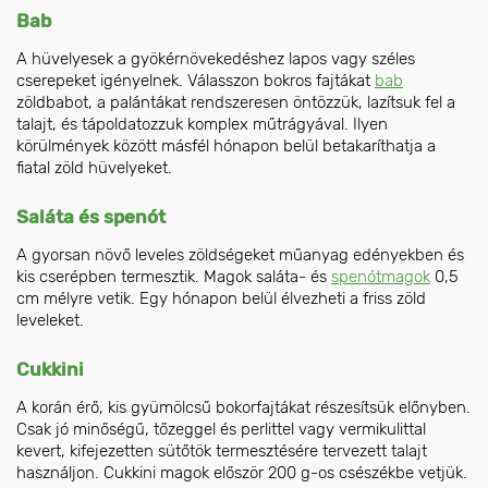
Bab
A hüvelyesek a gyökérnövekedéshez lapos vagy széles
cserepeket igényelnek. Válasszon bokros fajtákat
bab
zöldbabot, a palántákat rendszeresen öntözzük, lazítsuk fel a
talajt, és tápoldatozzuk komplex műtrágyával. Ilyen
körülmények között másfél hónapon belül betakaríthatja a
fiatal zöld hüvelyeket.
Saláta és spenót
A gyorsan növő leveles zöldségeket műanyag edényekben és
kis cserépben termesztik. Magok saláta- és
spenótmagok
0,5
cm mélyre vetik. Egy hónapon belül élvezheti a friss zöld
leveleket.
Cukkini
A korán érő, kis gyümölcsű bokorfajtákat részesítsük előnyben.
Csak jó minőségű, tőzeggel és perlittel vagy vermikulittal
kevert, kifejezetten sütőtök termesztésére tervezett talajt
használjon. Cukkini magok először 200 g-os csészékbe vetjük.