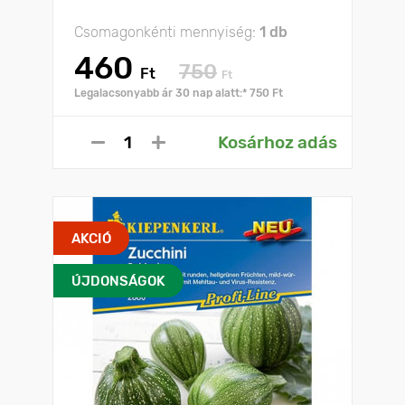
Csomagonkénti mennyiség:
1 db
460
750
Ft
Ft
Legalacsonyabb ár 30 nap alatt:* 750 Ft
Kosárhoz adás
AKCIÓ
ÚJDONSÁGOK