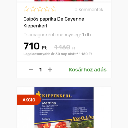
0 Kommentek
Csípős paprika De Cayenne
Kiepenkerl
Csomagonkénti mennyiség:
1 db
710
1 160
Ft
Ft
Legalacsonyabb ár 30 nap alatt:* 1 160 Ft
Kosárhoz adás
AKCIÓ