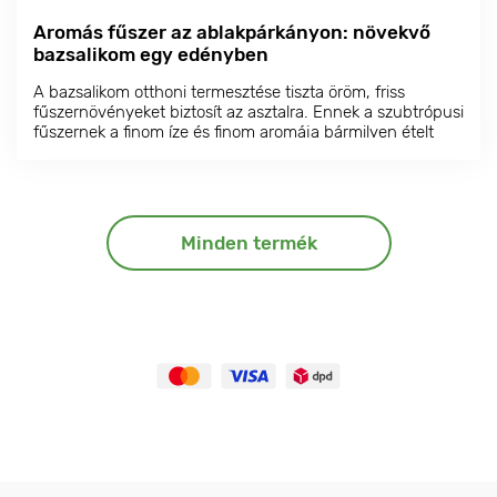
Aromás fűszer az ablakpárkányon: növekvő
bazsalikom egy edényben
A bazsalikom otthoni termesztése tiszta öröm, friss
fűszernövényeket biztosít az asztalra. Ennek a szubtrópusi
fűszernek a finom íze és finom aromája bármilyen ételt
kiegészíthet, a húsoktól és zöldségektől kezdve a
salátákon át a desszertekig.
Minden termék