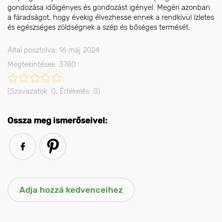
gondozása időigényes és gondozást igényel. Megéri azonban
a fáradságot, hogy évekig élvezhesse ennek a rendkívül ízletes
és egészséges zöldségnek a szép és bőséges termését.
Által posztolva: 16 máj 2024
Megtekintések: 3780
(Szavazatok:
0
, Értékelés:
0
)
Ossza meg ismerőseivel: