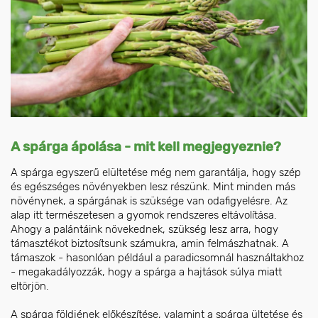
A spárga ápolása - mit kell megjegyeznie?
A spárga egyszerű elültetése még nem garantálja, hogy szép
és egészséges növényekben lesz részünk. Mint minden más
növénynek, a spárgának is szüksége van odafigyelésre. Az
alap itt természetesen a gyomok rendszeres eltávolítása.
Ahogy a palántáink növekednek, szükség lesz arra, hogy
támasztékot biztosítsunk számukra, amin felmászhatnak. A
támaszok - hasonlóan például a paradicsomnál használtakhoz
- megakadályozzák, hogy a spárga a hajtások súlya miatt
eltörjön.
A spárga földjének előkészítése, valamint a spárga ültetése és