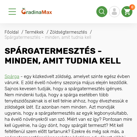
0
Főoldal
Termékek
Zöldségtermesztés
Spárgatermesztés - minden, amit tudnia kell
SPÁRGATERMESZTÉS -
MINDEN, AMIT TUDNIA KELL
Spárga
- egy közkedvelt zöldség, amelyet szinte egész évben
várunk. E zöld évelő növény szezonja május elején kezdődik.
Sajnos kevesen tudják, hogy a spárgatermesztés igényes.
Nem mindenki tudja, hogy a spárga esetében több
tenyészidőszaknak is el kell telnie ahhoz, hogy élvezhessük e
zöldségek ízét. Ez azonban nem minden. Azt mondják
ugyanis, hogy a spárgatermesztés az egyik legbonyolultabb,
ha évelő növényekről van szó. Miért van ez így? Pontosan mire
kell ügyelnie, ha úgy dönt, hogy spárgát termeszt? Mit kell
feltétlenül szem előtt tartanunk? Ezekre és még sok más, a