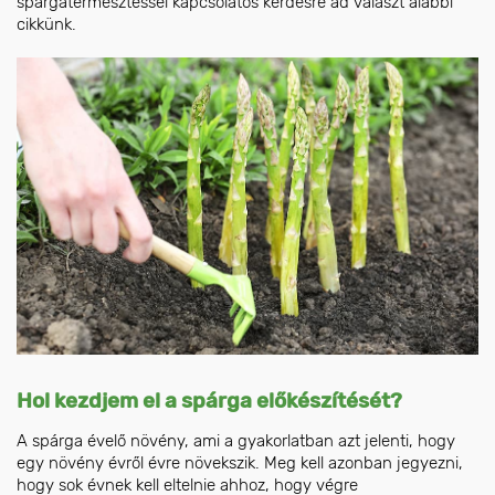
spárgatermesztéssel kapcsolatos kérdésre ad választ alábbi
cikkünk.
Hol kezdjem el a spárga előkészítését?
A spárga évelő növény, ami a gyakorlatban azt jelenti, hogy
egy növény évről évre növekszik. Meg kell azonban jegyezni,
hogy sok évnek kell eltelnie ahhoz, hogy végre