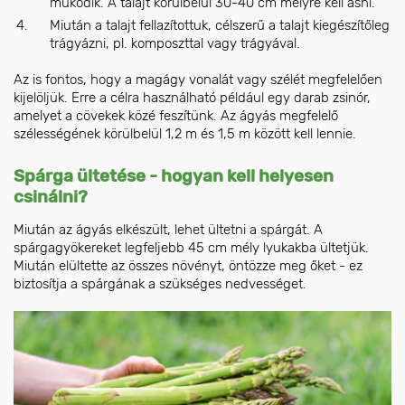
működik. A talajt körülbelül 30-40 cm mélyre kell ásni.
Miután a talajt fellazítottuk, célszerű a talajt kiegészítőleg
trágyázni, pl. komposzttal vagy trágyával.
Az is fontos, hogy a magágy vonalát vagy szélét megfelelően
kijelöljük. Erre a célra használható például egy darab zsinór,
amelyet a cövekek közé feszítünk. Az ágyás megfelelő
szélességének körülbelül 1,2 m és 1,5 m között kell lennie.
Spárga ültetése - hogyan kell helyesen
csinálni?
Miután az ágyás elkészült, lehet ültetni a spárgát. A
spárgagyökereket legfeljebb 45 cm mély lyukakba ültetjük.
Miután elültette az összes növényt, öntözze meg őket - ez
biztosítja a spárgának a szükséges nedvességet.