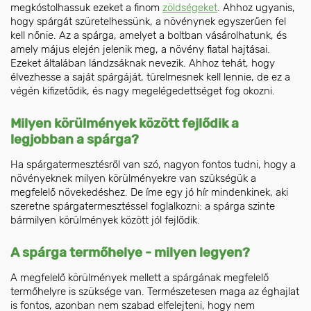
megkóstolhassuk ezeket a finom
zöldségeket
. Ahhoz ugyanis,
hogy spárgát szüretelhessünk, a növénynek egyszerűen fel
kell nőnie. Az a spárga, amelyet a boltban vásárolhatunk, és
amely május elején jelenik meg, a növény fiatal hajtásai.
Ezeket általában lándzsáknak nevezik. Ahhoz tehát, hogy
élvezhesse a saját spárgáját, türelmesnek kell lennie, de ez a
végén kifizetődik, és nagy megelégedettséget fog okozni.
Milyen körülmények között fejlődik a
legjobban a spárga?
Ha spárgatermesztésről van szó, nagyon fontos tudni, hogy a
növényeknek milyen körülményekre van szükségük a
megfelelő növekedéshez. De íme egy jó hír mindenkinek, aki
szeretne spárgatermesztéssel foglalkozni: a spárga szinte
bármilyen körülmények között jól fejlődik.
A spárga termőhelye - milyen legyen?
A megfelelő körülmények mellett a spárgának megfelelő
termőhelyre is szüksége van. Természetesen maga az éghajlat
is fontos, azonban nem szabad elfelejteni, hogy nem