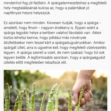
mindenhol fog jól fejlődni. A spárgatermesztéshez a megfelelő
hely megtalálásának kulcsa az, hogy a palántákat jó
napfényes helyre helyezzük.
Ez azonban nem minden. Kevesen tudják, hogy a spárga -
amellett, hogy finom - nagyon érzékeny is. Éppen ezért a
spárga legjobb helye a kertben valahol távolabb van. Akkor
biztos lehetsz benne, hogy például más növények
átültetésekor nem teszel kárt a spárgadugványokban. Amikor
spárgát ültet, arra is ügyelnie kell, hogy megfelelő vízelvezetés
legyen. A spárga szereti a vizet, de nem szabad, hogy túl sok
legyen belőle. A legfontosabb azonban, hogy a spárgaágyást
ültetés előtt megfelelően készítsük elő.