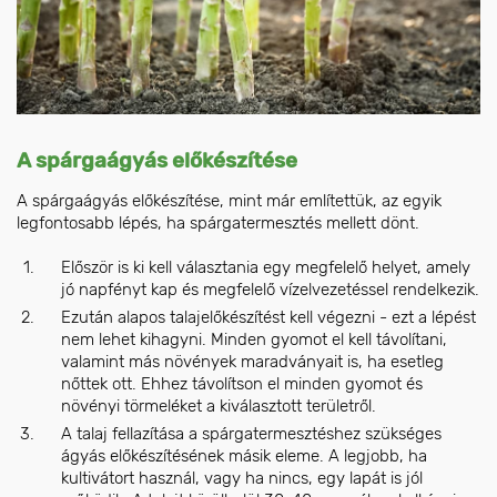
A spárgaágyás előkészítése
A spárgaágyás előkészítése, mint már említettük, az egyik
legfontosabb lépés, ha spárgatermesztés mellett dönt.
Először is ki kell választania egy megfelelő helyet, amely
jó napfényt kap és megfelelő vízelvezetéssel rendelkezik.
Ezután alapos talajelőkészítést kell végezni - ezt a lépést
nem lehet kihagyni. Minden gyomot el kell távolítani,
valamint más növények maradványait is, ha esetleg
nőttek ott. Ehhez távolítson el minden gyomot és
növényi törmeléket a kiválasztott területről.
A talaj fellazítása a spárgatermesztéshez szükséges
ágyás előkészítésének másik eleme. A legjobb, ha
kultivátort használ, vagy ha nincs, egy lapát is jól