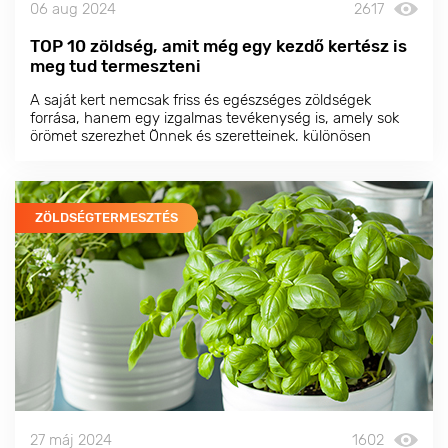
06 aug 2024
2617
TOP 10 zöldség, amit még egy kezdő kertész is
meg tud termeszteni
A saját kert nemcsak friss és egészséges zöldségek
forrása, hanem egy izgalmas tevékenység is, amely sok
örömet szerezhet Önnek és szeretteinek, különösen
gyermekeinek.
ZÖLDSÉGTERMESZTÉS
27 máj 2024
1602