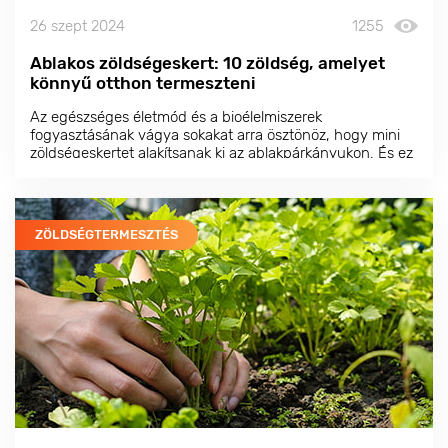
26 szept 2024
1255
Ablakos zöldségeskert: 10 zöldség, amelyet
könnyű otthon termeszteni
Az egészséges életmód és a bioélelmiszerek
fogyasztásának vágya sokakat arra ösztönöz, hogy mini
zöldségeskertet alakítsanak ki az ablakpárkányukon. És ez
egy nagyszerű ötlet! Biztosítani fogja, hogy mindig friss és
ízletes, szeretettel termesztett terményekkel rendelkezzen.
ZÖLDSÉGTERMESZTÉS