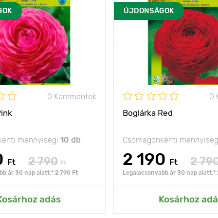
GOK
ÚJDONSÁGOK
0 Kommentek
0
Pink
Boglárka Red
énti mennyiség:
10 db
Csomagonkénti mennyisé
0
2 190
2 790
2 79
Ft
Ft
Ft
b ár 30 nap alatt:* 2 790 Ft
Legalacsonyabb ár 30 nap alatt:* 
Kosárhoz adás
Kosárhoz adá