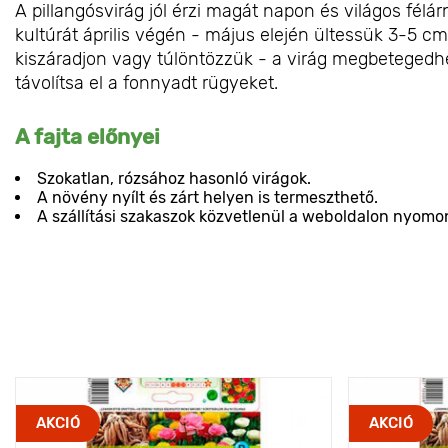
A pillangósvirág jól érzi magát napon és világos félár
kultúrát április végén - május elején ültessük 3-5 cm
kiszáradjon vagy túlöntözzük - a virág megbetegedh
távolítsa el a fonnyadt rügyeket.
A fajta előnyei
Szokatlan, rózsához hasonló virágok.
A növény nyílt és zárt helyen is termeszthető.
A szállítási szakaszok közvetlenül a weboldalon nyomo
AKCIÓ
AKCIÓ