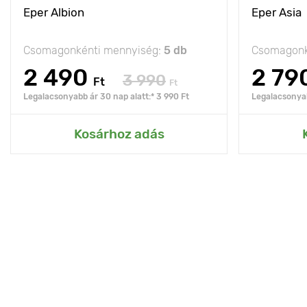
Eper Albion
Eper Asia
Csomagonkénti mennyiség:
5 db
Csomagonk
2 490
2 79
3 990
Ft
Ft
Legalacsonyabb ár 30 nap alatt:* 3 990 Ft
Legalacsonyab
Kosárhoz adás