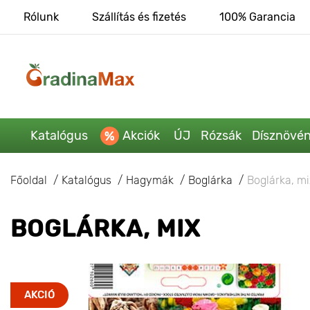
Rólunk
Szállítás és fizetés
100% Garancia
Katalógus
Akciók
ÚJ
Rózsák
Dísznövé
Főoldal
Katalógus
Hagymák
Boglárka
Boglárka, mi
BOGLÁRKA, MIX
AKCIÓ