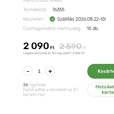
Ranunculus Mixed
Termékkód:
76355
Készleten:
Szállítás 2026.08.22-től
Csomagonkénti mennyiség:
10 db.
2 090
2 590
Ft
Ft
Legalacsonyabb ár 30 nap alatt:* 2 590 Ft
-
+
Kosárh
26
Ügyfelek
Hozzáad
hozzá adták a terméket az Én
kert
kertem-hez