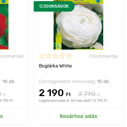
ÚJDONSÁGOK
 Kommentek
0 Kommentek
Boglárka White
g:
10 db
Csomagonkénti mennyiség:
10 db
2 190
0
2 790
Ft
Ft
Ft
2 790 Ft
Legalacsonyabb ár 30 nap alatt:* 2 790 Ft
s
Kosárhoz adás