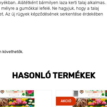
nyékban. Alátétként bármilyen laza kerti talaj alkalmas.
 mélyre a gumókkal lefelé. Ne hagyjuk, hogy a talaj
et. Az új rügyek képződésének serkentése érdekében
n követhetők.
HASONLÓ TERMÉKEK
AKCIÓ