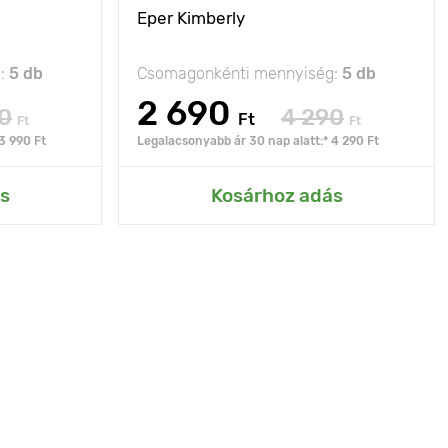
Eper Kimberly
g:
5 db
Csomagonkénti mennyiség:
5 db
2 690
0
4 290
Ft
Ft
Ft
3 990 Ft
Legalacsonyabb ár 30 nap alatt:* 4 290 Ft
s
Kosárhoz adás