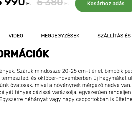
3 990
5 380
Kosárhoz adás
Ft
Ft
VIDEO
MEGJEGYZÉSEK
SZÁLLÍTÁS ÉS
ORMÁCIÓK
ények. Száruk mindössze 20-25 cm-t ér el, bimbóik pe
n termeszted, és október-novemberben új hagymákat ül
gyünk óvatosak, mivel a növénynek mérgező nedve van.
kélyét fényes oázissá varázsolja, egyszerűen rendeljen
. Egyszerre néhányat vagy nagy csoportokban is ülteth