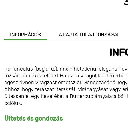
INFORMÁCIÓK
A FAJTA TULAJDONSÁGAI
INF
Ranunculus (boglárka), mix hihetetlenül elegáns növ
rózsára emlékeztetnek! Ha ezt a virágot konténerbe
egész évben virágzást érhetsz el. Gondozásánál le
Ahhoz, hogy teraszát, teraszát, virágágyását vagy er
ültessen el egy keveréket a Buttercup árnyalataiból
belőlük.
Ültetés és gondozás