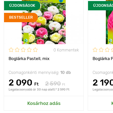
ÚJDONSÁGOK
ÚJDONSÁ
BESTSELLER
0 Kommentek
Boglárka Pastell, mix
Boglárka 
Csomagonkénti mennyiség:
10 db
Csomagonk
2 090
2 19
2 590
Ft
Ft
Legalacsonyabb ár 30 nap alatt:* 2 590 Ft
Legalacsonyab
Kosárhoz adás