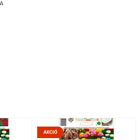
 A
AKCIÓ