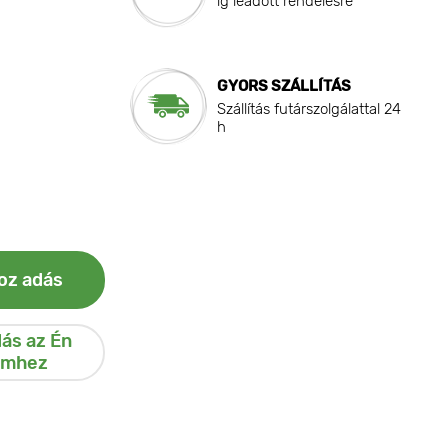
ig leadott rendelésre
GYORS SZÁLLÍTÁS
Szállítás futárszolgálattal 24
h
oz adás
ás az Én
emhez