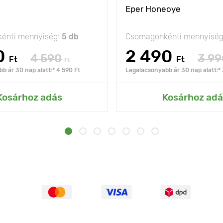
Eper Honeoye
énti mennyiség:
5 db
Csomagonkénti mennyisé
0
2 490
4 590
3 99
Ft
Ft
Ft
b ár 30 nap alatt:* 4 590 Ft
Legalacsonyabb ár 30 nap alatt:* 
Kosárhoz adás
Kosárhoz adá