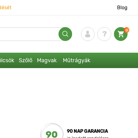
dését
Blog
0
lcsök
Szőlő
Magvak
Műtrágyák
90 NAP GARANCIA
90