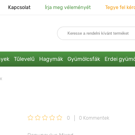
Kapcsolat
Írja meg véleményét
Tegye fel kér
nyek
Tűlevelű
Hagymák
Gyümölcsfák
Erdei gyümö
x
0
0 Kommentek