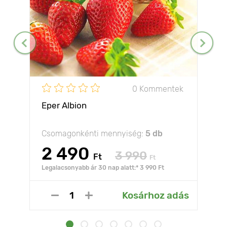
0 Kommentek
Eper Albion
Csomagonkénti mennyiség:
5 db
2 490
3 990
Ft
Ft
Legalacsonyabb ár 30 nap alatt:* 3 990 Ft
Kosárhoz adás