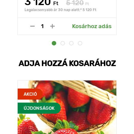
3 120
5 120
Ft
Ft
Legalacsonyabb ár 30 nap alatt:* 5 120 Ft
Kosárhoz adás
ADJA HOZZÁ KOSARÁHOZ
AKCIÓ
ÚJDONSÁGOK