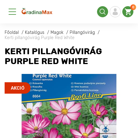
0
Főoldal
Katalógus
Magok
Pillangóvirág
Kerti pillangóvirág Purple Red White
KERTI PILLANGÓVIRÁG
PURPLE RED WHITE
AKCIÓ