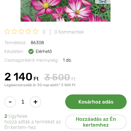
0
0 Kommentek
Termékkód:
86308
Készleten:
Elérhető
Csomagonkénti mennyiség:
1 db.
2 140
3 500
Ft
Ft
Legalacsonyabb ár 30 nap alatt:* 3 500 Ft
-
+
Kosárhoz adás
2
Ügyfelek
Hozzáadás az Én
hozzá adták a terméket az
kertemhez
Én kertem-hez