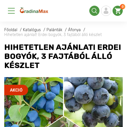
0
Főoldal
Katalógus
Palánták
Áfonya
Hihetetlen ajánlat! Erdei bogyók, 3 fajtából álló készlet
HIHETETLEN AJÁNLAT! ERDEI
BOGYÓK, 3 FAJTÁBÓL ÁLLÓ
KÉSZLET
AKCIÓ