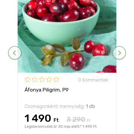
0 Kommentek
Áfonya Piligrim, P9
Csomagonkénti mennyiség:
1 db
1 490
3 290
Ft
Ft
Legalacsonyabb ár 30 nap alatt:* 1 490 Ft