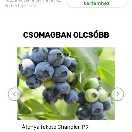
hozzá adták a terméket az
kertemhez
Én kertem-hez
CSOMAGBAN OLCSÓBB
Áfonya fekete Chandler, P9