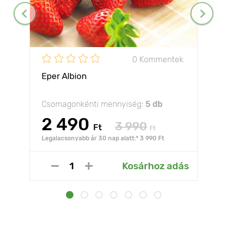
0 Kommentek
Eper Albion
Csomagonkénti mennyiség:
5 db
2 490
3 990
Ft
Ft
Legalacsonyabb ár 30 nap alatt:* 3 990 Ft
Kosárhoz adás