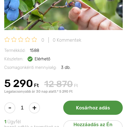
0
0 Kommentek
Termékkód:
1588
Készleten:
Elérhető
Csomagonkénti mennyiség:
3 db.
5 290
12 870
Ft
Ft
Legalacsonyabb ár 30 nap alatt:* 5 290 Ft
-
+
Kosárhoz adás
1
Ügyfél
Hozzáadás az Én