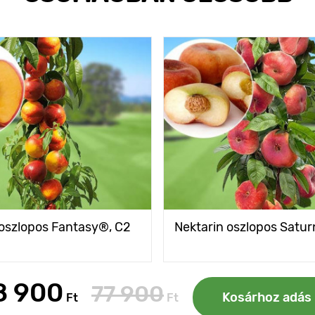
 oszlopos Fantasy®, C2
Nektarin oszlopos Satu
8 900
77 900
Kosárhoz adás
Ft
Ft