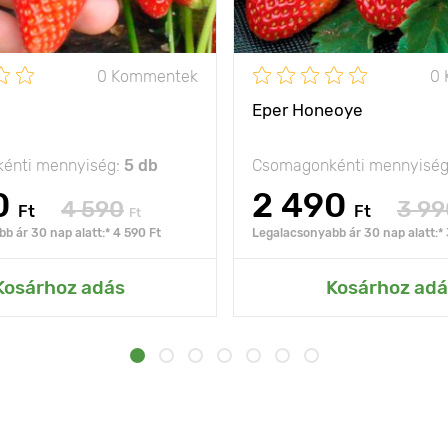
0 Kommentek
0
Eper Honeoye
énti mennyiség:
5 db
Csomagonkénti mennyisé
0
2 490
4 590
3 99
Ft
Ft
Ft
b ár 30 nap alatt:* 4 590 Ft
Legalacsonyabb ár 30 nap alatt:* 
Kosárhoz adás
Kosárhoz adá