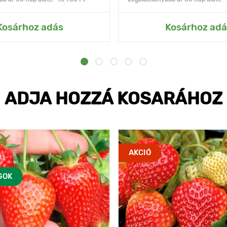
Kosárhoz adás
Kosárhoz adá
ADJA HOZZÁ KOSARÁHOZ
AKCIÓ
GOK