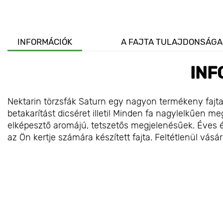
INFORMÁCIÓK
A FAJTA TULAJDONSÁGA
INF
Nektarin törzsfák Saturn egy nagyon termékeny fajta,
betakarítást dicséret illeti! Minden fa nagylelkűen 
elképesztő aromájú, tetszetős megjelenésűek. Éves és
az Ön kertje számára készített fajta. Feltétlenül vá