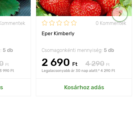
 Kommentek
0 Kommentek
Eper Kimberly
g:
5 db
Csomagonkénti mennyiség:
5 db
2 690
0
4 290
Ft
Ft
Ft
3 990 Ft
Legalacsonyabb ár 30 nap alatt:* 4 290 Ft
s
Kosárhoz adás