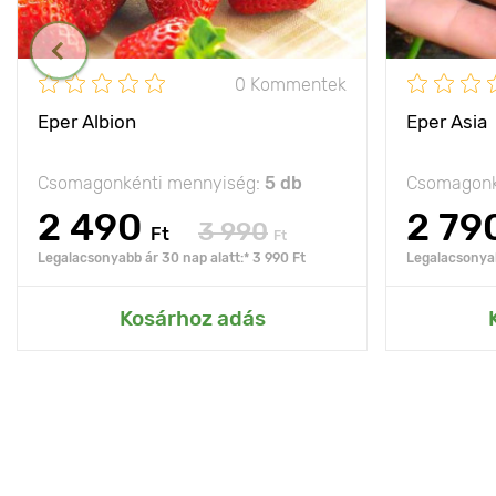
0 Kommentek
Eper Albion
Eper Asia
Csomagonkénti mennyiség:
5 db
Csomagonk
2 490
2 79
3 990
Ft
Ft
Legalacsonyabb ár 30 nap alatt:* 3 990 Ft
Legalacsonyab
Kosárhoz adás