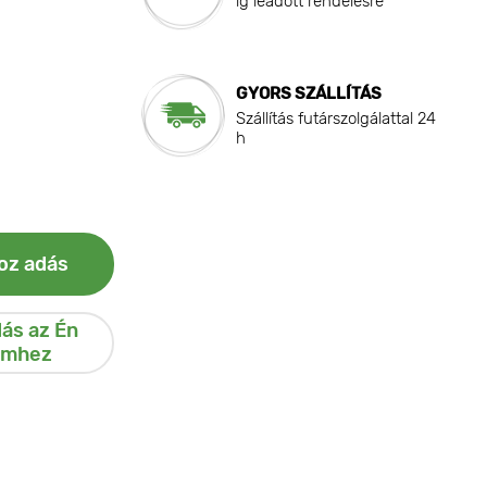
ig leadott rendelésre
GYORS SZÁLLÍTÁS
Szállítás futárszolgálattal 24
h
oz adás
ás az Én
emhez