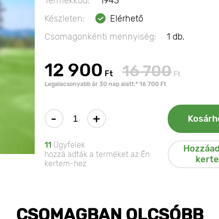
Termékkód:
1943
Készleten:
Elérhető
Csomagonkénti mennyiség:
1 db.
12 900
16 700
Ft
Ft
Legalacsonyabb ár 30 nap alatt:* 16 700 Ft
-
+
Kosárh
11
Ügyfelek
Hozzáad
hozzá adták a terméket az Én
kert
kertem-hez
CSOMAGBAN OLCSÓBB