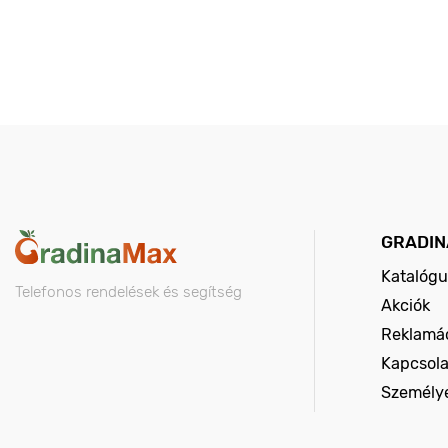
GRADIN
Katalógu
Telefonos rendelések és segítség
Akciók
Reklamác
Kapcsola
Személy