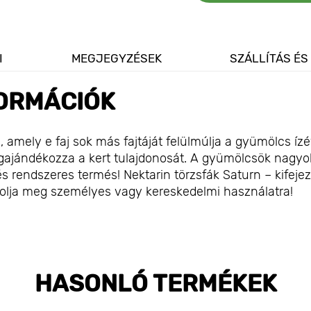
I
MEGJEGYZÉSEK
SZÁLLÍTÁS ÉS
ORMÁCIÓK
 amely e faj sok más fajtáját felülmúlja a gyümölcs ízé
megajándékozza a kert tulajdonosát. A gyümölcsök nagyo
 rendszeres termés! Nektarin törzsfák Saturn – kifeje
sárolja meg személyes vagy kereskedelmi használatra!
HASONLÓ TERMÉKEK