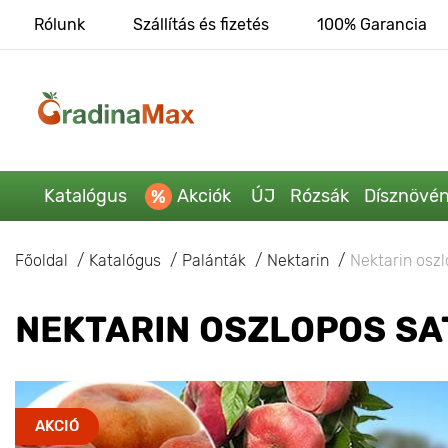
Rólunk
Szállítás és fizetés
100% Garancia
Katalógus
Akciók
ÚJ
Rózsák
Dísznövé
Főoldal
Katalógus
Palánták
Nektarin
Nektarin osz
NEKTARIN OSZLOPOS SA
AKCIÓ