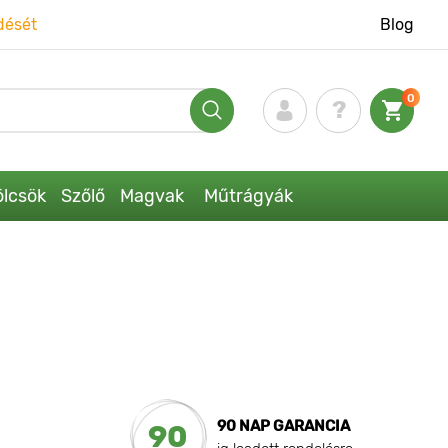
dését
Blog
0
lcsök
Szőlő
Magvak
Műtrágyák
90 NAP GARANCIA
90