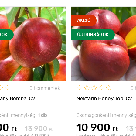
AKCIÓ
GOK
ÚJDONSÁGOK
0 Kommentek
0
Early Bomba, C2
Nektarin Honey Top, C2
énti mennyiség:
1 db
Csomagonkénti mennyisé
00
10 900
13 900
13
Ft
Ft
Ft
b ár 30 nap alatt:* 13 900 Ft
Legalacsonyabb ár 30 nap alatt:* 