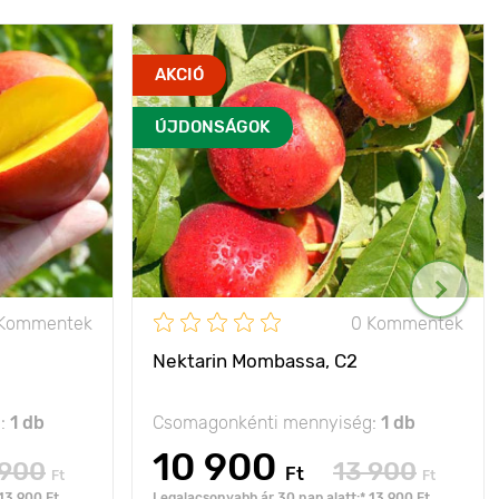
AKCIÓ
ÚJDONSÁGOK
 Kommentek
0 Kommentek
Nektarin Mombassa, C2
g:
1 db
Csomagonkénti mennyiség:
1 db
10 900
 900
13 900
Ft
Ft
Ft
13 900 Ft
Legalacsonyabb ár 30 nap alatt:* 13 900 Ft