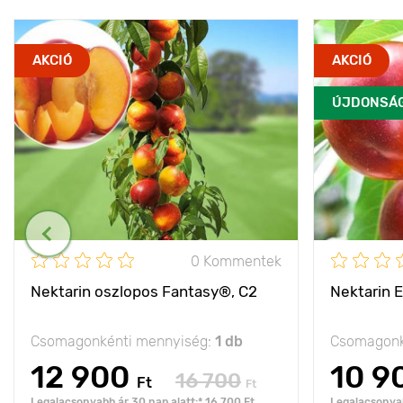
AKCIÓ
AKCIÓ
ÚJDONSÁ
0 Kommentek
Nektarin oszlopos Fantasy®, C2
Nektarin 
Csomagonkénti mennyiség:
1 db
Csomagonk
12 900
10 9
16 700
Ft
Ft
Legalacsonyabb ár 30 nap alatt:* 16 700 Ft
Legalacsonyab