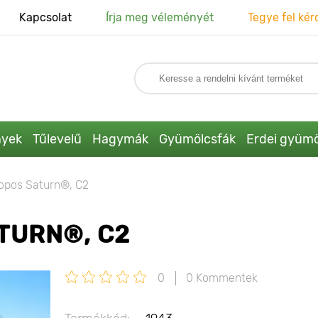
Kapcsolat
Írja meg véleményét
Tegye fel kér
nyek
Tűlevelű
Hagymák
Gyümölcsfák
Erdei gyümö
lopos Saturn®, C2
TURN®, C2
0
0 Kommentek