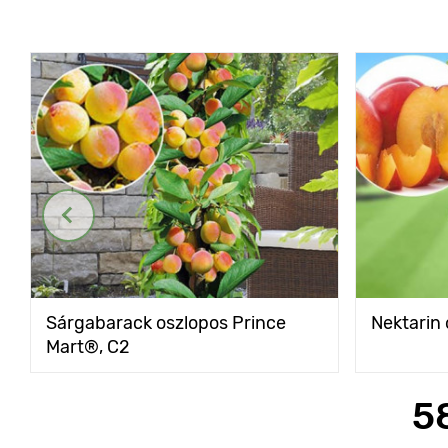
Sárgabarack oszlopos Prince
Nektarin
Mart®, C2
5