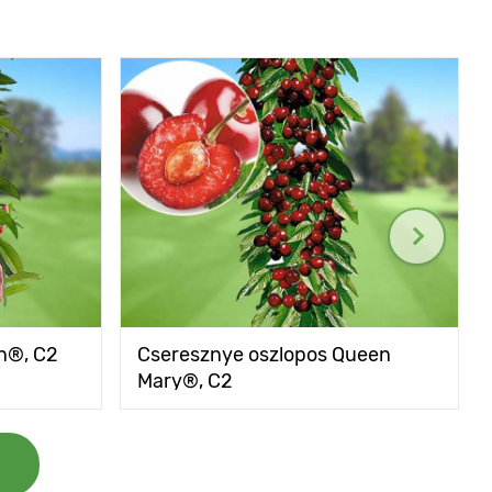
rn®, C2
Cseresznye oszlopos Queen
Mary®, C2