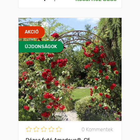
AKCIÓ
ÚJDONSÁGOK
0 Kommentek
Rózsa futó Amadeus®, C5