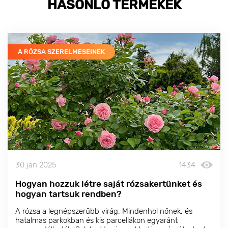
HASONLÓ TERMÉKEK
A RÓZSA SZERELMESEINEK
30 jan 2025
1434
Hogyan hozzuk létre saját rózsakertünket és
hogyan tartsuk rendben?
A rózsa a legnépszerűbb virág. Mindenhol nőnek, és
hatalmas parkokban és kis parcellákon egyaránt