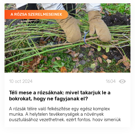
még nem fagyott, ami ideális feltételeket teremt a
gyökeresedéshez.
A RÓZSA SZERELMESEINEK
10 oct 2024
1604
Téli mese a rózsáknak: mivel takarjuk le a
bokrokat, hogy ne fagyjanak el?
A rózsák télire való felkészítése egy egész komplex
munka. A helytelen tevékenységek a növények
pusztulásához vezethetnek, ezért fontos, hogy ismerjük
az alapokat és elkerüljük a gyakori hibákat.