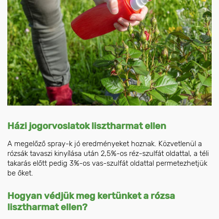
Házi jogorvoslatok lisztharmat ellen
A megelőző spray-k jó eredményeket hoznak. Közvetlenül a
rózsák tavaszi kinyílása után 2,5%-os réz-szulfát oldattal, a téli
takarás előtt pedig 3%-os vas-szulfát oldattal permetezhetjük
be őket.
Hogyan védjük meg kertünket a rózsa
lisztharmat ellen?