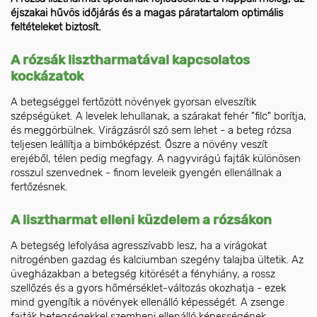
éjszakai hűvös időjárás és a magas páratartalom optimális
feltételeket biztosít.
A rózsák lisztharmatával kapcsolatos
kockázatok
A betegséggel fertőzött növények gyorsan elveszítik
szépségüket. A levelek lehullanak, a szárakat fehér "filc" borítja,
és meggörbülnek. Virágzásról szó sem lehet - a beteg rózsa
teljesen leállítja a bimbóképzést. Őszre a növény veszít
erejéből, télen pedig megfagy. A nagyvirágú fajták különösen
rosszul szenvednek - finom leveleik gyengén ellenállnak a
fertőzésnek.
A lisztharmat elleni küzdelem a rózsákon
A betegség lefolyása agresszívabb lesz, ha a virágokat
nitrogénben gazdag és kalciumban szegény talajba ültetik. Az
üvegházakban a betegség kitörését a fényhiány, a rossz
szellőzés és a gyors hőmérséklet-változás okozhatja - ezek
mind gyengítik a növények ellenálló képességét. A zsenge
fajták betegségekkel szembeni ellenálló képességének