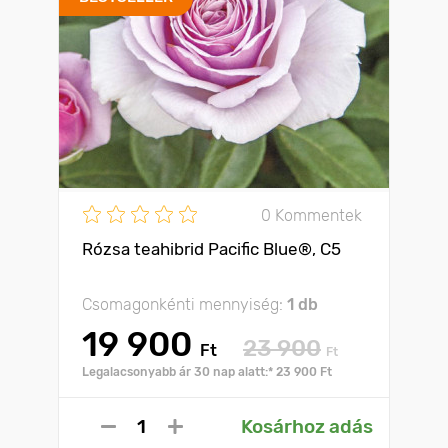
0 Kommentek
Rózsa teahibrid Pacific Blue®, C5
Csomagonkénti mennyiség:
1 db
19 900
23 900
Ft
Ft
Legalacsonyabb ár 30 nap alatt:* 23 900 Ft
Kosárhoz adás