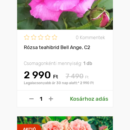
0 Kommentek
Rózsa teahibrid Bell Ange, C2
Csomagonkénti mennyiség:
1 db
2 990
7 490
Ft
Ft
Legalacsonyabb ár 30 nap alatt:* 2 990 Ft
Kosárhoz adás
AKCIÓ