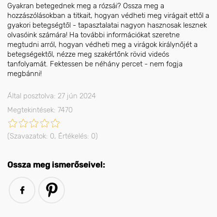
Gyakran betegednek meg a rózsái? Ossza meg a
hozzászólásokban a titkait, hogyan védheti meg virágait ettől a
gyakori betegségtől - tapasztalatai nagyon hasznosak lesznek
olvasóink számára! Ha további információkat szeretne
megtudni arról, hogyan védheti meg a virágok királynőjét a
betegségektől, nézze meg szakértőnk rövid videós
tanfolyamát. Fektessen be néhány percet - nem fogja
megbánni!
Által posztolva: 27 jún 2024
Megtekintések: 7470
(Szavazatok:
0
, Értékelés:
0
)
Ossza meg ismerőseivel: