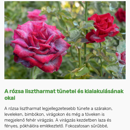
A rózsa lisztharmat tünetei és kialakulásának
okai
A rózsa lisztharmat legjellegzetesebb tünete a szárakon,
leveleken, bimbókon, virágokon és még a töveken is
megjelenő fehér virágzás. A virágzás kezdetben laza és
fényes, pókhálóra emlékeztető. Fokozatosan sűrűbbé,