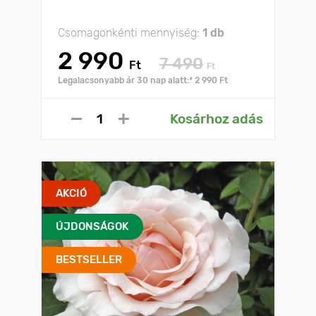
Csomagonkénti mennyiség:
1 db
2 990
7 490
Ft
Ft
Legalacsonyabb ár 30 nap alatt:* 2 990 Ft
Kosárhoz adás
AKCIÓ
ÚJDONSÁGOK
BESTSELLER