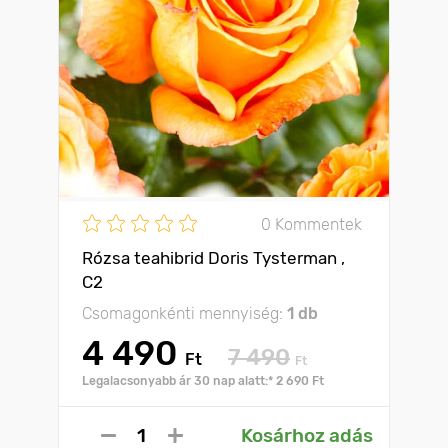
0 Kommentek
Rózsa teahibrid Doris Tysterman ,
C2
Csomagonkénti mennyiség:
1 db
4 490
7 490
Ft
Ft
Legalacsonyabb ár 30 nap alatt:* 2 690 Ft
Kosárhoz adás