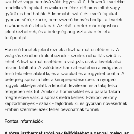
szürkévé vagy barnává válik. Egyes sűrű, bőrszerű levelekkel
rendelkező fajtákat mozaikra emlékeztető piros foltok vagy
gyűrűk is boríthatják. A finomabb szárú és levelű fajtákat
gyorsan sűrű, szürke, nemezszerű kinövés borítja, a levelek
kiszáradnak és lehullanak. Az első tünetek már májusban
jelentkezhetnek, és a betegség augusztusban éri el a
tetőpontját.
Hasonló tünetek jelentkeznek a lisztharmat esetében is. A
virágzás színében különböznek - szürke, néha lilás színű is
lehet. A lisztharmat esetében a virágzás csak a levelek alsó
részén található. A valódi lisztharmat esetében a virágzás a
felső felületen alakul ki, és a szárakat és a rügyeket borítja. A
betegség spórái a telet a kéregrepedésekben, a nyugvó
rügyek pikkelyei alatt, a lehullott leveleken és a talaj felső
rétegében élik túl. Amikor a hőmérséklet és a páratartalom
megfelelővé válik, a spórák életre kelnek. Ezekből vékony
képződmények - sziliák - fejlődnek ki, és gyorsan növekednek.
Emberi szemmel ezek fehér bevonatnak tűnnek.
Fontos információk
A rózsa lisztharmat spóráinak fejlődéséhez a nappali meleg, az