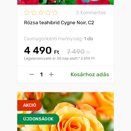
0 Kommentek
Rózsa teahibrid Cygne Noir, C2
Csomagonkénti mennyiség:
1 db
4 490
7 490
Ft
Ft
Legalacsonyabb ár 30 nap alatt:* 2 690 Ft
Kosárhoz adás
AKCIÓ
ÚJDONSÁGOK