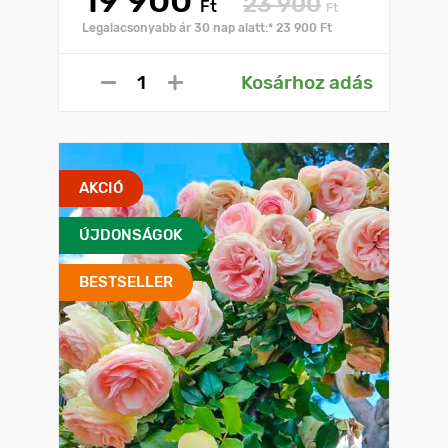
19 900
23 900
Ft
Ft
Legalacsonyabb ár 30 nap alatt:* 23 900 Ft
Kosárhoz adás
AKCIÓ
ÚJDONSÁGOK
BESTSELLER