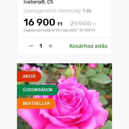
Iceberg®, C5
Csomagonkénti mennyiség:
1 db
16 900
21 900
Ft
Ft
Legalacsonyabb ár 30 nap alatt:* 21 900 Ft
Kosárhoz adás
AKCIÓ
ÚJDONSÁGOK
BESTSELLER