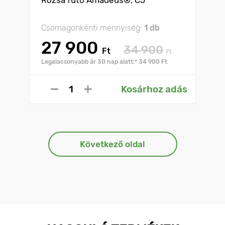
Csomagonkénti mennyiség:
1 db
27 900
34 900
Ft
Ft
Legalacsonyabb ár 30 nap alatt:* 34 900 Ft
Kosárhoz adás
Következő oldal