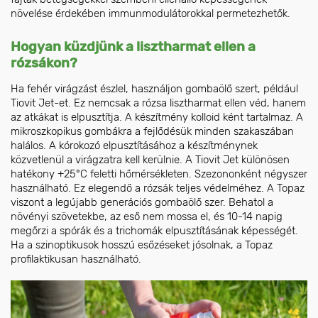
növelése érdekében immunmodulátorokkal permetezhetők.
Hogyan küzdjünk a lisztharmat ellen a
rózsákon?
Ha fehér virágzást észlel, használjon gombaölő szert, például
Tiovit Jet-et. Ez nemcsak a rózsa lisztharmat ellen véd, hanem
az atkákat is elpusztítja. A készítmény kolloid ként tartalmaz. A
mikroszkopikus gombákra a fejlődésük minden szakaszában
halálos. A kórokozó elpusztításához a készítménynek
közvetlenül a virágzatra kell kerülnie. A Tiovit Jet különösen
hatékony +25°C feletti hőmérsékleten. Szezononként négyszer
használható. Ez elegendő a rózsák teljes védelméhez. A Topaz
viszont a legújabb generációs gombaölő szer. Behatol a
növényi szövetekbe, az eső nem mossa el, és 10-14 napig
megőrzi a spórák és a trichomák elpusztításának képességét.
Ha a szinoptikusok hosszú esőzéseket jósolnak, a Topaz
profilaktikusan használható.