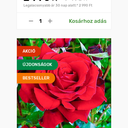
Legalacsonyabb ár 30 nap alatt:* 2 990 Ft
Kosárhoz adás
AKCIÓ
ÚJDONSÁGOK
BESTSELLER