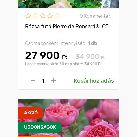
0 Kommentek
Rózsa futó Pierre de Ronsard®, C5
Csomagonkénti mennyiség:
1 db
27 900
34 900
Ft
Ft
Legalacsonyabb ár 30 nap alatt:* 34 900 Ft
Kosárhoz adás
AKCIÓ
ÚJDONSÁGOK