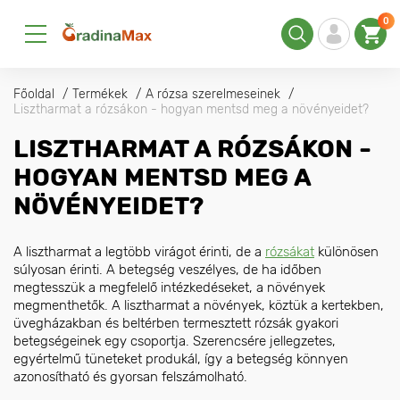
0
Főoldal
Termékek
A rózsa szerelmeseinek
Lisztharmat a rózsákon - hogyan mentsd meg a növényeidet?
LISZTHARMAT A RÓZSÁKON -
HOGYAN MENTSD MEG A
NÖVÉNYEIDET?
A lisztharmat a legtöbb virágot érinti, de a
rózsákat
különösen
súlyosan érinti. A betegség veszélyes, de ha időben
megtesszük a megfelelő intézkedéseket, a növények
megmenthetők. A lisztharmat a növények, köztük a kertekben,
üvegházakban és beltérben termesztett rózsák gyakori
betegségeinek egy csoportja. Szerencsére jellegzetes,
egyértelmű tüneteket produkál, így a betegség könnyen
azonosítható és gyorsan felszámolható.