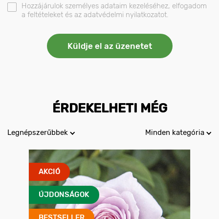
Hozzájárulok személyes adataim kezeléséhez, elfogadom
a feltételeket és az adatvédelmi nyilatkozatot.
ÉRDEKELHETI MÉG
Legnépszerűbbek
Minden kategória
AKCIÓ
ÚJDONSÁGOK
BESTSELLER