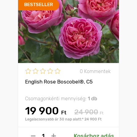
BESTSELLER
0 Kommentek
English Rose Boscobel®, C5
Csomagonkénti mennyiség:
1 db
19 900
24 900
Ft
Ft
Legalacsonyabb ár 30 nap alatt:* 24 900 Ft
Kosárhoz adás