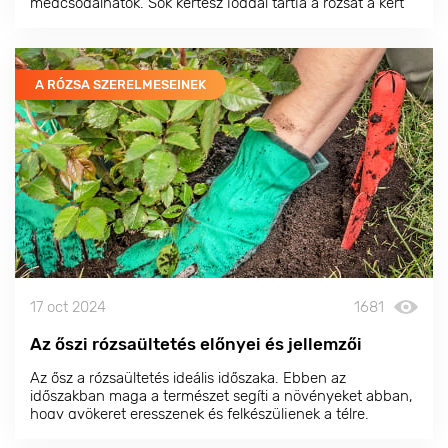
megcsodálhatók. Sok kertész joggal tartja a
rózsát
a kert
királynőjének, és a kertben vagy a bejárat közelében a
legjobb helyet adják neki.
A RÓZSA SZERELMESEINEK
17 oct 2024
1681
Az őszi rózsaültetés előnyei és jellemzői
Az ősz a rózsaültetés ideális időszaka. Ebben az
időszakban maga a természet segíti a növényeket abban,
hogy gyökeret eresszenek és felkészüljenek a télre.
Októberben a talaj mélyen felmelegedett és a felszínen