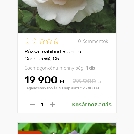
0 Kommentek
Rózsa teahibrid Roberto
Cappucci®, C5
Csomagonkénti mennyiség:
1 db
19 900
23 900
Ft
Ft
Legalacsonyabb ár 30 nap alatt:* 23 900 Ft
Kosárhoz adás