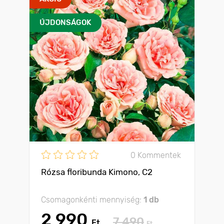
ÚJDONSÁGOK
0 Kommentek
Rózsa floribunda Kimono, C2
Csomagonkénti mennyiség:
1 db
2 990
7 490
Ft
Ft