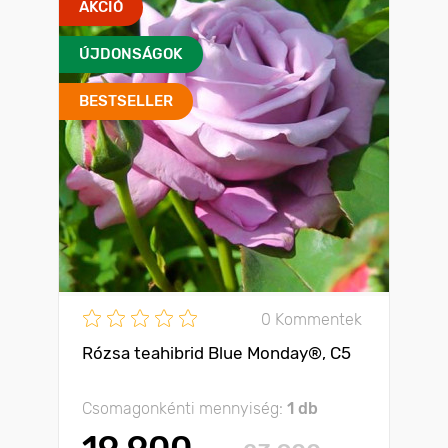
AKCIÓ
ÚJDONSÁGOK
BESTSELLER
0 Kommentek
Rózsa teahibrid Blue Monday®, C5
Csomagonkénti mennyiség:
1 db