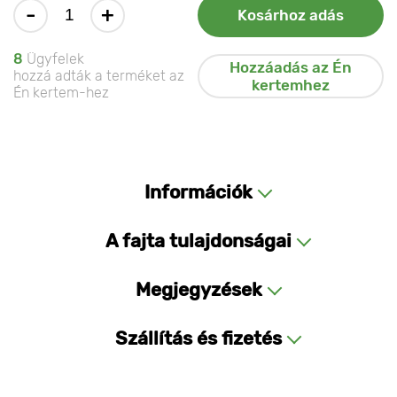
-
+
Kosárhoz adás
8
Ügyfelek
Hozzáadás az Én
hozzá adták a terméket az
kertemhez
Én kertem-hez
Információk
A fajta tulajdonságai
Megjegyzések
Szállítás és fizetés