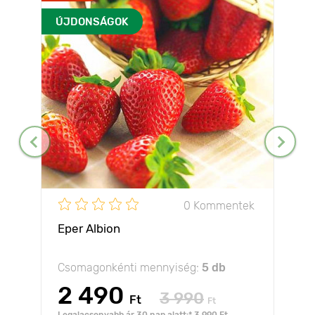
ÚJDONSÁGOK
0 Kommentek
Eper Albion
Csomagonkénti mennyiség:
5 db
2 490
3 990
Ft
Ft