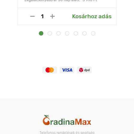
Legalacsonyabb ár 30 nap alatt:* 3 990 Ft
Kosárhoz adás
Telefonos rendelések és segítség