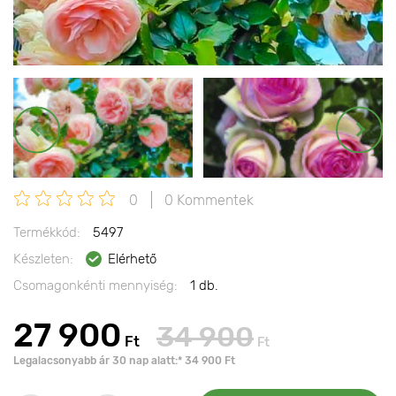
0
0 Kommentek
Termékkód:
5497
Készleten:
Elérhető
Csomagonkénti mennyiség:
1 db.
27 900
34 900
Ft
Ft
Legalacsonyabb ár 30 nap alatt:* 34 900 Ft