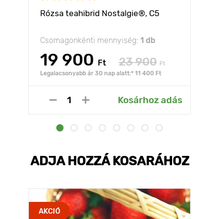
Rózsa teahibrid Nostalgie®, C5
Csomagonkénti mennyiség:
1 db
19 900
23 900
Ft
Ft
Legalacsonyabb ár 30 nap alatt:* 11 400 Ft
Kosárhoz adás
ADJA HOZZÁ KOSARÁHOZ
AKCIÓ