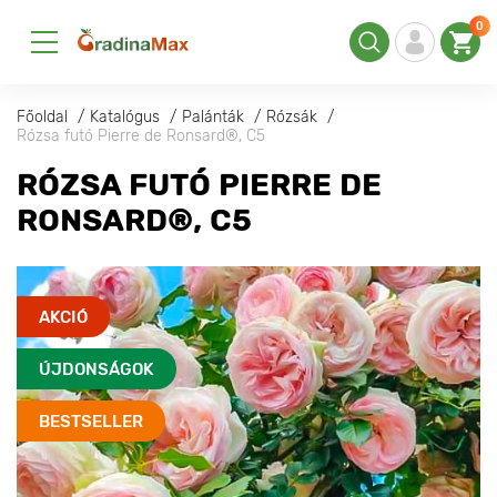
0
Főoldal
Katalógus
Palánták
Rózsák
Rózsa futó Pierre de Ronsard®, C5
RÓZSA FUTÓ PIERRE DE
RONSARD®, C5
AKCIÓ
ÚJDONSÁGOK
BESTSELLER