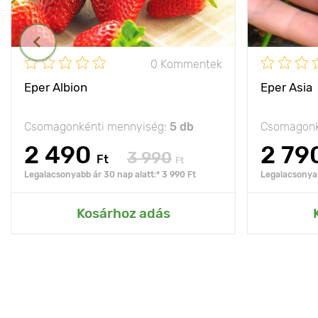
0 Kommentek
Eper Albion
Eper Asia
Csomagonkénti mennyiség:
5 db
Csomagonk
2 490
2 79
3 990
Ft
Ft
Legalacsonyabb ár 30 nap alatt:* 3 990 Ft
Legalacsonyab
Kosárhoz adás