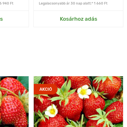
6 940 Ft
Legalacsonyabb ár 30 nap alatt:* 1 660 Ft
s
Kosárhoz adás
AKCIÓ