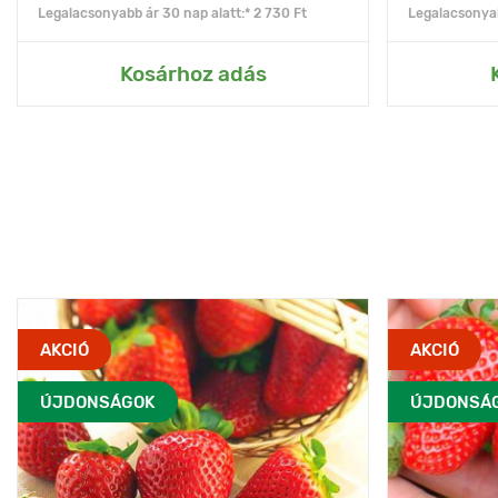
Legalacsonyabb ár 30 nap alatt:* 2 730 Ft
Legalacsonyab
Kosárhoz adás
AKCIÓ
AKCIÓ
ÚJDONSÁGOK
ÚJDONSÁ