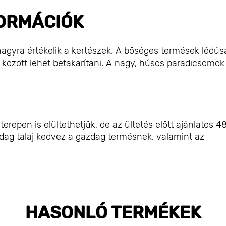
ORMÁCIÓK
 nagyra értékelik a kertészek. A bőséges termések lédús
között lehet betakarítani. A nagy, húsos paradicsomok
repen is elültethetjük, de az ültetés előtt ajánlatos 4
ag talaj kedvez a gazdag termésnek, valamint az
HASONLÓ TERMÉKEK