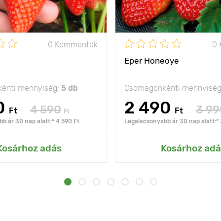
0 Kommentek
0
Eper Honeoye
énti mennyiség:
5 db
Csomagonkénti mennyisé
0
2 490
4 590
3 99
Ft
Ft
Ft
b ár 30 nap alatt:* 4 590 Ft
Legalacsonyabb ár 30 nap alatt:* 
Kosárhoz adás
Kosárhoz adá