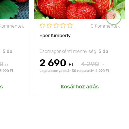
 Kommentek
0 Kommentek
Eper Kimberly
g:
5 db
Csomagonkénti mennyiség:
5 db
2 690
0
4 290
Ft
Ft
Ft
3 990 Ft
Legalacsonyabb ár 30 nap alatt:* 4 290 Ft
s
Kosárhoz adás