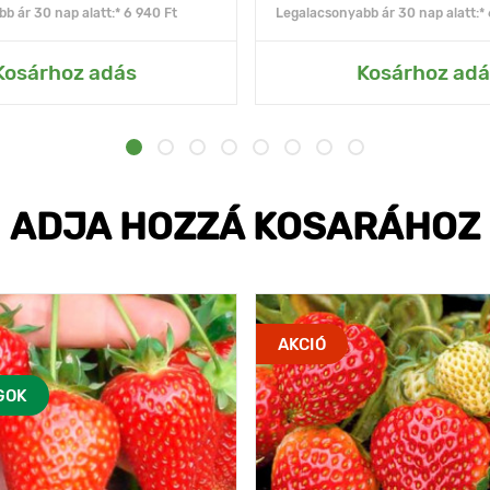
b ár 30 nap alatt:* 6 940 Ft
Legalacsonyabb ár 30 nap alatt:* 
Kosárhoz adás
Kosárhoz adá
ADJA HOZZÁ KOSARÁHOZ
AKCIÓ
GOK