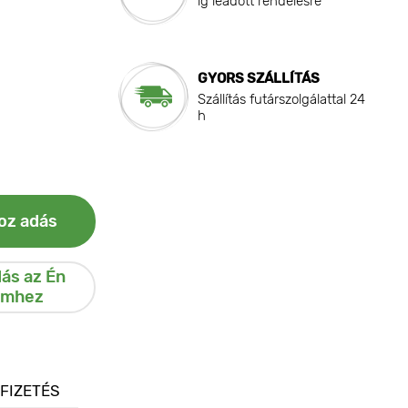
ig leadott rendelésre
GYORS SZÁLLÍTÁS
Szállítás futárszolgálattal 24
h
oz adás
ás az Én
emhez
 FIZETÉS