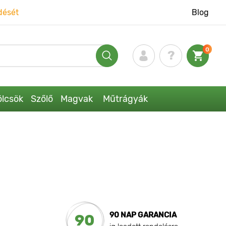
dését
Blog
0
lcsök
Szőlő
Magvak
Műtrágyák
90 NAP GARANCIA
90