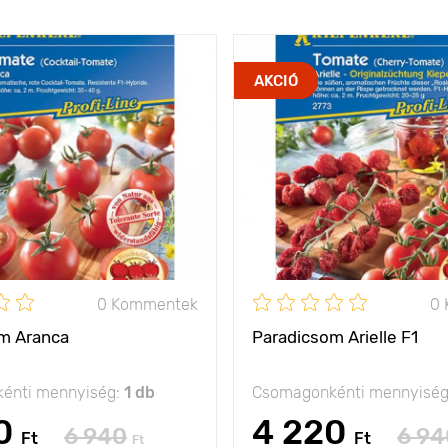
AKCIÓ
0 Kommentek
0
m Aranca
Paradicsom Arielle F1
énti mennyiség:
1 db
Csomagonkénti mennyisé
0
4 220
6 940
6 94
Ft
Ft
Ft