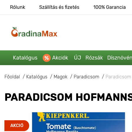
Rólunk
Szállítás és fizetés
100% Garancia
Katalógus
Akciók
ÚJ
Rózsák
Dísznövé
Főoldal
Katalógus
Magok
Paradicsom
Paradicsom
PARADICSOM HOFMANNS
AKCIÓ