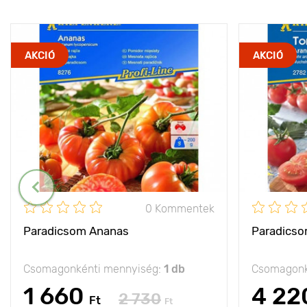
AKCIÓ
AKCIÓ
0 Kommentek
Paradicsom Ananas
Paradicso
Csomagonkénti mennyiség:
1 db
Csomagonk
1 660
4 22
2 730
Ft
Ft