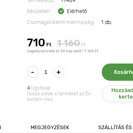
Termékkód:
77489
Készleten:
Elérhető
Csomagonkénti mennyiség:
1 db.
710
1 160
Ft
Ft
Legalacsonyabb ár 30 nap alatt:* 1 160 Ft
-
+
Kosárh
4
Ügyfelek
Hozzáad
hozzá adták a terméket az Én
kert
kertem-hez
I
MEGJEGYZÉSEK
SZÁLLÍTÁS ÉS