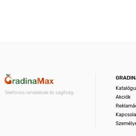
GRADIN
Katalógu
Telefonos rendelések és segítség
Akciók
Reklamác
Kapcsola
Személy