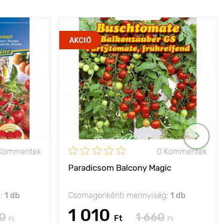
AKCIÓ
 Kommentek
0 Kommentek
Paradicsom Balcony Magic
g:
1 db
Csomagonkénti mennyiség:
1 db
1 010
0
1 660
Ft
Ft
Ft