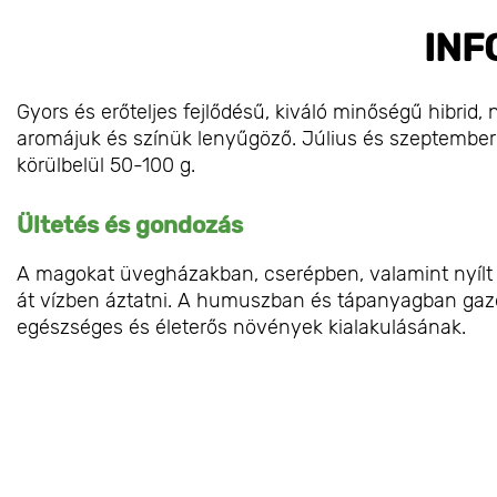
INF
Gyors és erőteljes fejlődésű, kiváló minőségű hibrid,
aromájuk és színük lenyűgöző. Július és szeptember 
körülbelül 50-100 g.
Ültetés és gondozás
A magokat üvegházakban, cserépben, valamint nyílt te
át vízben áztatni. A humuszban és tápanyagban gazd
egészséges és életerős növények kialakulásának.