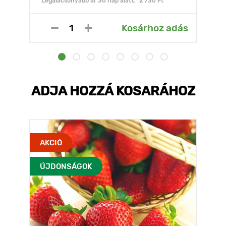
Legalacsonyabb ár 30 nap alatt:* 2 730 Ft
Kosárhoz adás
ADJA HOZZÁ KOSARÁHOZ
AKCIÓ
ÚJDONSÁGOK