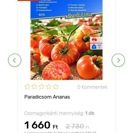
0 Kommentek
Paradicsom Ananas
Csomagonkénti mennyiség:
1 db
1 660
2 730
Ft
Ft