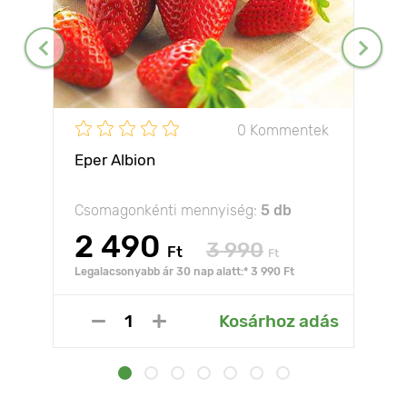
0 Kommentek
Eper Albion
Csomagonkénti mennyiség:
5 db
2 490
3 990
Ft
Ft
Legalacsonyabb ár 30 nap alatt:* 3 990 Ft
Kosárhoz adás