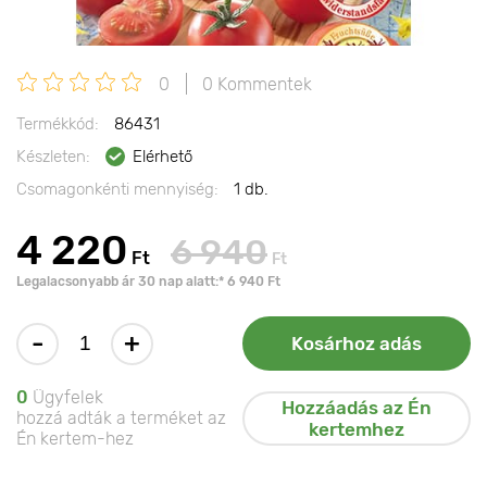
0
0 Kommentek
Termékkód:
86431
Készleten:
Elérhető
Csomagonkénti mennyiség:
1 db.
4 220
6 940
Ft
Ft
Legalacsonyabb ár 30 nap alatt:* 6 940 Ft
-
+
Kosárhoz adás
0
Ügyfelek
Hozzáadás az Én
hozzá adták a terméket az
kertemhez
Én kertem-hez