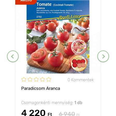
0 Kommentek
Paradicsom Aranca
Csomagonkénti mennyiség:
1 db
4 220
6 940
Ft
Ft