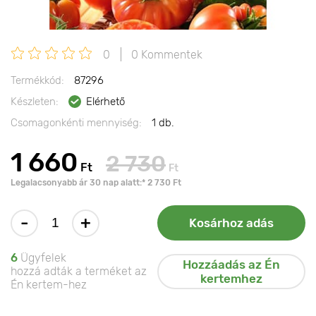
0
0 Kommentek
Termékkód:
87296
Készleten:
Elérhető
Csomagonkénti mennyiség:
1 db.
1 660
2 730
Ft
Ft
Legalacsonyabb ár 30 nap alatt:* 2 730 Ft
-
+
Kosárhoz adás
6
Ügyfelek
Hozzáadás az Én
hozzá adták a terméket az
kertemhez
Én kertem-hez