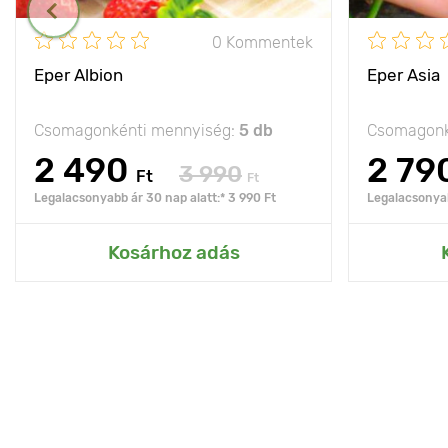
0 Kommentek
Eper Albion
Eper Asia
Csomagonkénti mennyiség:
5 db
Csomagonk
2 490
2 79
3 990
Ft
Ft
Legalacsonyabb ár 30 nap alatt:* 3 990 Ft
Legalacsonyab
Kosárhoz adás