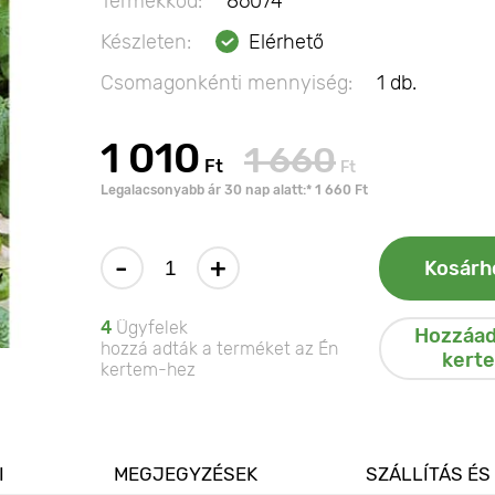
Termékkód:
86074
Készleten:
Elérhető
Csomagonkénti mennyiség:
1 db.
1 010
1 660
Ft
Ft
Legalacsonyabb ár 30 nap alatt:* 1 660 Ft
-
+
Kosárh
4
Ügyfelek
Hozzáad
hozzá adták a terméket az Én
kert
kertem-hez
I
MEGJEGYZÉSEK
SZÁLLÍTÁS ÉS