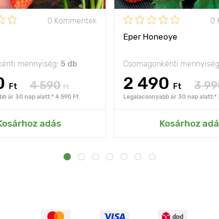
0 Kommentek
0
Eper Honeoye
énti mennyiség:
5 db
Csomagonkénti mennyisé
0
2 490
4 590
3 99
Ft
Ft
Ft
b ár 30 nap alatt:* 4 590 Ft
Legalacsonyabb ár 30 nap alatt:* 
Kosárhoz adás
Kosárhoz adá