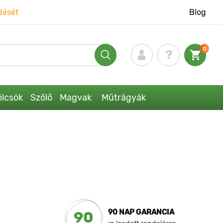
dését
Blog
0
lcsök
Szőlő
Magvak
Műtrágyák
90 NAP GARANCIA
90