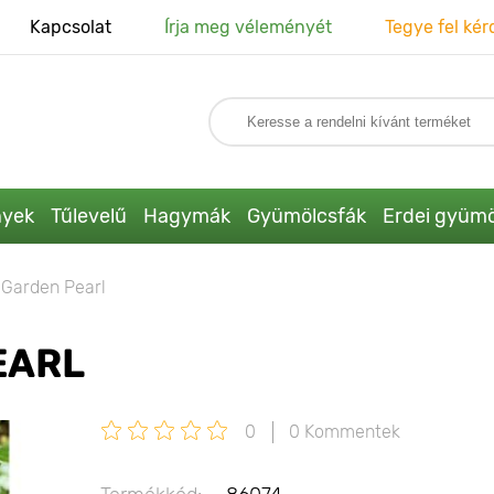
Kapcsolat
Írja meg véleményét
Tegye fel kér
nyek
Tűlevelű
Hagymák
Gyümölcsfák
Erdei gyümö
Garden Pearl
EARL
0
0 Kommentek