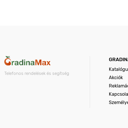
GRADIN
Katalógu
Telefonos rendelések és segítség
Akciók
Reklamác
Kapcsola
Személy