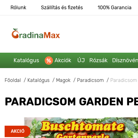
Rólunk
Szállítás és fizetés
100% Garancia
Katalógus
Akciók
ÚJ
Rózsák
Dísznövé
Főoldal
Katalógus
Magok
Paradicsom
Paradicsom 
PARADICSOM GARDEN P
AKCIÓ