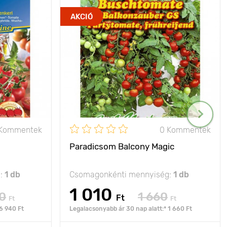
AKCIÓ
 Kommentek
0 Kommentek
Paradicsom Balcony Magic
g:
1 db
Csomagonkénti mennyiség:
1 db
1 010
0
1 660
Ft
Ft
Ft
6 940 Ft
Legalacsonyabb ár 30 nap alatt:* 1 660 Ft