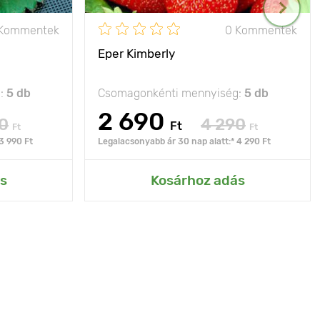
 Kommentek
0 Kommentek
Eper Kimberly
g:
5 db
Csomagonkénti mennyiség:
5 db
2 690
0
4 290
Ft
Ft
Ft
3 990 Ft
Legalacsonyabb ár 30 nap alatt:* 4 290 Ft
s
Kosárhoz adás