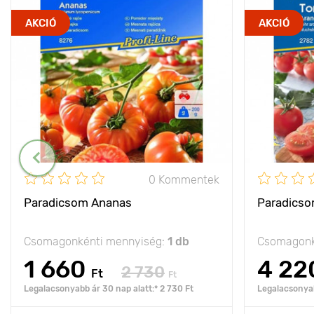
AKCIÓ
AKCIÓ
0 Kommentek
Paradicsom Ananas
Paradicso
Csomagonkénti mennyiség:
1 db
Csomagonk
1 660
4 22
2 730
Ft
Ft
Legalacsonyabb ár 30 nap alatt:* 2 730 Ft
Legalacsonyab