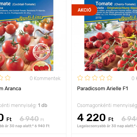
AKCIÓ
0 Kommentek
0
m Aranca
Paradicsom Arielle F1
énti mennyiség:
1 db
Csomagonkénti mennyisé
0
4 220
6 940
6 94
Ft
Ft
Ft
b ár 30 nap alatt:* 6 940 Ft
Legalacsonyabb ár 30 nap alatt:* 