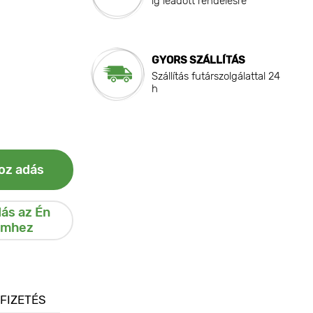
ig leadott rendelésre
GYORS SZÁLLÍTÁS
Szállítás futárszolgálattal 24
h
oz adás
ás az Én
emhez
 FIZETÉS