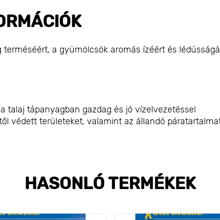
ORMÁCIÓK
g terméséért, a gyümölcsök aromás ízéért és lédússágáé
 a talaj tápanyagban gazdag és jó vízelvezetéssel
ől védett területeket, valamint az állandó páratartalmat
HASONLÓ TERMÉKEK