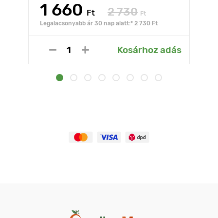
1 660
2 730
Ft
Ft
Legalacsonyabb ár 30 nap alatt:* 2 730 Ft
Kosárhoz adás