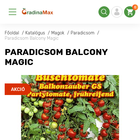
0
Főoldal
Katalógus
Magok
Paradicsom
Paradicsom Balcony Magic
PARADICSOM BALCONY
MAGIC
AKCIÓ