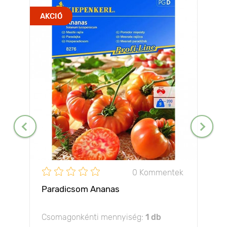
AKCIÓ
0 Kommentek
Paradicsom Ananas
Csomagonkénti mennyiség:
1 db