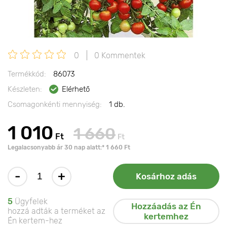
0
0 Kommentek
Termékkód:
86073
Készleten:
Elérhető
Csomagonkénti mennyiség:
1 db.
1 010
1 660
Ft
Ft
Legalacsonyabb ár 30 nap alatt:* 1 660 Ft
-
+
Kosárhoz adás
5
Ügyfelek
Hozzáadás az Én
hozzá adták a terméket az
kertemhez
Én kertem-hez