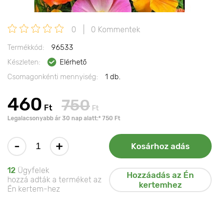
0
0 Kommentek
Termékkód:
96533
Készleten:
Elérhető
Csomagonkénti mennyiség:
1 db.
460
750
Ft
Ft
Legalacsonyabb ár 30 nap alatt:* 750 Ft
-
+
Kosárhoz adás
12
Ügyfelek
Hozzáadás az Én
hozzá adták a terméket az
kertemhez
Én kertem-hez