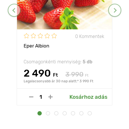
0 Kommentek
Eper Albion
Csomagonkénti mennyiség:
5 db
2 490
3 990
Ft
Ft
Legalacsonyabb ár 30 nap alatt:* 3 990 Ft
Kosárhoz adás