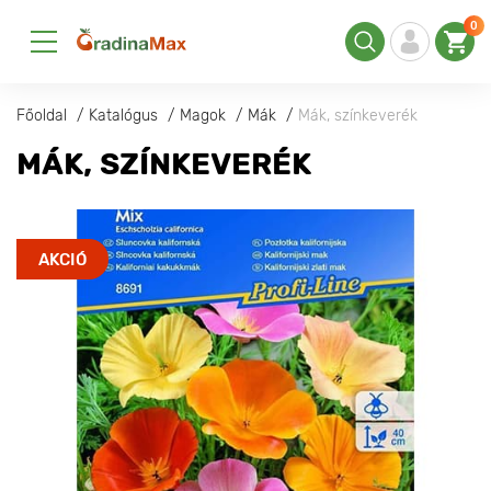
0
Főoldal
Katalógus
Magok
Mák
Mák, színkeverék
MÁK, SZÍNKEVERÉK
AKCIÓ