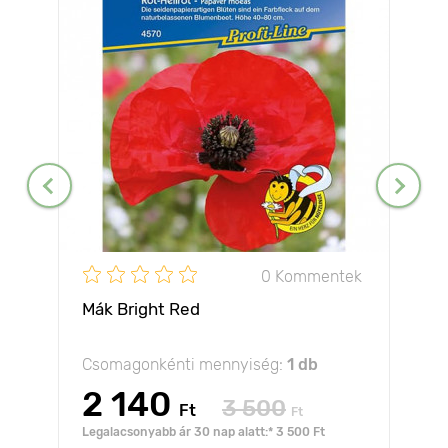
0 Kommentek
Mák Bright Red
Csomagonkénti mennyiség:
1 db
2 140
3 500
Ft
Ft
Legalacsonyabb ár 30 nap alatt:* 3 500 Ft