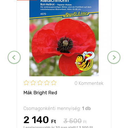
0 Kommentek
Mák Bright Red
Csomagonkénti mennyiség:
1 db
2 140
3 500
Ft
Ft
Legalacsonyabb ár 30 nap alatt:* 3 500 Ft