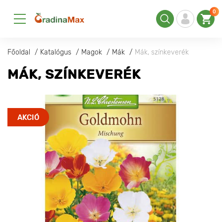
0
Főoldal
Katalógus
Magok
Mák
Mák, színkeverék
MÁK, SZÍNKEVERÉK
AKCIÓ