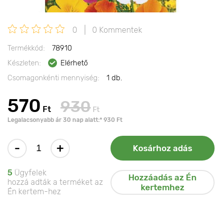
0
0 Kommentek
Termékkód:
78910
Készleten:
Elérhető
Csomagonkénti mennyiség:
1 db.
570
930
Ft
Ft
Legalacsonyabb ár 30 nap alatt:* 930 Ft
-
+
Kosárhoz adás
5
Ügyfelek
Hozzáadás az Én
hozzá adták a terméket az
kertemhez
Én kertem-hez