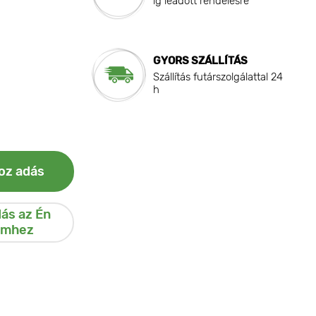
ig leadott rendelésre
GYORS SZÁLLÍTÁS
Szállítás futárszolgálattal 24
h
oz adás
ás az Én
emhez