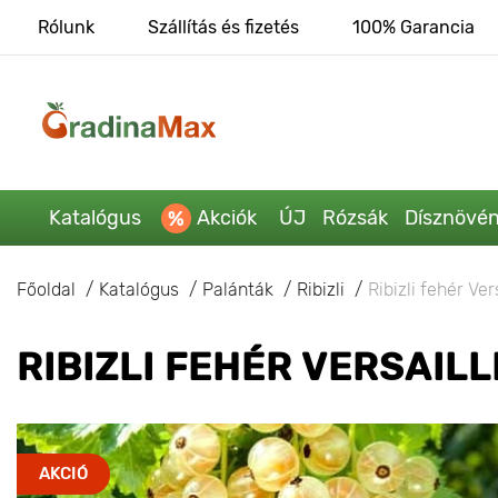
Rólunk
Szállítás és fizetés
100% Garancia
Katalógus
Akciók
ÚJ
Rózsák
Dísznövé
Főoldal
Katalógus
Palánták
Ribizli
Ribizli fehér Ver
RIBIZLI FEHÉR VERSAILL
AKCIÓ