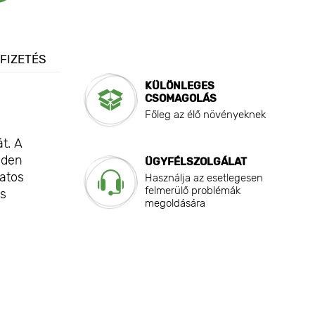
 FIZETÉS
KÜLÖNLEGES
CSOMAGOLÁS
Főleg az élő növényeknek
t. A
nden
ÜGYFÉLSZOLGÁLAT
latos
Használja az esetlegesen
felmerülő problémák
és
megoldására