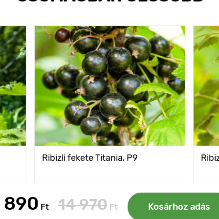
Ribizli fekete Titania, Р9
Ribi
 890
14 970
Kosárhoz adás
Ft
Ft