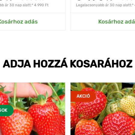
b ár 30 nap alatt:* 4 990 Ft
Legalacsonyabb ár 30 nap alatt:* 
Kosárhoz adás
Kosárhoz adá
ADJA HOZZÁ KOSARÁHOZ
AKCIÓ
GOK