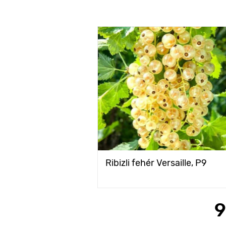
Ribizli fehér Versaille, Р9
9