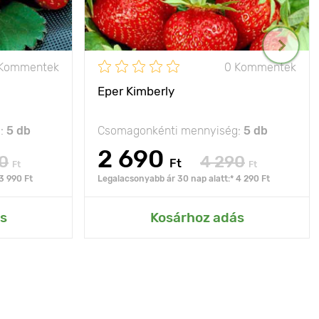
 Kommentek
0 Kommentek
Eper Kimberly
g:
5 db
Csomagonkénti mennyiség:
5 db
2 690
0
4 290
Ft
Ft
Ft
3 990 Ft
Legalacsonyabb ár 30 nap alatt:* 4 290 Ft
s
Kosárhoz adás