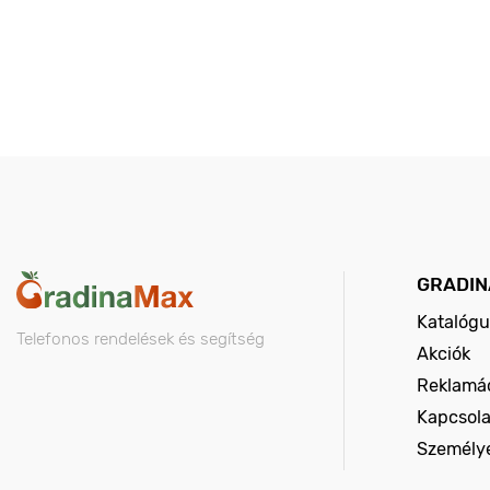
GRADIN
Katalógu
Telefonos rendelések és segítség
Akciók
Reklamác
Kapcsola
Személy