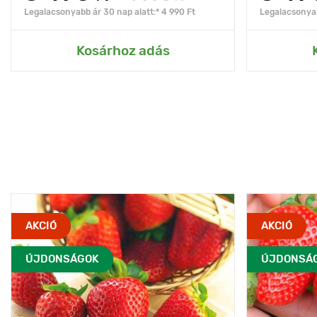
Legalacsonyabb ár 30 nap alatt:* 4 990 Ft
Legalacsonyab
Kosárhoz adás
AKCIÓ
AKCIÓ
ÚJDONSÁGOK
ÚJDONSÁ