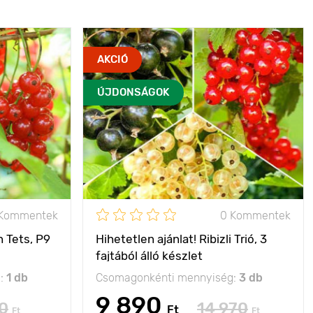
AKCIÓ
ÚJDONSÁGOK
 Kommentek
0 Kommentek
n Tets, Р9
Hihetetlen ajánlat! Ribizli Trió, 3
fajtából álló készlet
g:
1 db
Csomagonkénti mennyiség:
3 db
9 890
0
14 970
Ft
Ft
Ft