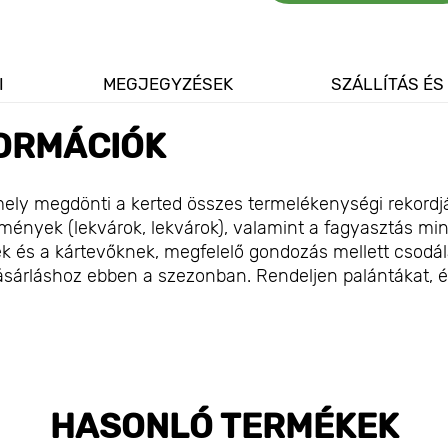
I
MEGJEGYZÉSEK
SZÁLLÍTÁS ÉS
ORMÁCIÓK
 amely megdönti a kerted összes termelékenységi rekordjá
tmények (lekvárok, lekvárok), valamint a fagyasztás mi
nek és a kártevőknek, megfelelő gondozás mellett csodá
a vásárláshoz ebben a szezonban. Rendeljen palántákat, 
HASONLÓ TERMÉKEK