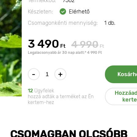
Termékkód:
7562
Készleten:
Elérhető
Csomagonkénti mennyiség:
1 db.
3 490
4 990
Ft
Ft
Legalacsonyabb ár 30 nap alatt:* 4 990 Ft
-
+
Kosárh
12
Ügyfelek
Hozzáad
hozzá adták a terméket az Én
kert
kertem-hez
CSOMAGBAN OLCSÓBB