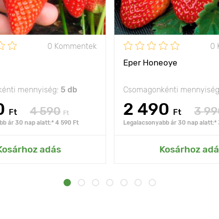
0 Kommentek
0
Eper Honeoye
énti mennyiség:
5 db
Csomagonkénti mennyisé
0
2 490
4 590
3 99
Ft
Ft
Ft
b ár 30 nap alatt:* 4 590 Ft
Legalacsonyabb ár 30 nap alatt:* 
Kosárhoz adás
Kosárhoz adá