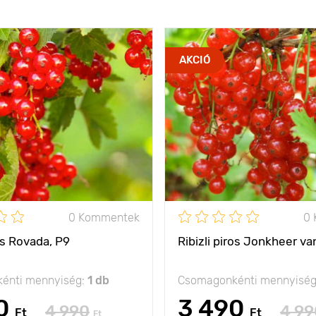
AKCIÓ
0 Kommentek
0
ros Rovada, Р9
Ribizli piros Jonkheer va
énti mennyiség:
1 db
Csomagonkénti mennyisé
0
3 490
4 990
4 99
Ft
Ft
Ft