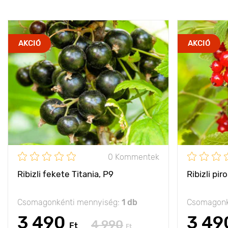
AKCIÓ
AKCIÓ
0 Kommentek
Ribizli fekete Titania, Р9
Ribizli pi
Csomagonkénti mennyiség:
1 db
Csomagonk
3 490
3 49
4 990
Ft
Ft