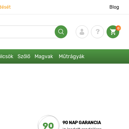
dését
Blog
0
lcsök
Szőlő
Magvak
Műtrágyák
90 NAP GARANCIA
90