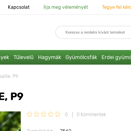
Kapcsolat
Írja meg véleményét
Tegye fel kér
nyek
Tűlevelű
Hagymák
Gyümölcsfák
Erdei gyümö
saille, Р9
E, Р9
0
0 Kommentek