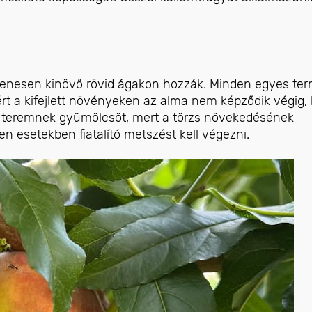
yenesen kinövő rövid ágakon hozzák. Minden egyes te
Ezért a kifejlett növényeken az alma nem képződik végig
m teremnek gyümölcsöt, mert a törzs növekedésének
 esetekben fiatalító metszést kell végezni.