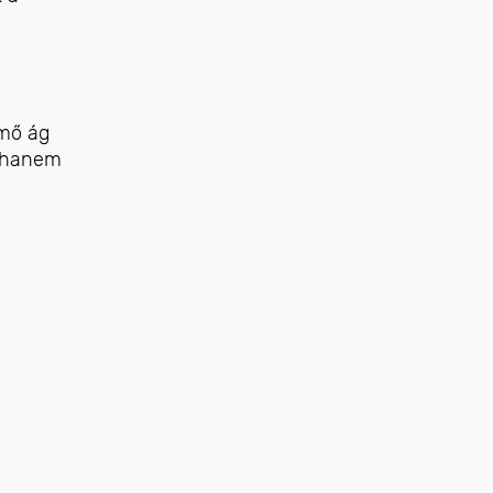
rmő ág
, hanem