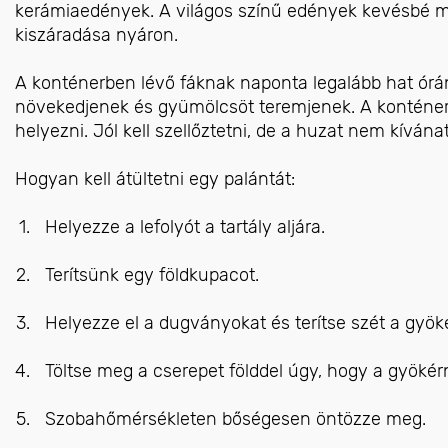
kerámiaedények. A világos színű edények kevésbé mel
kiszáradása nyáron.
A konténerben lévő fáknak naponta legalább hat órány
növekedjenek és gyümölcsöt teremjenek. A konténeres
helyezni. Jól kell szellőztetni, de a huzat nem kívána
Hogyan kell átültetni egy palántát:
Helyezze a lefolyót a tartály aljára.
Terítsünk egy földkupacot.
Helyezze el a dugványokat és terítse szét a gyök
Töltse meg a cserepet földdel úgy, hogy a gyökérn
Szobahőmérsékleten bőségesen öntözze meg.