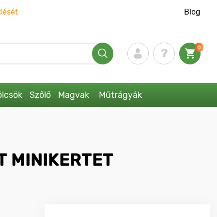
dését
Blog
0
lcsök
Szőlő
Magvak
Műtrágyák
T MINIKERTET