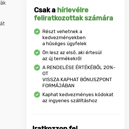
fák
Csak a
hírlevélre
feliratkozottak számára
át
Részt vehetnek a
kedvezményekben
a hűséges ügyfelek
Ön lesz az első, aki értesül
az új termékekről
A RENDELÉSE ÉRTÉKÉBŐL
20%-
OT
VISSZA KAPHAT BÓNUSZPONT
FORMÁJÁBAN
Kaphat kedvezményes kódokat
az ingyenes szállításhoz
Iratkozzon fel