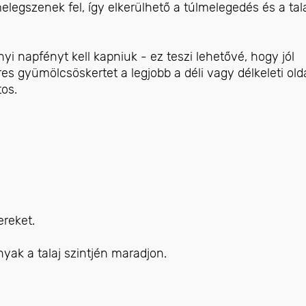
egszenek fel, így elkerülhető a túlmelegedés és a tal
i napfényt kell kapniuk - ez teszi lehetővé, hogy jól
 gyümölcsöskertet a legjobb a déli vagy délkeleti old
tos.
ereket.
yak a talaj szintjén maradjon.