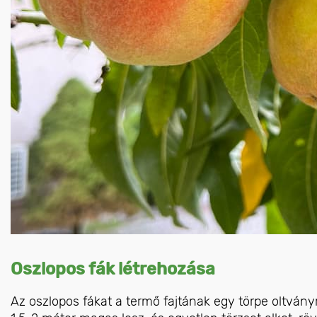
Oszlopos fák létrehozása
Az oszlopos fákat a termő fajtának egy törpe oltványra