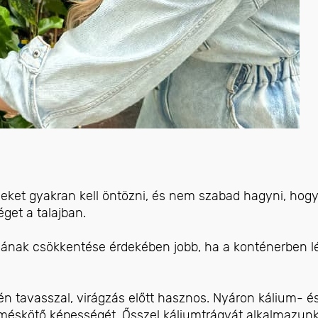
ket gyakran kell öntözni, és nem szabad hagyni, hog
get a talajban.
sának csökkentése érdekében jobb, ha a konténerben l
én tavasszal, virágzás előtt hasznos. Nyáron kálium- é
erméskötő képességét. Ősszel káliumtrágyát alkalmazun