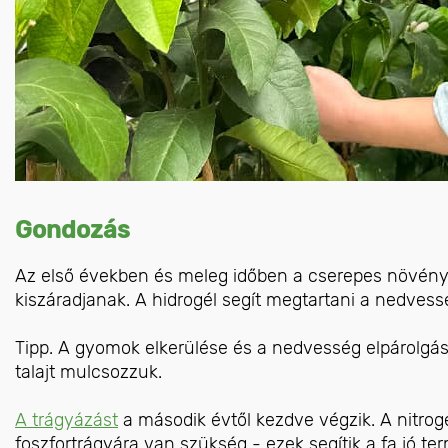
Gondozás
Az első években és meleg időben a cserepes növénye
kiszáradjanak. A hidrogél segít megtartani a nedvessé
Tipp. A gyomok elkerülése és a nedvesség elpárolgá
talajt mulcsozzuk.
A trágyázást
a második évtől kezdve végzik. A nitrog
foszfortrágyára van szükség - ezek segítik a fa jó t