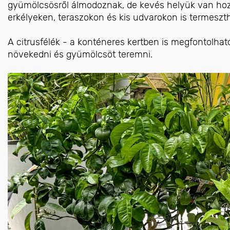
gyümölcsösről álmodoznak, de kevés helyük van hoz
erkélyeken, teraszokon és kis udvarokon is termeszt
A citrusfélék - a konténeres kertben is megfontolható
növekedni és gyümölcsöt teremni.