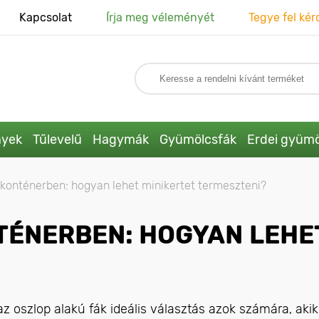
Kapcsolat
Írja meg véleményét
Tegye fel kér
nyek
Tűlevelű
Hagymák
Gyümölcsfák
Erdei gyümö
 konténerben: hogyan lehet minikertet termeszteni?
TÉNERBEN: HOGYAN LEHE
z oszlop alakú fák ideális választás azok számára, akik