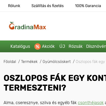
Rólunk
Szállítás és fizetés
100% Garancia
Katalógus
Akciók
ÚJ
Rózsák
Dísznövé
Főoldal
Termékek
Gyümölcsöskert
Oszlopos fák egy
OSZLOPOS FÁK EGY KON
TERMESZTENI?
Alma, cseresznye, szilva és egyéb fák
csonthéjasok
a