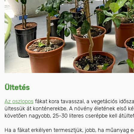
Ültetés
Az oszlopos
fákat kora tavasszal, a vegetációs idősza
ültessük át konténerekbe. A növény életének első ké
követően nagyobb, 25-30 literes cserépbe kell átültet
Ha a fákat erkélyen termesztjük, jobb, ha műanyag 