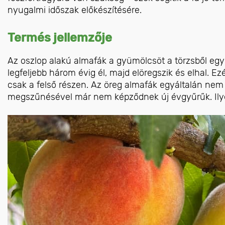
nyugalmi időszak előkészítésére.
Termés jellemzője
Az oszlop alakú almafák a gyümölcsöt a törzsből eg
legfeljebb három évig él, majd elöregszik és elhal. 
csak a felső részen. Az öreg almafák egyáltalán ne
megszűnésével már nem képződnek új évgyűrűk. Ilyen