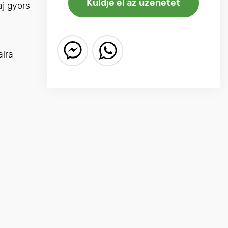
aj gyors
alra