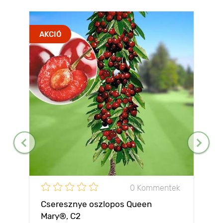
AKCIÓ
0 Kommentek
Cseresznye oszlopos Queen
Mary®, C2