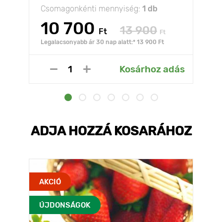
Csomagonkénti mennyiség:
1 db
10 700
13 900
Ft
Ft
Legalacsonyabb ár 30 nap alatt:* 13 900 Ft
Kosárhoz adás
ADJA HOZZÁ KOSARÁHOZ
AKCIÓ
ÚJDONSÁGOK