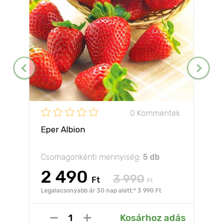
0 Kommentek
Eper Albion
Csomagonkénti mennyiség:
5 db
2 490
3 990
Ft
Ft
Legalacsonyabb ár 30 nap alatt:* 3 990 Ft
Kosárhoz adás