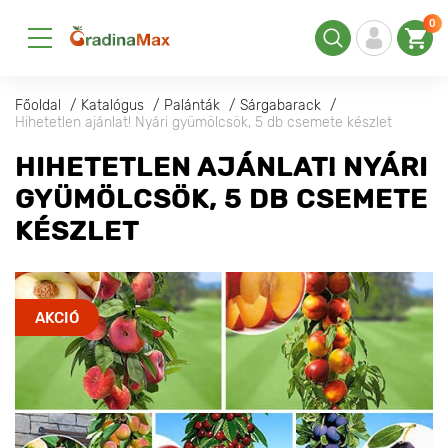
0
Főoldal
Katalógus
Palánták
Sárgabarack
Hihetetlen ajánlat! Nyári gyümölcsök, 5 db csemete készlet
HIHETETLEN AJÁNLAT! NYÁRI
GYÜMÖLCSÖK, 5 DB CSEMETE
KÉSZLET
AKCIÓ