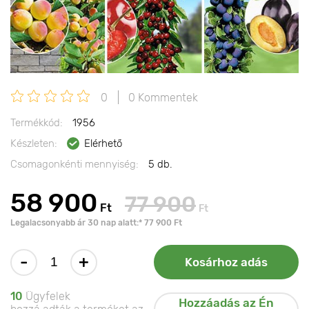
0
0 Kommentek
Termékkód:
1956
Készleten:
Elérhető
Csomagonkénti mennyiség:
5 db.
58 900
77 900
Ft
Ft
Legalacsonyabb ár 30 nap alatt:* 77 900 Ft
-
+
Kosárhoz adás
10
Ügyfelek
Hozzáadás az Én