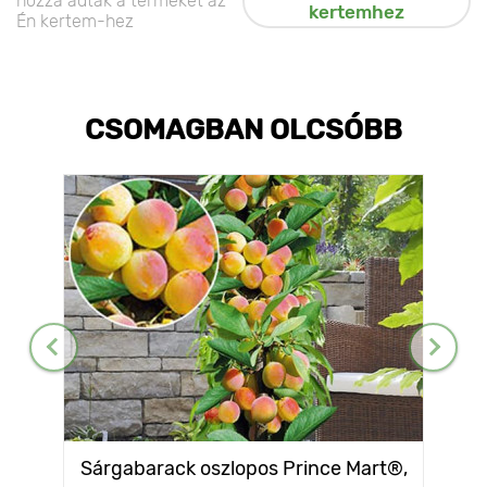
hozzá adták a terméket az
kertemhez
Én kertem-hez
CSOMAGBAN OLCSÓBB
Sárgabarack oszlopos Prince Mart®,