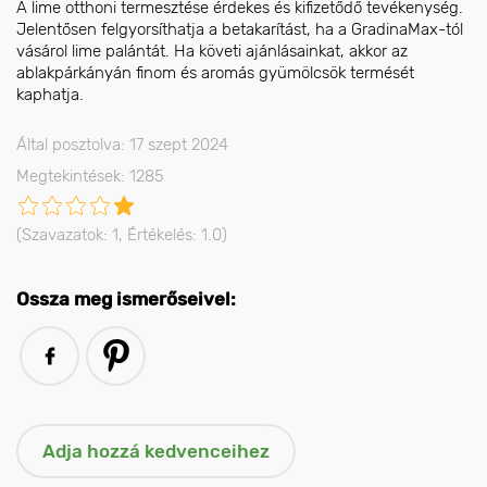
A lime otthoni termesztése érdekes és kifizetődő tevékenység.
Jelentősen felgyorsíthatja a betakarítást, ha a GradinaMax-tól
vásárol lime palántát. Ha követi ajánlásainkat, akkor az
ablakpárkányán finom és aromás gyümölcsök termését
kaphatja.
Által posztolva: 17 szept 2024
Megtekintések: 1285
(Szavazatok:
1
, Értékelés:
1.0
)
Ossza meg ismerőseivel: