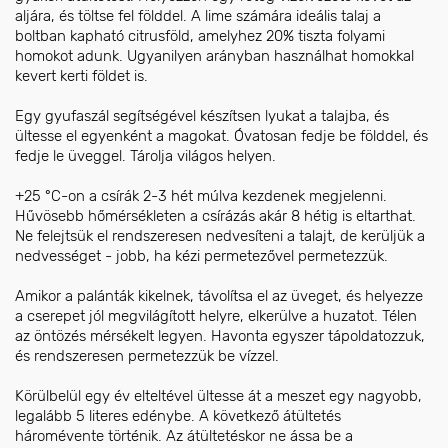
aljára, és töltse fel földdel. A lime számára ideális talaj a
boltban kapható citrusföld, amelyhez 20% tiszta folyami
homokot adunk. Ugyanilyen arányban használhat homokkal
kevert kerti földet is.
Egy gyufaszál segítségével készítsen lyukat a talajba, és
ültesse el egyenként a magokat. Óvatosan fedje be földdel, és
fedje le üveggel. Tárolja világos helyen.
+25 °C-on a csírák 2-3 hét múlva kezdenek megjelenni.
Hűvösebb hőmérsékleten a csírázás akár 8 hétig is eltarthat.
Ne felejtsük el rendszeresen nedvesíteni a talajt, de kerüljük a
nedvességet - jobb, ha kézi permetezővel permetezzük.
Amikor a palánták kikelnek, távolítsa el az üveget, és helyezze
a cserepet jól megvilágított helyre, elkerülve a huzatot. Télen
az öntözés mérsékelt legyen. Havonta egyszer tápoldatozzuk,
és rendszeresen permetezzük be vízzel.
Körülbelül egy év elteltével ültesse át a meszet egy nagyobb,
legalább 5 literes edénybe. A következő átültetés
háromévente történik. Az átültetéskor ne ássa be a