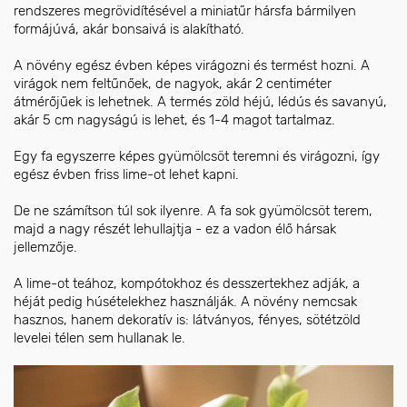
rendszeres megrövidítésével a miniatűr hársfa bármilyen
formájúvá, akár bonsaivá is alakítható.
A növény egész évben képes virágozni és termést hozni. A
virágok nem feltűnőek, de nagyok, akár 2 centiméter
átmérőjűek is lehetnek. A termés zöld héjú, lédús és savanyú,
akár 5 cm nagyságú is lehet, és 1-4 magot tartalmaz.
Egy fa egyszerre képes gyümölcsöt teremni és virágozni, így
egész évben friss lime-ot lehet kapni.
De ne számítson túl sok ilyenre. A fa sok gyümölcsöt terem,
majd a nagy részét lehullajtja - ez a vadon élő hársak
jellemzője.
A lime-ot teához, kompótokhoz és desszertekhez adják, a
héját pedig húsételekhez használják. A növény nemcsak
hasznos, hanem dekoratív is: látványos, fényes, sötétzöld
levelei télen sem hullanak le.