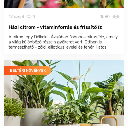
19 szept 2024
1580
Házi citrom - vitaminforrás és frissítő íz
A citrom egy Délkelet-Ázsiában őshonos citrusféle, amely
a világ különböző részein gyökeret vert. Otthon is
termeszthető - zöld, elliptikus levelei és fehér, illatos
virágai a meghittség és a frissesség egyedülálló
hangulatát teremtik meg.
BELTÉRI NÖVÉNYEK