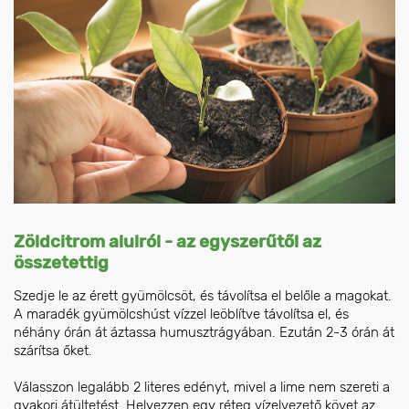
Zöldcitrom alulról - az egyszerűtől az
összetettig
Szedje le az érett gyümölcsöt, és távolítsa el belőle a magokat.
A maradék gyümölcshúst vízzel leöblítve távolítsa el, és
néhány órán át áztassa humusztrágyában. Ezután 2-3 órán át
szárítsa őket.
Válasszon legalább 2 literes edényt, mivel a lime nem szereti a
gyakori átültetést. Helyezzen egy réteg vízelvezető követ az