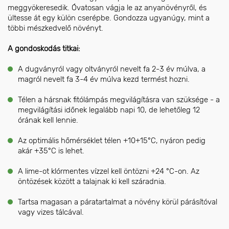
meggyökeresedik. Óvatosan vágja le az anyanövényről, és
ültesse át egy külön cserépbe. Gondozza ugyanúgy, mint a
többi mészkedvelő növényt.
A gondoskodás titkai:
A dugványról vagy oltványról nevelt fa 2-3 év múlva, a
magról nevelt fa 3-4 év múlva kezd termést hozni.
Télen a hársnak fitólámpás megvilágításra van szüksége - a
megvilágítási időnek legalább napi 10, de lehetőleg 12
órának kell lennie.
Az optimális hőmérséklet télen +10+15°C, nyáron pedig
akár +35°C is lehet.
A lime-ot klórmentes vízzel kell öntözni +24 °C-on. Az
öntözések között a talajnak ki kell száradnia.
Tartsa magasan a páratartalmat a növény körül párásítóval
vagy vizes tálcával.