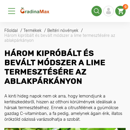
0
Főoldal
Termékek
Beltéri növények
Három kipróbált és bevált módszer a lime termesztésére az
ablakpárkányon
HÁROM KIPRÓBÁLT ÉS
BEVÁLT MÓDSZER A LIME
TERMESZTÉSÉRE AZ
ABLAKPÁRKÁNYON
A kinti hideg napok nem ok arra, hogy lemondjunk a
kertészkedésről, hiszen az otthoni körülmények ideálisak a
hársak termesztéséhez. Ennek a citrusfélének a gyümölcse
gazdag C-vitaminban, a fa pedig, amelynek ágain érik, illatos
örökzöld oázissá varázsolhatja a szobát.