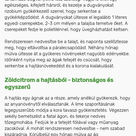
egészséges, kifejlett hársról, és kezelje a dugványokat
rizobium gyökérkezelő szerrel, hogy serkentse a
gyökérképződést. A dugványokat ültesse el legalább 1 literes
egyedi cserepekbe, 2-3 cm mélyen a talajba temetve őket. A
cserepeket fedje le polietilénnel, hogy üvegházhatást keltsen.
Rendszeresen nedvesítse be a talajt, és naponta szellőztesse
meg, hogy eltávolítsa a páralecsapódást. Néhány hónap
múlva ültesse át a gyökeres növényeket nagyobb edényekbe.
Időnként nyírja meg az ágak tetejét és csúcsát, hogy
serkentse a hajtásnövekedést és a korona kialakulását.
Zöldcitrom a hajtásból - biztonságos és
egyszerű
A hajtás egy ágnak az a része, amely anélkül gyökerezik, hogy
az anyanövénytől elválasztanák. A lime szaporításának
legegyszerűbb módja a kora tavaszi gyökereztetés. Végezzen
sekély bemetszést a fiatal ágon, és tekerje nedves
tőzegmohába. Fedjük le a tetejét fóliával vagy műanyag
zacskóval. A mohát rendszeresen nedvesítse - nem szabad
kiszáradnia. Körülbelül egy hónap múlva az ág