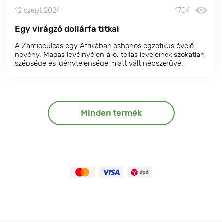
12 szept 2024
1704
Egy virágzó dollárfa titkai
A Zamioculcas egy Afrikában őshonos egzotikus évelő
növény. Magas levélnyélen álló, tollas leveleinek szokatlan
szépsége és igénytelensége miatt vált népszerűvé.
Azonban még a szívós Zamioculcas is igényel némi
figyelmet. Tudja meg, hogyan kell ápolni, hogy
egészséges és buja maradjon.
Minden termék