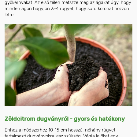
gyökérnyakat. Az első télen metszze meg az ágakat úgy, hogy
minden ágon hagyjon 3-4 rügyet, hogy sűrű koronát hozzon
létre.
Zöldcitrom dugványról - gyors és hatékony
Ehhez a módszerhez 10-15 cm hosszú, néhány rügyet
tartalmazó dugványokra lesz szükség. Vágja le őket egy