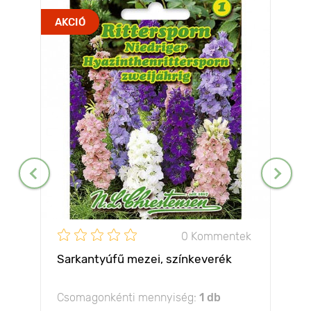
AKCIÓ
0 Kommentek
Sarkantyúfű mezei, színkeverék
Csomagonkénti mennyiség:
1 db