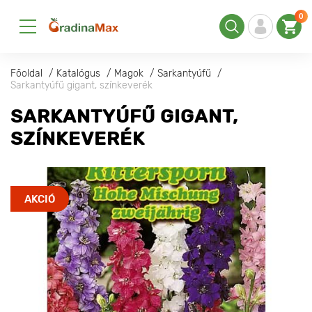
0
Főoldal
Katalógus
Magok
Sarkantyúfű
Sarkantyúfű gigant, színkeverék
SARKANTYÚFŰ GIGANT,
SZÍNKEVERÉK
AKCIÓ