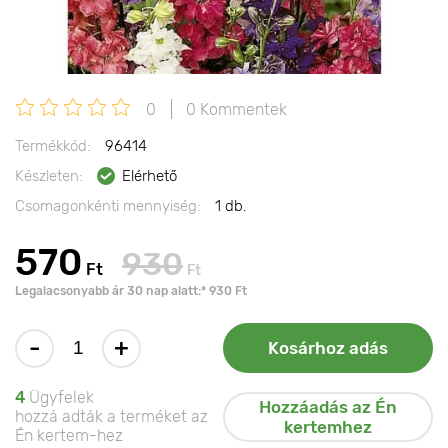
0
0 Kommentek
Termékkód:
96414
Készleten:
Elérhető
Csomagonkénti mennyiség:
1 db.
570
930
Ft
Ft
Legalacsonyabb ár 30 nap alatt:* 930 Ft
-
+
Kosárhoz adás
4
Ügyfelek
Hozzáadás az Én
hozzá adták a terméket az
kertemhez
Én kertem-hez