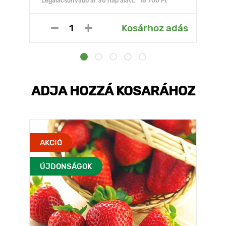
Legalacsonyabb ár 30 nap alatt:* 16 700 Ft
Kosárhoz adás
ADJA HOZZÁ KOSARÁHOZ
AKCIÓ
ÚJDONSÁGOK