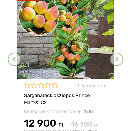
0 Kommentek
Sárgabarack oszlopos Prince
Mart®, C2
Csomagonkénti mennyiség:
1 db
12 900
16 700
Ft
Ft