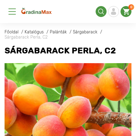
0
Főoldal
Katalógus
Palánták
Sárgabarack
Sárgabarack Perla, С2
SÁRGABARACK PERLA, С2