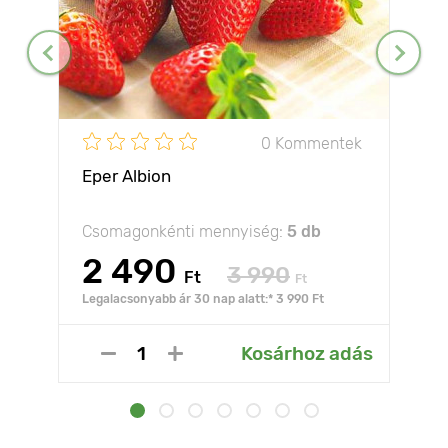
0 Kommentek
Eper Albion
Csomagonkénti mennyiség:
5 db
2 490
3 990
Ft
Ft
Legalacsonyabb ár 30 nap alatt:* 3 990 Ft
Kosárhoz adás