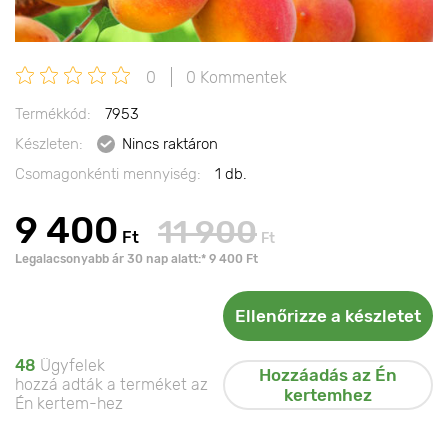
0
0 Kommentek
Termékkód:
7953
Készleten:
Nincs raktáron
Csomagonkénti mennyiség:
1 db.
9 400
11 900
Ft
Ft
Legalacsonyabb ár 30 nap alatt:* 9 400 Ft
Ellenőrizze a készletet
48
Ügyfelek
Hozzáadás az Én
hozzá adták a terméket az
kertemhez
Én kertem-hez